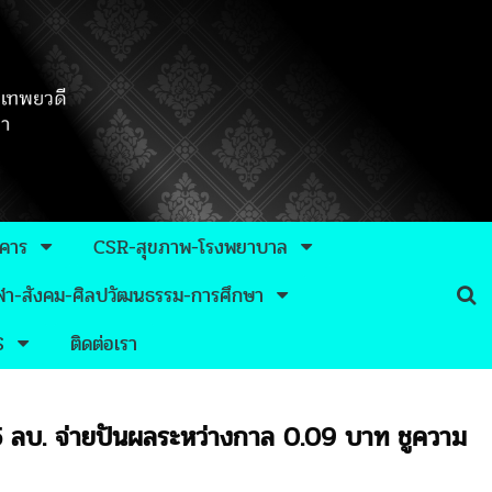
าคาร
CSR-สุขภาพ-โรงพยาบาล
กีฬา-สังคม-ศิลปวัฒนธรรม-การศึกษา
S
ติดต่อเรา
5 ลบ. จ่ายปันผลระหว่างกาล 0.09 บาท ชูความ