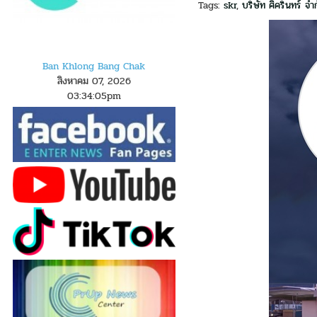
Tags:
skr
,
บริษัท ศิครินทร์ จำ
Ban Khlong Bang Chak
สิงหาคม 07, 2026
03
:
3
4
:
06
pm