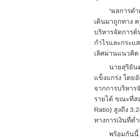
“ผลการดำเ
เดินมาถูกทาง ค
บริหารจัดการต้
กำไรและกระแสเง
เลิศผ่านแนวคิ
นายสุริยัน
แข็งแกร่ง โดยอั
จากการบริหารจั
รายได้ ขณะที่ส
Ratio
) สูงถึง
3
.
ทางการเงินที่ต
พร้อมกันน