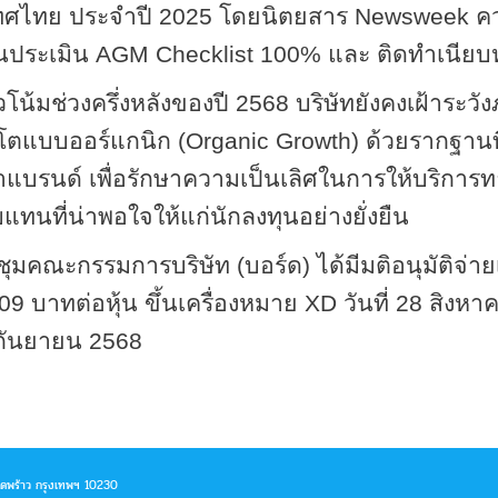
ะเทศไทย ประจำปี
2025
โดยนิตยสาร
Newsweek
ค
นประเมิน
AGM Checklist 100
% และ ติดทำเนียบห
น้มช่วงครึ่งหลังของปี 2568 บริษัทยังคงเฝ้าระว
บโตแบบออร์แกนิก (
Organic Growth)
ด้วยรากฐานที
าแบรนด์ เพื่อรักษาความเป็นเลิศในการให้บริกา
ทนที่น่าพอใจให้แก่นักลงทุนอย่างยั่งยืน
่ประชุมคณะกรรมการบริษัท (บอร์ด) ได้มีมติอนุมัติจ
9 บาทต่อหุ้น ขึ้นเครื่องหมาย
XD
วันที่ 28 สิง
 กันยายน 2568
าดพร้าว กรุงเทพฯ 10230