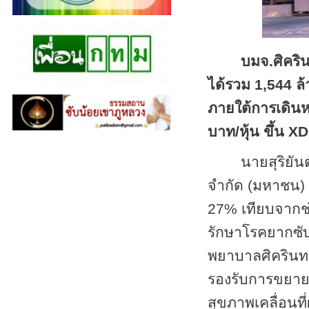
บมจ.ศิคริ
ได้รวม 1,544 ล้
ภายใต้การเดินห
บาท/หุ้น ขึ้น
XD
นายสุริยัน
จำกัด (มหาชน) 
27
%
เทียบจากช่
รักษาโรคยากซั
พยาบาลศิครินทร์
รองรับการขยายต
สุขภาพเคลื่อนที