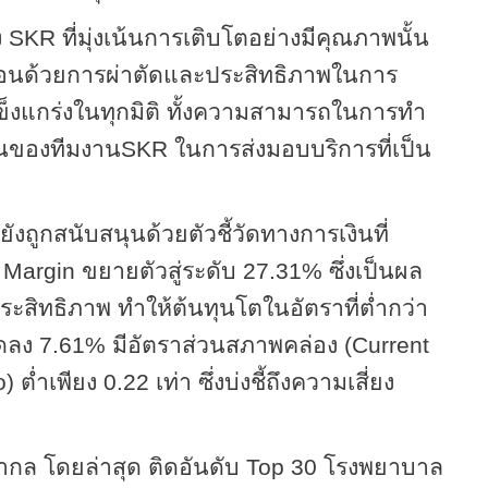
ง
SKR
ที่มุ่งเน้นการเติบโตอย่างมีคุณภาพนั้น
ซ้อนด้วยการผ่าตัดและประสิทธิภาพในการ
แข็งแกร่งในทุกมิติ ทั้งความสามารถในการทำ
่นของทีมงาน
SKR
ในการส่งมอบบริการที่เป็น
ังถูกสนับสนุนด้วยตัวชี้วัดทางการเงินที่
 Margin
ขยายตัวสู่ระดับ
27
.
31
% ซึ่งเป็นผล
สิทธิภาพ ทำให้ต้นทุนโตในอัตราที่ต่ำกว่า
ลดลง
7
.
61
% มีอัตราส่วนสภาพคล่อง (
Current
o
) ต่ำเพียง
0
.
22
เท่า ซึ่งบ่งชี้ถึงความเสี่ยง
ากล โดยล่าสุด ติดอันดับ
Top 30
โรงพยาบาล