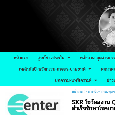
หน้าแรก
ศูนย์ข่าวประกัน
พลังงาน-อุตสาหกร
เทคโนโลยี-นวัตกรรม-เกษตร-ยานยนต์
คมนาคม-
บทความ-บทวิเคราะห์
ข่า
หน้าแรก
>
การเงิน-การลงทุน
SKR โชว์ผลงาน Q
สำเร็จรักษาโรคยา