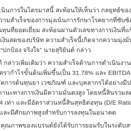
นินการในไตรมาสนี้ สะท้อนให้เห็นว่า กลยุทธ์ขอ
วามสำเร็จของการมุ่งเน้นการรักษาโรคยากที่ซับ
นทุนที่ยอดเยี่ยม สะท้อนผ่านตัวเลขทางการเงินที่
ินสดของบริษัท ความสำเร็จนี้เกิดจากความมุ่งมั
ด
“
ปกป้อง จริงใจ
”
นายสุริยันต์ กล่าว
ต์ กล่าวเพิ่มเติมว่า ความสำเร็จด้านการดำเนินงานย
ตรากำไรขั้นต้นเพิ่มขึ้นเป็น
31
.
78
% และ
EBITDA
ดการต้นทุนยา เวชภัณฑ์ และบุคลากรได้อย่างมีประ
ถานะทางการเงินมีความมั่นคงสูง โดยหนี้สินรวม
24
เท่า และมีอัตราส่วนหนี้สินสุทธิต่อทุน (
D
/
E Rati
่ำและมีศักยภาพสูงสำหรับการลงทุนในอนาคต
ี้ คุณภาพของแบรนด์ยังได้รับการยอมรับในระดับส