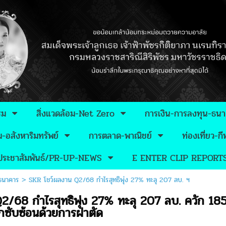
รม
สิ่งแวดล้อม-Net Zero
การเงิน-การลงทุน-ธน
อสังหาริมทรัพย์
การตลาด-พาณิชย์
ท่องเที่ยว-
วประชาสัมพันธ์/PR-UP-NEWS
E ENTER CLIP REPORT
-ธนาคาร
>
SKR โชว์ผลงาน Q2/68 กำไรสุทธิพุ่ง 27% ทะลุ 207 ลบ. ฯ
2/68 กำไรสุทธิพุ่ง 27% ทะลุ 207 ลบ. ควัก 18
กซับซ้อนด้วยการผ่าตัด