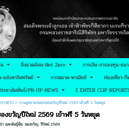
รม
สิ่งแวดล้อม-Net Zero
การเงิน-การลงทุน-ธน
อสังหาริมทรัพย์
การตลาด-พาณิชย์
ท่องเที่ยว-
วประชาสัมพันธ์/PR-UP-NEWS
E ENTER CLIP REPORT
REPORTS
>
กรมอุทยานฯมอบของขวัญปีใหม่ 2569 เข้าฟรี 5 วันหยุด
ขวัญปีใหม่ 2569 เข้าฟรี 5 วันหยุด
่า และพันธุ์พืช
,
ของขวัญ
,
ปีใหม่ 2569