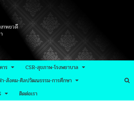
าคาร
CSR-สุขภาพ-โรงพยาบาล
กีฬา-สังคม-ศิลปวัฒนธรรม-การศึกษา
S
ติดต่อเรา