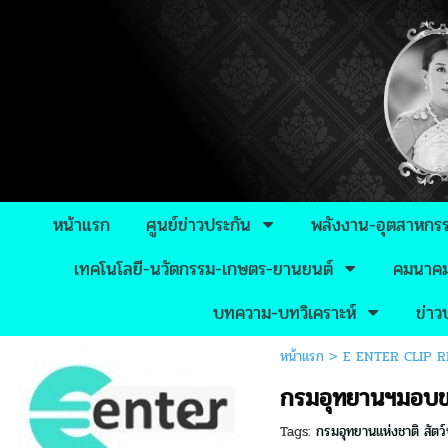
หน้าแรก
ศูนย์ข่าวประกัน
พลังงาน-อุตสาหกร
เทคโนโลยี-นวัตกรรม-เกษตร-ยานยนต์
คมนาคม-
บทความ-บทวิเคราะห์
ข่า
หน้าแรก
>
E ENTER CLIP 
กรมอุทยานฯมอบของ
Tags:
กรมอุทยานแห่งชาติ สัตว์ป