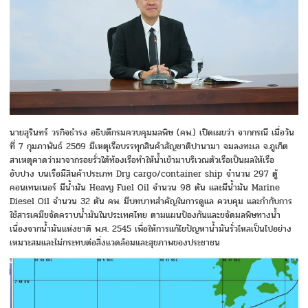
นายสุรินทร์ วรกิจธำรง อธิบดีกรมควบคุมมลพิษ (คพ.) เปิดเผยว่า จากกรณี เมื่อวัน
ที่ 7 กุมภาพันธ์ 2569 มีเหตุเรือบรรทุกสินค้าสัญชาติปานามา จมลงทะเล จ.ภูเก็ต
สาเหตุคาดว่ามาจากรอยรั่วใต้ท้องเรือทำให้น้ำเข้ามาบริเวณตัวเรือเป็นผลให้เรือ
อับปาง บนเรือมีสินค้าประเภท Dry cargo/container ship จำนวน 297 ตู้
คอนเทนเนอร์ มีน้ำมัน Heavy Fuel Oil จำนวน 98 ตัน และมีน้ำมัน Marine
Diesel Oil จำนวน 32 ตัน คพ. มีบทบาทสำคัญในการดูแล ควบคุม และกำกับการ
ใช้สารเคมีขจัดคราบน้ำมันในประเทศไทย ตามแผนป้องกันและขจัดมลพิษทางน้ำ
เนื่องจากน้ำมันแห่งชาติ พ.ศ. 2545 เพื่อให้การแก้ไขปัญหาน้ำมันรั่วไหลเป็นไปอย่าง
เหมาะสมและไม่กระทบต่อสิ่งแวดล้อมและสุขภาพของประชาชน