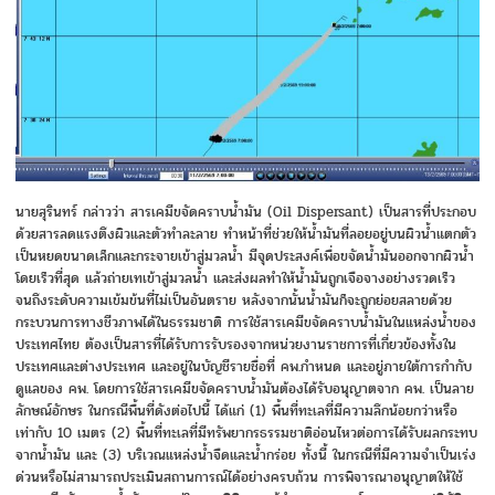
นายสุรินทร์ กล่าวว่า สารเคมีขจัดคราบน้ำมัน (Oil Dispersant) เป็นสารที่ประกอบ
ด้วยสารลดแรงตึงผิวและตัวทำละลาย ทำหน้าที่ช่วยให้น้ำมันที่ลอยอยู่บนผิวน้ำแตกตัว
เป็นหยดขนาดเล็กและกระจายเข้าสู่มวลน้ำ มีจุดประสงค์เพื่อขจัดน้ำมันออกจากผิวน้ำ
โดยเร็วที่สุด แล้วถ่ายเทเข้าสู่มวลน้ำ และส่งผลทำให้น้ำมันถูกเจือจางอย่างรวดเร็ว
จนถึงระดับความเข้มข้นที่ไม่เป็นอันตราย หลังจากนั้นน้ำมันก็จะถูกย่อยสลายด้วย
กระบวนการทางชีวภาพได้ในธรรมชาติ การใช้สารเคมีขจัดคราบน้ำมันในแหล่งน้ำของ
ประเทศไทย ต้องเป็นสารที่ได้รับการรับรองจากหน่วยงานราชการที่เกี่ยวข้องทั้งใน
ประเทศและต่างประเทศ และอยู่ในบัญชีรายชื่อที่ คพ.กำหนด และอยู่ภายใต้การกำกับ
ดูแลของ คพ. โดยการใช้สารเคมีขจัดคราบน้ำมันต้องได้รับอนุญาตจาก คพ. เป็นลาย
ลักษณ์อักษร ในกรณีพื้นที่ดังต่อไปนี้ ได้แก่ (1) พื้นที่ทะเลที่มีความลึกน้อยกว่าหรือ
เท่ากับ 10 เมตร (2) พื้นที่ทะเลที่มีทรัพยากรธรรมชาติอ่อนไหวต่อการได้รับผลกระทบ
จากน้ำมัน และ (3) บริเวณแหล่งน้ำจืดและน้ำกร่อย ทั้งนี้ ในกรณีที่มีความจำเป็นเร่ง
ด่วนหรือไม่สามารถประเมินสถานการณ์ได้อย่างครบถ้วน การพิจารณาอนุญาตให้ใช้