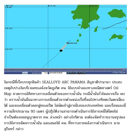
ในกรณีที่เรือบรรทุกสินค้า SEALLOYD ARC PANAMA สัญชาติปานามา ประสบ
เหตุอับปางในบริเวณทะเลจังหวัดภูเก็ต คพ. ใช้แบบจำลองทางคณิตศาสตร์ Oil
Map คาดการณ์ทิศทางการเคลื่อนตัวของคราบน้ำมัน กรณีน้ำมันรั่วไหลจากเรือ พบ
ว่า คราบน้ำมันมีแนวทางการเคลื่อนตัวจากตำแหน่งเรือที่จมไปทางทิศตะวันตกเฉียง
ใต้ และจะเคลื่อนตัวออกสู่ทะเลเปิด ไม่พัดเข้าสู่ชายฝั่งของประเทศไทย และเรือจมลงมี
ความลึกประมาณ 60 เมตร ผู้ปฏิบัติงานสามารถดำเนินการใช้สารเคมีได้โดยไม่
จำเป็นต้องขออนุญาตจาก คพ. ล่วงหน้า อย่างไรก็ตาม จะต้องจัดทำรายงานสรุปผล
การใช้สารขจัดคราบน้ำมัน และเสนอให้ คพ. ที่ทราบภายหลังการดำเนินการ นาย
สุรินทร์ กล่าว