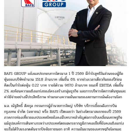
BAFS GROUP แจ้งผลประกอบการไตรมาส 1 ปี 2569 มีกำไรสุทธิในส่วนของผู้ถือ
หุ้นของบริษัทจำนวน 151.8 ล้านบาท เพิ่มขึ้น 6% จากช่วงเวลาเดียวกันของปีก่อน
คิดเป็นกำไรต่อหุ้น 0.22 บาท รายได้รวม 967.0 ล้านบาท ขณะที่ EBITDA เพิ่มขึ้น
2% สะท้อนความแข็งแกร่งของโครงสร้างกลุ่มธุรกิจ และการบริหารจัดการต้นทุนและ
ค่าใช้จ่ายอย่างมีประสิทธิภาพ ท่ามกลางความผันผวนของสถานการณ์พลังงานโลก
ม.ล. ณัฐสิทธิ์ ดิศกุล กรรมการผู้อำนวยการใหญ่ บริษัท บริการเชื้อเพลิงการบิน
กรุงเทพ จำกัด (มหาชน) หรือ BAFS เปิดเผยว่า ในช่วงไตรมาสแรกของปี 2569
ภาคการท่องเที่ยวของประเทศไทยยังคงมีบทบาทสำคัญต่อการขับเคลื่อนเศรษฐกิจ
แม้อุปสงค์การเดินทางระหว่างประเทศโดยเฉพาะจากภูมิภาคเอเชียที่ยังคงแข็งแกร่ง
จะเริ่มได้รับแรงกดดันจากปัจจัยภายนอก อาทิ ความผันผวนของเศรษฐกิจโลกและ