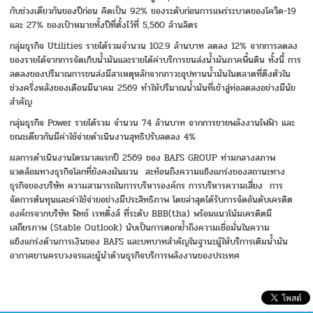
กับช่วงเดียวกันของปีก่อน คิดเป็น 92% ของระดับก่อนการแพร่ระบาดของโควิด-19
และ 27% ของเป้าหมายทั้งปีที่ตั้งไว้ที่ 5,560 ล้านลิตร
กลุ่มธุรกิจ Utilities รายได้รวมจำนวน 102.9 ล้านบาท ลดลง 12% จากการลดลง
ของรายได้จากการจัดเก็บน้ำมันและรายได้ค่าบริการขนส่งน้ำมันภาคพื้นดิน ทั้งนี้ การ
ลดลงของปริมาณการขนส่งมีสาเหตุหลักจากภาวะอุปทานน้ำมันในตลาดที่ตึงตัวใน
ช่วงครึ่งหลังของเดือนมีนาคม 2569 ทำให้ปริมาณน้ำมันที่เข้าสู่ท่อลดลงอย่างมีนัย
สำคัญ
กลุ่มธุรกิจ Power รายได้รวม จำนวน 74 ล้านบาท จากการขายพลังงานไฟฟ้า และ
ขณะเดียวกันมีค่าใช้จ่ายดำเนินงานสุทธิปรับลดลง 4%
ผลการดำเนินงานไตรมาสแรกปี 2569 ของ BAFS GROUP ท่ามกลางสภาพ
แวดล้อมทางธุรกิจโลกที่ยังคงผันผวน สะท้อนถึงความแข็งแกร่งของสถานะทาง
ธุรกิจของบริษัท ความสามารถในการบริหารองค์กร การบริหารความเสี่ยง การ
จัดการต้นทุนและค่าใช้จ่ายอย่างมีประสิทธิภาพ โดยล่าสุดได้รับการจัดอันดับเครดิต
องค์กรจากบริษัท ฟิทช์ เรทติ้งส์ ที่ระดับ BBB(tha) พร้อมแนวโน้มเครดิตมี
เสถียรภาพ (Stable Outlook) นับเป็นการตอกย้ำถึงความเชื่อมั่นในความ
แข็งแกร่งด้านการเงินของ BAFS และบทบาทสำคัญในฐานะผู้ให้บริการเติมน้ำมัน
อากาศยานครบวงจรและผู้นำด้านธุรกิจบริการพลังงานของประเทศ