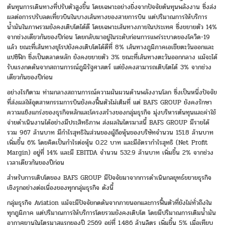
ต้นทุนการเดินทางที่ปรับตัวสูงขึ้น โดยเฉพาะอย่างยิ่งจากปัจจัยต้นทุนพลังงาน ซึ่งส่ง
ผลต่อการปรับลดเที่ยวบินในบางเส้นทางของสายการบิน แต่ปริมาณการให้บริการ
น้ำมันในภาพรวมยังคงเติบโตได้ดี โดยเฉพาะเส้นทางภายในประเทศ ซึ่งขยายตัว 14%
จากช่วงเดียวกันของปีก่อน โดยกลับมาอยู่ในระดับก่อนการแพร่ระบาดของโควิด-19
แล้ว ขณะที่เส้นทางยุโรปยังคงเติบโตได้ดีที่ 8% เส้นทางภูมิภาคเอเชียตะวันออกและ
แปซิฟิก ซึ่งเป็นตลาดหลัก ยังคงขยายตัว 3% ขณะที่เส้นทางตะวันออกกลาง แม้จะได้
รับแรงกดดันจากสถานการณ์ภูมิรัฐศาสตร์ แต่ยังคงสามารถเติบโตได้ 3% จากช่วง
เดียวกันของปีก่อน
อย่างไรก็ตาม ท่ามกลางสถานการณ์ความผันผวนด้านพลังงานโลก ซึ่งเป็นหนึ่งปัจจัย
ที่ส่งผลให้อุตสาหกรรมการบินยังคงฟื้นตัวไม่เต็มที่ แต่ BAFS GROUP ยังคงรักษา
ความแข็งแกร่งของธุรกิจหลักและโครงสร้างของกลุ่มธุรกิจ มุ่งบริหารต้นทุนและค่าใช้
จ่ายดำเนินงานได้อย่างมีประสิทธิภาพ ส่งผลในไตรมาสนี้ BAFS GROUP มีรายได้
รวม 967 ล้านบาท มีกำไรสุทธิในส่วนของผู้ถือหุ้นของบริษัทจำนวน 151.8 ล้านบาท
เพิ่มขึ้น 6% โดยคิดเป็นกำไรต่อหุ้น 0.22 บาท และมีอัตรากำไรสุทธิ (Net Profit
Margin) อยู่ที่ 14% และมี EBITDA จำนวน 532.9 ล้านบาท เพิ่มขึ้น 2% จากช่วง
เวลาเดียวกันของปีก่อน
สำหรับการเติบโตของ BAFS GROUP มีปัจจัยมาจากการดำเนินกลยุทธ์ขยายธุรกิจ
เชิงรุกอย่างต่อเนื่องของทุกกลุ่มธุรกิจ ดังนี้
กลุ่มธุรกิจ Aviation แม้จะมีปัจจัยกดดันจากภายนอกและการฟื้นตัวที่ยังไม่ทั่วถึงใน
ทุกภูมิภาค แต่ปริมาณการให้บริการโดยรวมยังคงเติบโต โดยมีปริมาณการเติมน้ำมัน
อากาศยานในไตรมาสแรกของปี 2569 อยู่ที่ 1,486 ล้านลิตร เพิ่มขึ้น 5% เมื่อเทียบ