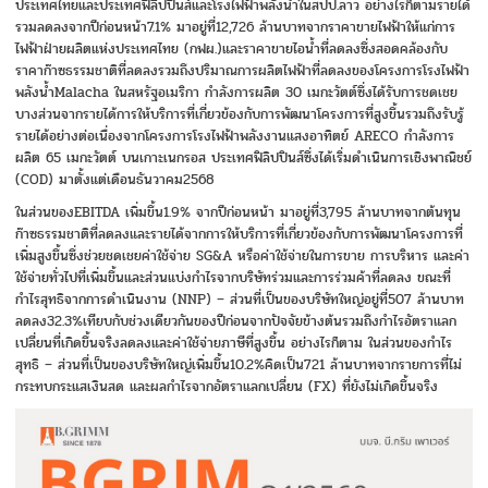
ประเทศไทยและประเทศฟิลิปปินส์และโรงไฟฟ้าพลังน้ำในสปป.ลาว อย่างไรก็ตามรายได้
รวมลดลงจากปีก่อนหน้า7.1% มาอยู่ที่12,726 ล้านบาทจากราคาขายไฟฟ้าให้แก่การ
ไฟฟ้าฝ่ายผลิตแห่งประเทศไทย (กฟผ.)และราคาขายไอน้ำที่ลดลงซึ่งสอดคล้องกับ
ราคาก๊าซธรรมชาติที่ลดลงรวมถึงปริมาณการผลิตไฟฟ้าที่ลดลงของโครงการโรงไฟฟ้า
พลังน้ำMalacha ในสหรัฐอเมริกา กำลังการผลิต 30 เมกะวัตต์ซึ่งได้รับการชดเชย
บางส่วนจากรายได้การให้บริการที่เกี่ยวข้องกับการพัฒนาโครงการที่สูงขึ้นรวมถึงรับรู้
รายได้อย่างต่อเนื่องจากโครงการโรงไฟฟ้าพลังงานแสงอาทิตย์ ARECO กำลังการ
ผลิต 65 เมกะวัตต์ บนเกาะเนกรอส ประเทศฟิลิปปินส์ซึ่งได้เริ่มดำเนินการเชิงพาณิชย์
(COD) มาตั้งแต่เดือนธันวาคม2568
ในส่วนของEBITDA เพิ่มขึ้น1.9% จากปีก่อนหน้า มาอยู่ที่3,795 ล้านบาทจากต้นทุน
ก๊าซธรรมชาติที่ลดลงและรายได้จากการให้บริการที่เกี่ยวข้องกับการพัฒนาโครงการที่
เพิ่มสูงขึ้นซึ่งช่วยชดเชยค่าใช้จ่าย SG&A หรือค่าใช้จ่ายในการขาย การบริหาร และค่า
ใช้จ่ายทั่วไปที่เพิ่มขึ้นและส่วนแบ่งกำไรจากบริษัทร่วมและการร่วมค้าที่ลดลง ขณะที่
กำไรสุทธิจากการดำเนินงาน (NNP) – ส่วนที่เป็นของบริษัทใหญ่อยู่ที่507 ล้านบาท
ลดลง32.3%เทียบกับช่วงเดียวกันของปีก่อนจากปัจจัยข้างต้นรวมถึงกำไรอัตราแลก
เปลี่ยนที่เกิดขึ้นจริงลดลงและค่าใช้จ่ายภาษีที่สูงขึ้น อย่างไรก็ตาม ในส่วนของกำไร
สุทธิ – ส่วนที่เป็นของบริษัทใหญ่เพิ่มขึ้น10.2%คิดเป็น721 ล้านบาทจากรายการที่ไม่
กระทบกระแสเงินสด และผลกำไรจากอัตราแลกเปลี่ยน (FX) ที่ยังไม่เกิดขึ้นจริง