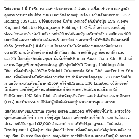
ในไตรมาส 1 นี้ บี.กริม เพาเวอร์ ประสบความสำเร็จในการเชื่อมเข้าระบบของลูกค้า
อุตสาหกรรมรายใหม่จำนวน18 เมกะวัตต์จากกลุ่มเหล็ก และในเดือนมกราคม BGP
Holding (US) LLC บริษัทย่อยของ บี.กริม เพาเวอร์ ได้เข้าถือหุ้น 25% ในNew
England Reliable Hydropower Holdings LLC ซึ่งเป็นเจ้าของและเป็นผู้
พัฒนาโครงการโรงไฟฟ้าพลังงานน้ำ26 แห่งในสหรัฐอเมริกากำลังการผลิตรวม406
เมกะวัตต์และระบบกักเก็บพลังงาน8 เมกะวัตต์ นอกจากนี้ บริษัทซีเอ็มทีเอ็นเนอร์ยี่
จำกัด (การร่วมค้า) ยังได้ COD โครงการโรงไฟฟ้าพลังงานแสงอาทิตย์CMT1
ขนาด10 เมกะวัตต์โดยจำหน่ายไฟฟ้าให้แก่กฟผ. ภายใต้สัญญาซื้อขายไฟฟ้าระยะ
เวลา25 ปีต่อเนื่องในเดือนกุมภาพันธ์บริษัทB.Grimm Power Tiara Sdn. Bhd. ได้
ลงนามสัญญาซื้อขายหุ้นและสัญญาผู้ถือหุ้นกับKAB Energy Holdings Sdn.
Bhd. เพื่อเข้าถือหุ้น49%ในบริษัทJati Cakerawala Sdn. Bhd. และEentier Sdn.
Bhd. เพื่อพัฒนาโรงไฟฟ้าพลังความร้อนร่วมกำลังการผลิตสูงสุด1,500 เมกะวัตต์ใน
มาเลเซีย และในเดือนมีนาคม2569 บริษัทB.Grimm LNG Limited บริษัทย่อยที่
บี.กริมเพาเวอร์ถือหุ้นทั้งหมดได้จัดตั้งบริษัทย่อยแห่งใหม่ในมาเลเซียภายใต้
ชื่อB.Grimm LNG Sdn. Bhd. เพื่อดำเนินธุรกิจจัดหาและค้าส่งก๊าซธรรมชาติเหลว
(LNG) และก๊าซธรรมชาติให้แก่ผู้ผลิตไฟฟ้าและผู้ประกอบการอุตสาหกรรม
ในเดือนเมษายนB.Grimm Power Korea Limited บริษัทย่อยที่บี.กริมเพาเวอร์ถือ
หุ้นทั้งหมดได้เข้าทำรายการซื้อหุ้นกู้แปลงสภาพที่ออกโดยบริษัทUnison ในสัดส่วน
ประมาณ85% (มูลค่า32,000 ล้านวอน) จากบริษัทMyungwoon Industry
Development ผู้ถือหุ้นรายใหญ่ของUnison เพื่อสนับสนุนห่วงโซ่อุปทานพลังงาน
หมุนเวียนเพิ่มความยืดหยุ่นทางกลยุทธ์ผ่านการใช้สิทธิแปลงสภาพเป็นหุ้นในอนาคต