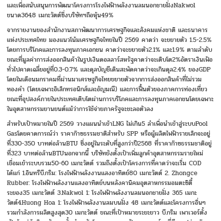
และเพื่อสนับสนุนการพัฒนาโครงการโรงไฟฟ้าพลังงานลมนอกชายฝั่งNakwol
ขนาด364.8 เมกะวัตต์ซึ่งบริษัทฯถือหุ้น49%
จากรายงานของสำนักงานสภาพัฒนาการเศรษฐกิจและสังคมแห่งชาติ และธนาคาร
แห่งประเทศไทย มองแนวโน้มเศรษฐกิจไทยในปี 2569 คาดว่า จะขยายตัว 1.5-2.5%
โดยการบริโภคและการลงทุนภาคเอกชน คาดว่าจะขยายตัว2.1% และ1.9% ตามลำดับ
ขณะที่มูลค่าการส่งออกสินค้าในรูปเงินดอลลาร์สหรัฐคาดว่าจะเติบโต2%อัตราเงินเฟ้อ
ทั่วไปคาดเฉลี่ยอยู่ที่0.3-0.7% และดุลบัญชีเดินสะพัดคาดว่าจะเกินดุล2.4% ของGDP
โดยในเดือนมกราคมที่ผ่านมาเศรษฐกิจไทยขยายตัวจากการส่งออกสินค้าที่ไม่รวม
ทองคำ (โดยเฉพาะอิเล็กทรอนิกส์และอัญมณี) และการฟื้นตัวของภาคการท่องเที่ยว
ขณะที่อุปสงค์ภายในประเทศเติบโตผ่านการบริโภคและการลงทุนภาคเอกชนโดยเฉพาะ
ในอุตสาหกรรมยานยนต์แม้ว่าการใช้จ่ายภาครัฐจะชะลอตัวลง
สำหรับเป้าหมายในปี 2569 วางแผนนำเข้าLNG ไม่เกิน5 ลำเพื่อนำเข้าสู่ระบบPool
Gasโดยคาดการณ์ว่า ราคาก๊าซธรรมชาติสำหรับ SPP หรือผู้ผลิตไฟฟ้ารายเล็กจะอยู่
ที่330-350 บาทต่อล้านBTU ซึ่งอยู่ในระดับที่สูงกว่าปี2568 ที่ราคาก๊าซธรรมชาติอยู่
ที่323 บาทต่อล้านBTUนอกจากนี้ บริษัทยังตั้งเป้าเพิ่มลูกค้าอุตสาหกรรมรายใหม่
เชื่อมเข้าระบบรวม50-60 เมกะวัตต์ รวมถึงตั้งเป้าโครงการที่คาดว่าจะเริ่ม COD
ได้แก่ 1.อินทรีบี.กริม: โรงไฟฟ้าพลังงานแสงอาทิตย์80 เมกะวัตต์ 2. Zhongce
Rubber: โรงไฟฟ้าพลังงานแสงอาทิตย์บนหลังคานิคมอุตสาหกรรมอมตะซิตี้
ระยอง35 เมกะวัตต์ 3.Nakwol 1: โรงไฟฟ้าพลังงานลมนอกชายฝั่ง 365 เมกะ
วัตต์4.Huong Hoa 1: โรงไฟฟ้าพลังงานลมบนฝั่ง 48 เมกะวัตต์และโครงการอื่นๆ
รวมกำลังการผลิตสูงสุด30 เมกะวัตต์ ขณะที่เป้าหมายระยะยาว บี.กริม เพาเวอร์ตั้ง