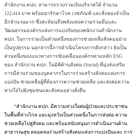
สำนักงาน คปภ. สามารถรวบรวมเงินบริจาคได้ จำนวน
122,414 บาท พร้อมยารักษาโรค เวชภัณฑ์ และสิ่งของจำเป็น
อีกจำนวนมาก ซึ่งสะท้อนถึงพลังแห่งความร่
วมมือและ
วัฒนธรรมองค์กรแห่
งการแบ่งปันของพนักงานสำนักงาน
คปภ. ในการร่วมเป็นส่วนหนึ่งของการช่
วยเหลือสังคมอย่าง
เป็นรูปธรรม นอกจากนี้การดำเนินโครงการดั
งกล่าว ยังเป็น
ส่วนหนึ่งของแนวทางการขั
บเคลื่อนองค์กรตามหลัก ESG
ของ สำนักงาน คปภ. ในมิติด้านสังคม (Social) ที่มุ่งส่งเสริม
การมีส่วนร่
วมของบุคลากรในการร่วมสร้างสั
งคมแห่งการ
แบ่งปัน ช่วยเหลือผู้ที่ต้องการความช่
วยเหลือ และส่งต่อความ
ห่วงใยไปยังชุ
มชนและสังคมอย่างยั่งยืน
“สำนักงาน คปภ. มีความห่วงใยต่อผู้ป่
วยและประชาชน
ในพื้นที่ห่างไกล และมุ่งหวังเป็นส่วนหนึ่
งในการส่งต่อ ความ
ช่วยเหลือไปสู่สังคม และพร้อมสนับสนุนการดำเนินงานด้
าน
สาธารณสุข ตลอดจนร่วมสร้างสังคมแห่งการแบ่
งปันและ การ