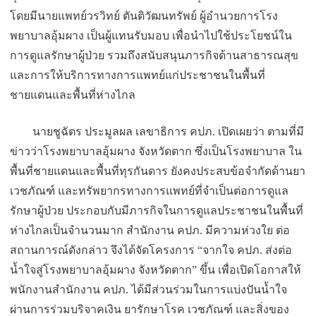
โดยมีนายแพทย์วรวิทย์ ตันติวัฒนทรัพย์ ผู้อำนวยการโรง
พยาบาลอุ้มผาง เป็นผู้แทนรับมอบ เพื่อนำไปใช้ประโยชน์ใน
การดู
แลรักษาผู้ป่วย รวมถึงสนับสนุนภารกิจด้
านสาธารณสุข
และการให้บริ
การทางการแพทย์แก่ประชาชนในพื้
นที่
ชายแดนและพื้นที่ห่างไกล
นายชูฉัตร ประมูลผล เลขาธิการ คปภ. เปิดเผยว่า ตามที่มี
ข่าวว่าโรงพยาบาลอุ้
มผาง จังหวัดตาก ซึ่งเป็นโรงพยาบาล ใน
พื้นที่ชายแดนและพื้นที่ทุรกั
นดาร ยังคงประสบข้อจำกัดด้านยา
เวชภัณฑ์ และทรัพยากรทางการแพทย์ที่จำเป็
นต่อการดูแล
รักษาผู้ป่วย ประกอบกับมีภารกิจในการดู
แลประชาชนในพื้นที่
ห่างไกลเป็
นจำนวนมาก สำนักงาน คปภ. มีความห่วงใย ต่อ
สถานการณ์ดังกล่าว จึงได้จัดโครงการ “จากใจ คปภ. ส่งต่อ
น้ำใจสู่โรงพยาบาลอุ้มผาง จังหวัดตาก” ขึ้น เพื่อเปิดโอกาสให้
พนักงานสำนั
กงาน คปภ. ได้มีส่วนร่วมในการแบ่งปันน้ำใจ
ผ่านการร่วมบริจาคเงิน ยารักษาโรค เวชภัณฑ์ และสิ่งของ