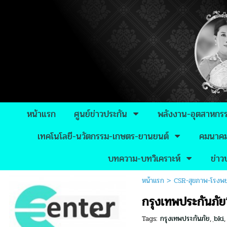
หน้าแรก
ศูนย์ข่าวประกัน
พลังงาน-อุตสาหกร
เทคโนโลยี-นวัตกรรม-เกษตร-ยานยนต์
คมนาคม-
บทความ-บทวิเคราะห์
ข่า
หน้าแรก
>
CSR-สุขภาพ-โรงพ
กรุงเทพประกันภัย
Tags:
กรุงเทพประกันภัย
,
ฺbki