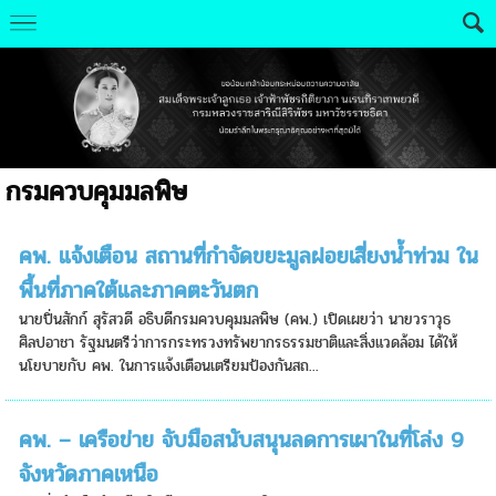
กรมควบคุมมลพิษ
คพ. แจ้งเตือน สถานที่กำจัดขยะมูลฝอยเสี่ยงน้ำท่วม ใน
พื้นที่ภาคใต้และภาคตะวันตก
นายปิ่นสักก์ สุรัสวดี อธิบดีกรมควบคุมมลพิษ (คพ.) เปิดเผยว่า นายวราวุธ
ศิลปอาชา รัฐมนตรีว่าการกระทรวงทรัพยากรธรรมชาติและสิ่งแวดล้อม ได้ให้
นโยบายกับ คพ. ในการแจ้งเตือนเตรียมป้องกันสถ...
คพ. – เครือข่าย จับมือสนับสนุนลดการเผาในที่โล่ง 9
จังหวัดภาคเหนือ