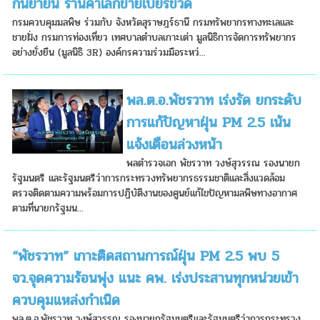
กันยายน ร้านค้าเลิกขายเบียร์ขวด
กรมควบคุมมลพิษ ร่วมกับ จังหวัดสุราษฎร์ธานี กรมทรัพยากรทางทะเลและ
ชายฝั่ง กรมการท่องเที่ยว เทศบาลตำบลเกาะเต่า มูลนิธิการจัดการทรัพยากร
อย่างยั่งยืน (มูลนิธิ 3R) องค์กรความร่วมมือระหว่...
พล.ต.อ.พัชรวาท เร่งรัด ยกระดับ
การแก้ปัญหาฝุ่น PM 2.5 เน้น
แจ้งเตือนล่วงหน้า
พลตำรวจเอก พัชรวาท วงษ์สุวรรณ รองนายก
รัฐมนตรี และรัฐมนตรีว่าการกระทรวงทรัพยากรธรรมชาติและสิ่งแวดล้อม
ตรวจติดตามความพร้อมการปฏิบัติงานของศูนย์แก้ไขปัญหามลพิษทางอากาศ
ตามที่นายกรัฐมน...
“พัชรวาท” เกาะติดสถานการณ์ฝุ่น PM 2.5 พบ 5
จว.จุดความร้อนพุ่ง แนะ คพ. เร่งประสานทุกหน่วยเข้า
ควบคุมแหล่งกำเนิด
พล.ต.อ.พัชรวาท วงษ์สุวรรณ รองนายกรัฐมนตรีและรัฐมนตรีว่าการกระทรวง