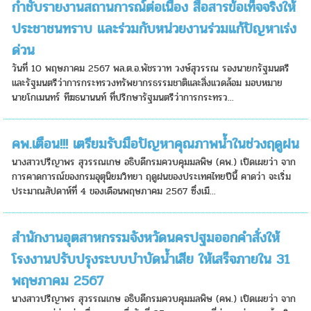
กำชับรายงานสถานการณ์ต่อเนื่อง สื่อสารข้อเท็จจริงให้
ประชาชนทราบ และร่วมกับหน่วยงานร่วมแก้ปัญหาเร่ง
ด่วน
วันที่ 10 พฤษภาคม 2567 พล.ต.อ.พัชรวาท วงษ์สุวรรณ รองนายกรัฐมนตรี
และรัฐมนตรีว่าการกระทรวงทรัพยากรธรรมชาติและสิ่งแวดล้อม มอบหมาย
นายโกเมนทร์ ทีฆธนานนท์ ที่ปรึกษารัฐมนตรีว่าการกระทรว...
คพ.เตือน!!! เตรียมรับมือปัญหาคุณภาพน้ำในช่วงฤดูฝน
นางสาวปรีญาพร สุวรรณเกษ อธิบดีกรมควบคุมมลพิษ (คพ.) เปิดเผยว่า จาก
การคาดการณ์ของกรมอุตุนิยมวิทยา ฤดูฝนของประเทศไทยปีนี้ คาดว่า จะเริ่ม
ประมาณสัปดาห์ที่ 4 ของเดือนพฤษภาคม 2567 ซึ่งเมื...
สำนักงานอุตสาหกรรมจังหวัดนครปฐมออกคำสั่งให้
โรงงานปรับปรุงระบบบำบัดน้ำเสีย ให้เสร็จภายใน 31
พฤษภาคม 2567
นางสาวปรีญาพร สุวรรณเกษ อธิบดีกรมควบคุมมลพิษ (คพ.) เปิดเผยว่า จาก