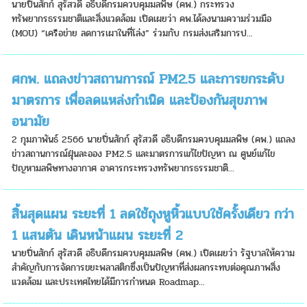
นายปิ่นสักก์ สุรัสวดี อธิบดีกรมควบคุมมลพิษ (คพ.) กระทรวง
ทรัพยากรธรรมชาติและสิ่งแวดล้อม เปิดเผยว่า คพ.ได้ลงนามความร่วมมือ
(MOU) “เครือข่าย ลดการเผาในที่โล่ง” ร่วมกับ กรมส่งเสริมการป...
ศกพ. แถลงข่าวสถานการณ์ PM2.5 และการยกระดับ
มาตรการ เพื่อลดแหล่งกำเนิด และป้องกันสุขภาพ
อนามัย
2 กุมภาพันธ์ 2566 นายปิ่นสักก์ สุรัสวดี อธิบดีกรมควบคุมมลพิษ (คพ.) แถลง
ข่าวสถานการณ์ฝุ่นละออง PM2.5 และมาตรการแก้ไขปัญหา ณ ศูนย์แก้ไข
ปัญหามลพิษทางอากาศ อาคารกระทรวงทรัพยากรธรรมชาติ...
สิ้นสุดแผน ระยะที่ 1 ลดใช้ถุงหูหิ้วแบบใช้ครั้งเดียว กว่า
1 แสนตัน เดินหน้าแผน ระยะที่ 2
นายปิ่นสักก์ สุรัสวดี อธิบดีกรมควบคุมมลพิษ (คพ.) เปิดเผยว่า รัฐบาลให้ความ
สำคัญกับการจัดการขยะพลาสติกซึ่งเป็นปัญหาที่ส่งผลกระทบต่อคุณภาพสิ่ง
แวดล้อม และประเทศไทยได้มีการกำหนด Roadmap...