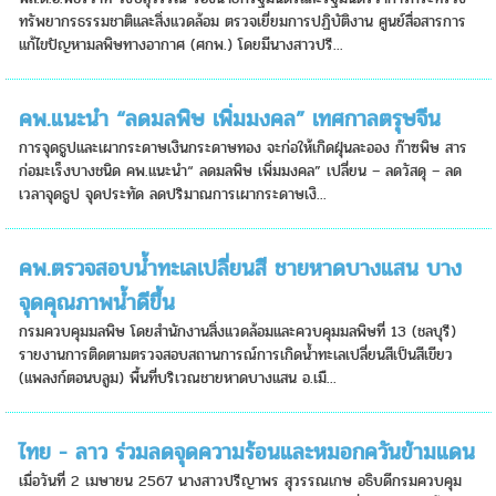
ทรัพยากรธรรมชาติและสิ่งแวดล้อม ตรวจเยี่ยมการปฏิบัติงาน ศูนย์สื่อสารการ
แก้ไขปัญหามลพิษทางอากาศ (ศกพ.) โดยมีนางสาวปรี...
คพ.แนะนำ “ลดมลพิษ เพิ่มมงคล” เทศกาลตรุษจีน
การจุดธูปและเผากระดาษเงินกระดาษทอง จะก่อให้เกิดฝุ่นละออง ก๊าซพิษ สาร
ก่อมะเร็งบางชนิด คพ.แนะนำ“ ลดมลพิษ เพิ่มมงคล” เปลี่ยน – ลดวัสดุ – ลด
เวลาจุดธูป จุดประทัด ลดปริมาณการเผากระดาษเงิ...
คพ.ตรวจสอบน้ำทะเลเปลี่ยนสี ชายหาดบางแสน บาง
จุดคุณภาพน้ำดีขึ้น
กรมควบคุมมลพิษ โดยสำนักงานสิ่งแวดล้อมและควบคุมมลพิษที่ 13 (ชลบุรี)
รายงานการติดตามตรวจสอบสถานการณ์การเกิดน้ำทะเลเปลี่ยนสีเป็นสีเขียว
(แพลงก์ตอนบลูม) พื้นที่บริเวณชายหาดบางแสน อ.เมื...
ไทย - ลาว ร่วมลดจุดความร้อนและหมอกควันข้ามแดน
เมื่อวันที่ 2 เมษายน 2567 นางสาวปรีญาพร สุวรรณเกษ อธิบดีกรมควบคุม