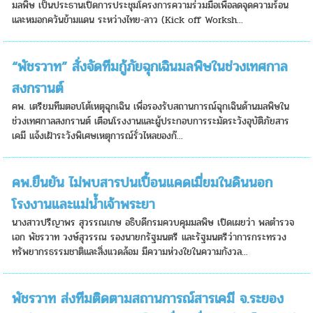
มลพิษ เป็นประธานเปิดการประชุมโครงการความร่วมมือเพื่อลดจุดความร้อน
และหมอกควันข้ามแดน ระหว่างไทย-ลาว (Kick off Worksh...
“พัชรวาท” สั่งจัดทีมกู้ภัยฉุกเฉินมลพิษในช่วงเทศกาล
สงกรานต์
คพ. เตรียมทีมตอบโต้เหตุฉุกเฉิน เพื่อรองรับสถานการณ์ฉุกเฉินด้านมลพิษใน
ช่วงเทศกาลสงกรานต์ เตือนโรงงานและผู้ประกอบการระมัดระวังอุบัติภัยสาร
เคมี แจ้งเฝ้าระวังพิเศษเหตุการณ์รั่วไหลของก๊...
คพ.ยืนยัน ไม่พบสารปนเปื้อนแคดเมี่ยมในดินนอก
โรงงานและแม่น้ำเจ้าพระยา
นางสาวปรีญาพร สุวรรณเกษ อธิบดีกรมควบคุมมลพิษ เปิดเผยว่า พลตำรวจ
เอก พัชรวาท วงษ์สุวรรณ รองนายกรัฐมนตรี และรัฐมนตรีว่าการกระทรวง
ทรัพยากรธรรมชาติและสิ่งแวดล้อม มีความห่วงใยในความกังวล...
พัชรวาท ส่งทีมติดตามสถานการณ์สารเคมี จ.ระยอง