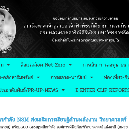
รม
สิ่งแวดล้อม-Net Zero
การเงิน-การลงทุน-ธน
อสังหาริมทรัพย์
การตลาด-พาณิชย์
ท่องเที่ยว-
วประชาสัมพันธ์/PR-UP-NEWS
E ENTER CLIP REPORT
ำลัง NSM ส่งเสริมการเรียนรู้ด้านพลังงาน วิทยาศาสตร์ 
(มหาชน) หรือEGCO Groupผนึกกำลัง องค์การพิพิธภัณฑ์วิทยาศาสตร์แห่งชาติ (อพวช.