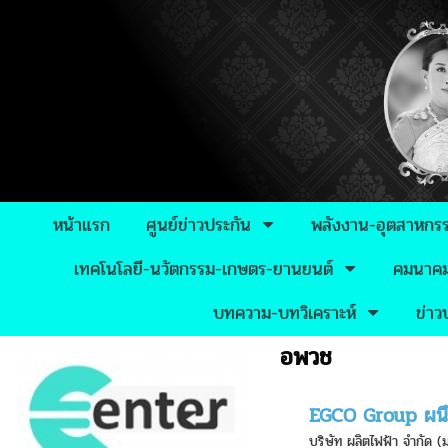
หน้าแรก
ศูนย์ข่าวประกัน
พลังงาน-อุตสาหกร
เทคโนโลยี-นวัตกรรม-เกษตร-ยานยนต์
คมนาคม-
บทความ-บทวิเคราะห์
ข่า
อพวช
EGCO Group ผนึกก
บริษัท ผลิตไฟฟ้า จำกัด 