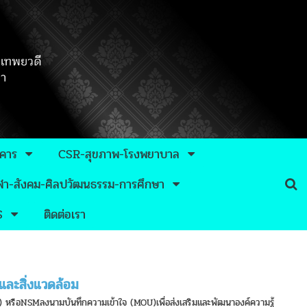
าคาร
CSR-สุขภาพ-โรงพยาบาล
กีฬา-สังคม-ศิลปวัฒนธรรม-การศึกษา
S
ติดต่อเรา
และสิ่งแวดล้อม
) หรือNSMลงนามบันทึกความเข้าใจ (MOU)เพื่อส่งเสริมและพัฒนาองค์ความรู้