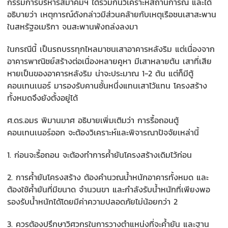
กรรมการบริหารสมาคมฯ ได้ร่วมกันวิเคราะห์สถานการณ์ และได้
อธิบายว่า เหตุการณ์ดังกล่าวมีส่วนคล้ายกั
บเหตุเรือชนเสาสะพาน
ในสหรั
ฐอเมริกา จนสะพานพังถล่งลงมา
ในกรณีนี้ เป็นรถบรรทุกไหลมาชนเสาอาคารหลั
งริม แต่เนื่องจาก
อาคารพาณิชย์สร้
างต่อเนื่องหลายคูหา มีเสาหลายต้น เสาที่เสีย
หายเป็นของอาคารหลั
งริม น่าจะประมาณ 1-2 ต้น แต่ก็มีตู้
คอนเทนเนอร์ มารองรับคานชั้นหนึ่งแทนเสาไว้
แทน โครงสร้าง
ทั้งหมดจึงยังตั้งอยู่
ได้
ศ.ดร.อมร พิมานมาศ อธิบายเพิ่มเติมว่า การรื้อถอนตู้
คอนเทนเนอร์ออก จะต้องวิเคราะห์และพิจารณาปัจจั
ยเหล่านี้
1. ก่อนจะรื้อถอน จะต้องทำการค้ำยันโครงสร้างเดิ
มไว้ก่อน
2. การค้ำยันโครงสร้าง ต้องคำนวณน้ำหนักอาคารทั้งหมด และ
ต้องใช้ค้ำยันที่มีขนาด จำนวนขา และกำลังรับน้ำหนักที่เพี
ยงพอ
รองรับน้ำหนักได้โดยมีค่
าความปลอดภัยไม่น้อยกว่า 2
3. ควรต้องปรึกษาวิ
ศวกรในการวางตำแหน่งที่จะค้ำยัน และฐาน