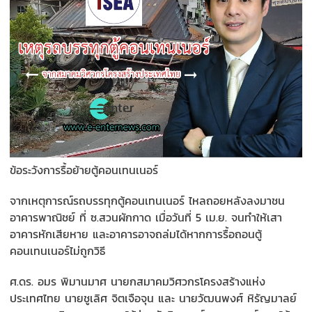
ข้อระวังการรื้อย้ายตู้
คอนเทนเนอร์
จากเหตุการณ์รถบรรทุกตู้
คอนเทนเนอร์ ไหลถอยหลังลงมาชน
อาคารพาณิชย์ ที่ ซ.สวนผักกาด เมื่อวันที่ 5 เม.ย. จนทำให้เสา
อาคารหักเสียหาย และอาคารอาจถล่มได้หากการรื้
อถอนตู้
คอนเทนเนอร์ไม่ถูกวิธี
ศ.ดร. อมร พิมานมาศ นายกสมาคมวิศวกรโครงสร้างแห่
ง
ประเทศไทย นายชูเลิศ จิตเจือจุน และ นายวัฒนพงศ์ หิรัญมาลย์