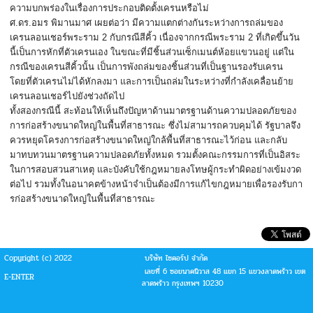
ความบกพร่องในเรื่
องการประกอบติดตั้งเครนหรือไม่
ศ.ดร.อมร พิมานมาศ เผยต่อว่า มีความแตกต่างกันระหว่างการถล่
มของ
เครนลอนเชอร์พระราม 2 กับกรณีสีคิ้ว เนื่องจากกรณีพระราม 2 ที่เกิดขึ้นวัน
นี้เป็นการหักที่
ตัวเครนเอง ในขณะที่มีชิ้นส่วนเซ็กเมนต์ห้
อยแขวนอยู่ แต่ใน
กรณีของเครนสีคิ้วนั้น เป็นการพังถล่มของชิ้นส่วนที่
เป็นฐานรองรับเครน
โดยที่ตัวเครนไม่ได้หักลงมา และการเป็นถล่มในระหว่างที่กำลั
งเคลื่อนย้าย
เครนลอนเชอร์ไปยั
งช่วงถัดไป
ทั้งสองกรณีนี้ สะท้อนให้เห็นถึงปัญหาด้
านมาตรฐานด้านความปลอดภั
ยของ
การก่อสร้างขนาดใหญ่ในพื้
นที่สาธารณะ ซึ่งไม่สามารถควบคุมได้ รัฐบาลจึง
ควรหยุดโครงการก่อสร้
างขนาดใหญ่ใกล้พื้นที่
สาธารณะไว้ก่อน และกลั
บ
มาทบทวนมาตรฐานความปลอดภัยทั้
งหมด รวมตั้งคณะกรรมการที่เป็นอิ
สระ
ในการสอบสวนสาเหตุ และบังคับใช้กฎหมายลงโทษผู้
กระทำผิดอย่างเข้มงวด
ต่อไป รวมทั้งในอนาคตข้างหน้าจำเป็นต้
องมีการแก้ไขกฎหมายเพื่อรองรั
บกา
รก่อสร้างขนาดใหญ่ในพื้นที่
สาธารณะ
Copyright (c) 2022
บริษัท ไซคอร์ป จำกัด
เลขที่ 6 ซอยนาคนิวาส 48 แยก 15 แขวงลาดพร้าว เขต
E-ENTER
ลาดพร้าว กรุงเทพฯ 10230