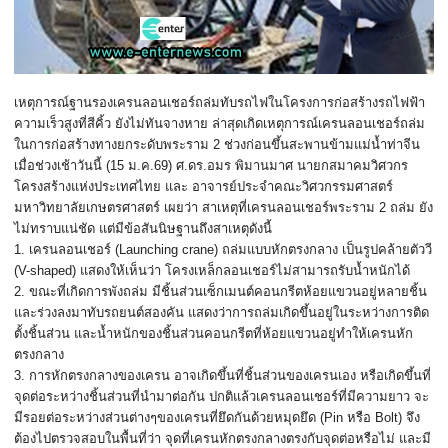
เหตุการณ์ฐานรองเครนลอนเชอร์ถล่
มทับรถไฟในโครงการก่อสร้
างรถไฟฟ้า
ความเร็วสูงที่สีคิ้ว ยังไม่ทันจางหาย ล่าสุดเกิดเหตุการณ์
เครนลอนเชอร์ถล่ม
ในการก่อสร้
างทางยกระดับพระราม 2 ช่วงก่อนขึ้นสะพานข้ามแม่น้ำท่
าจีน
เมื่อช่วงเช้าวันนี้ (15 ม.ค.69) ศ.ดร.อมร พิมานมาศ นายกสมาคมวิศวกร
โครงสร้างแห่
งประเทศไทย และ อาจารย์ประจำคณะวิศวกรรมศาสตร์
มหาวิทยาลัยเกษตรศาสตร์ เผยว่า สาเหตุที่เครนลอนเชอร์พระราม 2 ถล่ม ยัง
ไม่ทราบแน่ชัด แต่มีข้อสันนิษฐานถึงสาเหตุดั
งนี้
1. เครนลอนเชอร์ (Launching crane) ถล่มแบบหักตรงกลาง เป็นรูปคล้ายตัววี
(V-shaped) แสดงให้เห็นว่า โครงเหล็กลอนเชอร์ไม่สามารถรั
บน้ำหนักได้
2. ขณะที่เกิดการพังถล่ม มีชิ้นส่วนเซ็กเมนต์คอนกรีตห้
อยแขวนอยู่หลายชิ้น
และร่วงลงมาทับรถยนต์สองคัน แสดงว่าการถล่มเกิดขึ้นอยู่
ในระหว่างการติด
ตั้งชิ้นส่วน และน้ำหนักของชิ้นส่วนคอนกรีตที่
ห้อยแขวนอยู่ทำให้เครนหั
ก
ตรงกลาง
3. การหักตรงกลางของเครน อาจเกิดขึ้นที่ชิ้นส่
วนของเครนเอง หรือเกิดขึ้นที่
จุดต่อระหว่างชิ้
นส่วนที่นำมาต่อกัน ปกติแล้วเครนลอนเชอร์ที่มี
ความยาว จะ
มีรอยต่อระหว่างส่วนต่
างๆของเครนที่ยึดกันด้วยหมุดยึด (Pin หรือ Bolt) จึง
ต้องไปตรวจสอบในพื้นที่ว่า จุดที่เครนหักตรงกลางตรงกับจุ
ดต่อหรือไม่ และมี