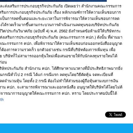
ละส่
งเสริมการประกอบธุรกิจประกันภัย เปิดเผยว่า สำนักงานคณะกรรมการ
สริมการประกอบธุรกิ
จประกันภัย เรื่อง หลักเกณฑ์การให้ความเห็
นชอบการ
่อเป็นการลดขั้
นตอนและระยะเวลาในการพิจารณาให้
ความเห็นชอบการลด
งได้รวดเร็วมากขึ้
นตามกระบวนการดำเนินงานลดทุ
นของบริษัทประกันภัย
วิ
ต/ประกันวินาศภัย (ฉบับที่ 4) พ.ศ. 2562 ยังกำหนดข้อห้ามมิให้บริษั
ทกระ
่
งเสริมการประกอบธุรกิจประกันภัย (คณะกรรมการ คปภ.) ดังนั้น ที่ผ่านมา
มคณะกรรมการ คปภ. เพื่อพิจารณาให้ความเห็นชอบก่
อนออกหนังสืออนุญาต
็
ต้องการความรวดเร็ว ยกตัวอย่างเช่น กรณีที่บริษัทต้องการเพิ่มทุน เพื่อ
 บริษัทก็ไม่สามารถออกหุ้นใหม่
เพื่อเสนอขายให้กับนักลงทุ
นรายใหม่ได้
ก่
อน
.
ิษั
ทประกันภัย
สำนักงาน
คปภ
ได้ศึกษาหาแนวทางที่มีประสิทธิ
ภาพมากยิ่ง
2
นกรณีทั่วไป
กรณี
ได้แก่
กรณีแรก
ลดทุนโดยวิธีตัดหุ้น
จดทะเบียนที่
2
อลดจำนวนหุ้น
โดยทั้ง
กรณี
ต้องไม่ทำให้ส่วนของผู้ถือหุ้
นตามงบการเงิน
.
งาน
คปภ
จะสามารถพิจารณาและออกหนังสือ
อนุญาตให้บริษัทได้โดยไม่ต้
.
ิจารณาการอนุ
ญาตให้คณะกรรมการ
คปภ
ทราบ
โดยประกาศฉบับนี้ได้
.th