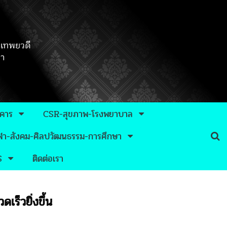
าคาร
CSR-สุขภาพ-โรงพยาบาล
กีฬา-สังคม-ศิลปวัฒนธรรม-การศึกษา
S
ติดต่อเรา
ร็วยิ่งขึ้น