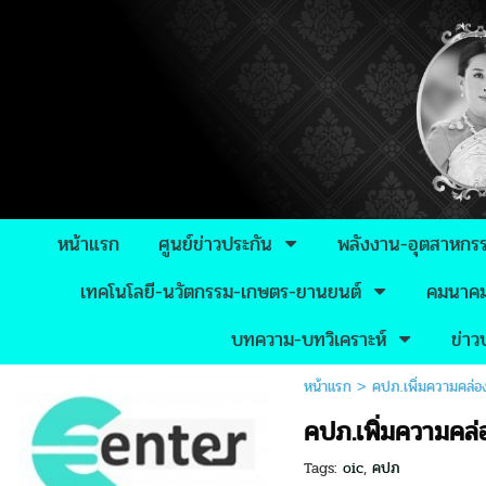
หน้าแรก
ศูนย์ข่าวประกัน
พลังงาน-อุตสาหกร
เทคโนโลยี-นวัตกรรม-เกษตร-ยานยนต์
คมนาคม-
บทความ-บทวิเคราะห์
ข่า
หน้าแรก
>
คปภ.เพิ่มความคล่อง
คปภ.เพิ่มความคล่อ
Tags:
oic
,
คปภ