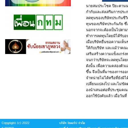
นายสมประโชค ปิยะตานนท์
กำกับและส่
งเสริมการประ
ลดทุนของบริษัทประกันชี
ว
ทุนของบริษั
ทประกันภัย ซึ
นอกจากจะต้องเป็นไปตาม
ทำการลดทุนโดยมิได้รับอน
เมื่อบริษัทยื่
นขอความเห็นช
ให้กับบริษัท และแม้ว่าค
เสริมสร้างความแข็งแกร่
งท
จนกว่าบริษัทจะลดทุ
นโดยก
ดังนั้น
เพื่อความคล่องตัว
ขึ้น
จึงเป็นที่มาของการอ
จำหน่ายไม่ได้หรื
อที่ยังม
เปลี่ยนแปลงไป
และไม่ขัดต
องนำเสนอต่อที่ประชุมค
ออกใช้บังคั
บแล้ว
เมื่อวันที่
Copyright (c) 2022
บริษัท ไซคอร์ป จำกัด