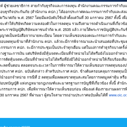
 ผู้ช่วยเลขาธิการ สายกำกับธุรกิจและการลงทุน สำนักงานคณะกรรมการกำกับแ
กอบธุรกิจประกันภัย (สำนักงาน คปภ.) ได้ออกประกาศคณะกรรมการกำกั
บและส่งเ
ิต/วินาศภัย พ.ศ. 2567 โดยมีผลบังคับใช้แล้วตั้งแต่วั
นที่ 30 มกราคม 2567 ทั้งนี้ เพื
่งจะทำให้บริษัทเกิดความคล่
องตัวในการลดทุน รวมถึงสามารถดำเนินงานที่เกี่
ยวข้อ
พระราชบั
ญญัติบริษัทมหาชนจำกัด พ.ศ. 2535 แล้ว ภายใต้พระราชบัญญัติประกันชี
ุ
ญาตเป็นหนังสือจากนายทะเบียน โดยความเห็
นชอบของคณะกรรมการกำกับและส
อบลดทุนเข้ามาที่
สำนักงาน คปภ. แล้วจะมีการพิจารณาและนำเสนอต่
อที่ประชุ
ณะกรรมการ คปภ. จะมีการประชุมเป็นประจำทุกเดือน แต่ในแง่การทำธุรกิจบางครั้งก
างฐานะการเงิน แต่บริษัทยังมีหุ้นจดทะเบียนที่
จำหน่ายไม่ได้หรือยังไม่
ออกจำหน่าย
ารตัดหุ้นจดทะเบียนที่
จำหน่ายไม่ได้หรือที่ยังมิได้
นำออกจำหน่ายให้เรียบร้อยเสีย
และลดขั้นตอน
ตลอดจนระยะเวลาในการพิจารณาให้
ความเห็นชอบการลดทุนของบร
.
.
อกประกาศ
คปภ
ฉบับดังกล่าว
สำหรับประกาศ
คปภ
ข้างต้นครอบคลุมการลดทุนเป็
2
ิได้นำออกจำหน่าย
กรณีที่
ลดทุนเพื่อลดผลขาดทุ
นสะสมโดยการลดมูลค่าหุ้น
หรื
่อบทบัญญัติ
แห่งกฎหมายกฎเกณฑ์
และมาตรฐานการบัญชีที่เกี่ยวข้
อง
ทั้งนี้
สำนัก
.
ณะกรรมการ
คปภ
เพื่อพิจารณาให้ความเห็นชอบก่อน
เพียงแต่
ต้องรายงานผลการพ
30
2567
www.oic.or
มกราคม
ที่ผ่านมา
ผู้สนใจสามารถอ่านประกาศฉบับเต็
มได้ที่