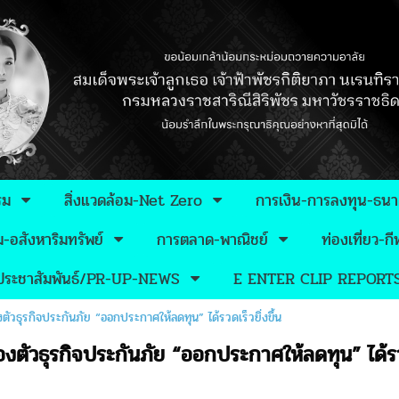
รม
สิ่งแวดล้อม-Net Zero
การเงิน-การลงทุน-ธน
อสังหาริมทรัพย์
การตลาด-พาณิชย์
ท่องเที่ยว-
วประชาสัมพันธ์/PR-UP-NEWS
E ENTER CLIP REPORT
ตัวธุรกิจประกันภัย “ออกประกาศให้ลดทุน” ได้รวดเร็วยิ่งขึ้น
งตัวธุรกิจประกันภัย “ออกประกาศให้ลดทุน” ได้รวดเ