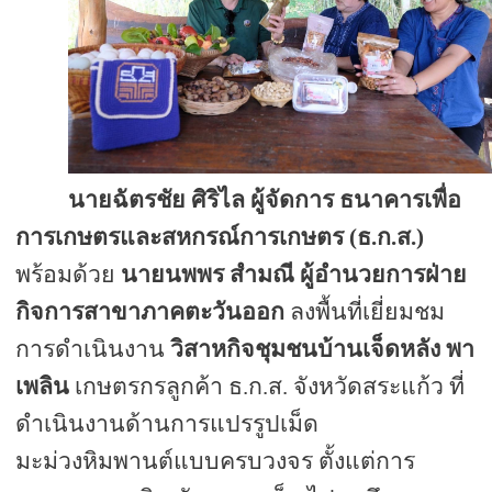
นายฉัตรชัย ศิริไล ผู้จัดการ ธนาคารเพื่อ
การเกษตรและสหกรณ์การเกษตร (ธ.ก.ส.)
พร้อมด้วย
นายนพพร สำมณี ผู้อำนวยการฝ่าย
กิจการสาขาภาคตะวันออก
ลงพื้นที่เยี่ยมชม
การดำเนินงาน
วิสาหกิจชุมชนบ้านเจ็ดหลัง พา
เพลิน
เกษตรกรลูกค้า ธ.ก.ส. จังหวัดสระแก้ว ที่
ดำเนินงานด้านการแปรรูปเม็ด
มะม่วงหิมพานต์แบบครบวงจร ตั้งแต่การ