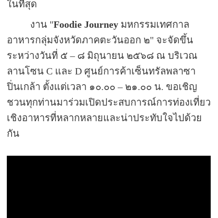
ในที่สุด
งาน "
Foodie Journey
มหกรรมเทศกาล
อาหารกลุ่มจังหวัดภาคตะวันออก ๒" จะจัดขึ้น
ระหว่างวันที่ ๕ – ๘ มิถุนายน ๒๕๖๘ ณ บริเวณ
ลานโซน
C
และ
D
ศูนย์การค้าเซ็นทรัลพลาซา
ปิ่นเกล้า ตั้งแต่เวลา ๑๐.๐๐ – ๒๑.๐๐ น. ขอเชิญ
ชวนทุกท่านมาร่วมเปิดประสบการณ์การท่องเที่ยว
เชิงอาหารที่หลากหลายและน่าประทับใจไปด้วย
กัน