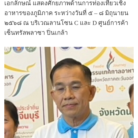
เอกลักษณ์ แสดงศักยภาพด้านการท่องเที่ยวเชิง
อาหารของภูมิภาค ระหว่างวันที่ ๕ – ๘ มิถุนายน
๒๕๖๘ ณ บริเวณลานโซน
C
และ
D
ศูนย์การค้า
เซ็นทรัลพลาซา ปิ่นเกล้า