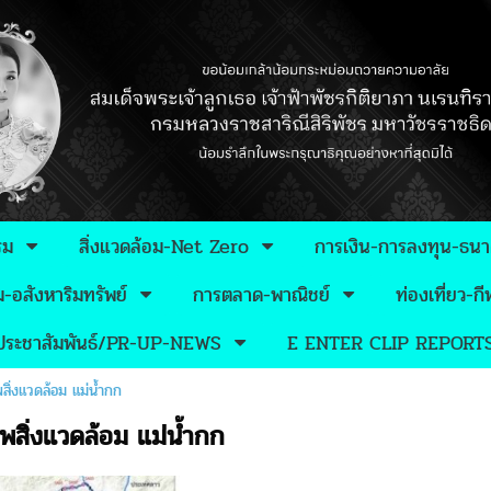
รม
สิ่งแวดล้อม-Net Zero
การเงิน-การลงทุน-ธน
อสังหาริมทรัพย์
การตลาด-พาณิชย์
ท่องเที่ยว-
วประชาสัมพันธ์/PR-UP-NEWS
E ENTER CLIP REPORT
ิ่งแวดล้อม แม่น้ำกก
สิ่งแวดล้อม แม่น้ำกก