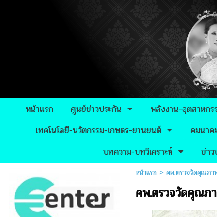
หน้าแรก
ศูนย์ข่าวประกัน
พลังงาน-อุตสาหกร
เทคโนโลยี-นวัตกรรม-เกษตร-ยานยนต์
คมนาคม-
บทความ-บทวิเคราะห์
ข่า
หน้าแรก
>
คพ.ตรวจวัดคุณภาพส
คพ.ตรวจวัดคุณภาพ