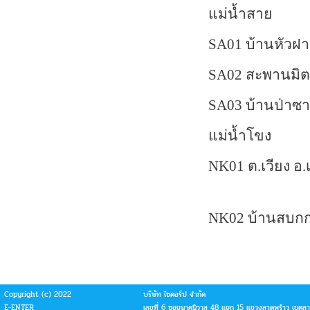
แม่น้ำสาย
SA
01 บ้านหัวฝ
SA
02 สะพานมิต
SA
03 บ้านป่าซา
แม่น้ำโขง
NK
01 ต.เวียง อ
NK
02 บ้านสบกก
Copyright (c) 2022
บริษัท ไซคอร์ป จำกัด
E-ENTER
เลขที่ 6 ซอยนาคนิวาส 48 แยก 15 แขวงลาดพร้าว เขตล