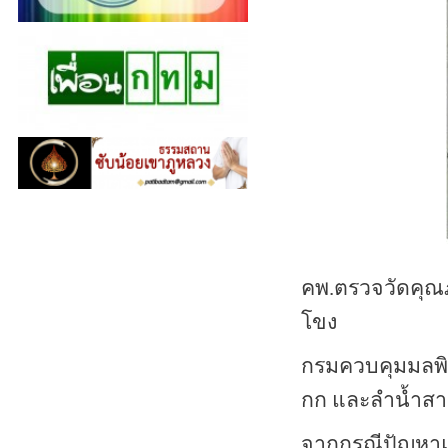
คพ.ตรวจวัดคุณภ
โขง
กรมควบคุมมลพิษ
กก และลำน้ำสาข
จากกรณีปัญหาแ