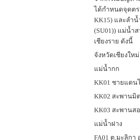
ได้กำหนดจุดตรว
KK
15) และลำน้
(
SU
01)) แม่น้ำส
เชียงราย ดังนี้
จังหวัดเชียงใหม่
แม่น้ำกก
KK
01 ชายแดนไท
KK
02 สะพานมิ
KK
03 สะพานสอง
แม่น้ำฝาง
FA
01 ต.มะลิกา 