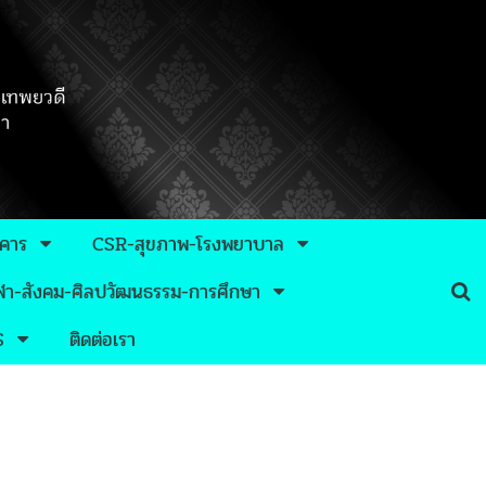
าคาร
CSR-สุขภาพ-โรงพยาบาล
กีฬา-สังคม-ศิลปวัฒนธรรม-การศึกษา
S
ติดต่อเรา