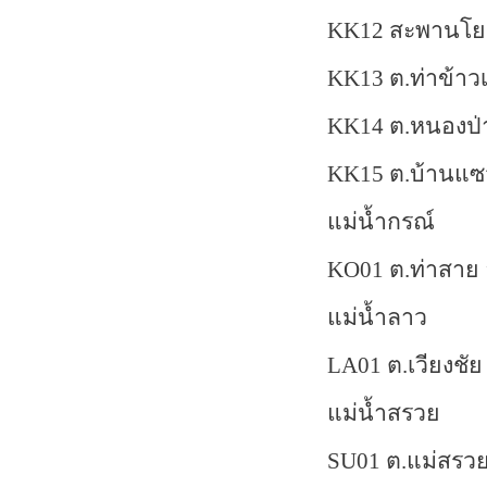
KK
12 สะพานโยน
KK
13 ต.ท่าข้าว
KK
14 ต.หนองป่
KK
15 ต.บ้านแซ
แม่น้ำกรณ์
KO
01 ต.ท่าสาย 
แม่น้ำลาว
LA
01 ต.เวียงชัย
แม่น้ำสรวย
SU
01 ต.แม่สรว