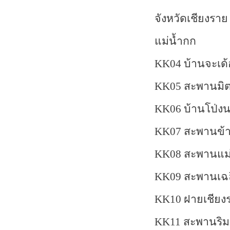
จังหวัดเชียงราย
แม่น้ำกก
KK
04 บ้านจะเด้
KK
05 สะพานมิ
KK
06 บ้านโป่ง
KK
07 สะพานข้า
KK
08 สะพานแม่
KK
09 สะพานเฉลิ
KK
10 ฝายเชียงร
KK
11 สะพานริมก