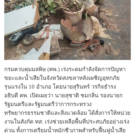
กรมควบคุมมลพิษ (คพ.) เร่งระดมกำลังจัดการปัญหา
ขยะและน้ำเสียในจังหวัดสงขลาหลังเผชิญอุทกภัย
รุนแรงใน 10 อำเภอ โดยนายสุรินทร์ วรกิจธำรง
อธิบดี คพ. เปิดเผยว่า นายสุชาติ ชมกลิ่น รองนายก
รัฐมนตรีและรัฐมนตรีว่าการกระทรวง
ทรัพยากรธรรมชาติและสิ่งแวดล้อม ได้สั่งการให้หน่วย
งานในสังกัด ทส. เร่งช่วยเหลือพื้นที่ประสบภัยอย่างเร่ง
ด่วน ทั้งการเตรียมน้ำหมักชีวภาพสำหรับฟื้นฟูน้ำเสีย