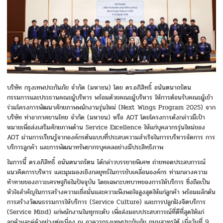
บริษัท กรุงเทพประกันภัย จำกัด (มหาชน) โดย ดร.อภิสิทธิ์ อนันตนาถรัตน
กรรมการและประธานคณะผู้บริหาร พร้อมด้วยคณะผู้บริหาร ให้การต้อนรับคณะผู้เข้า
ร่วมโครงการพัฒนาศักยภาพพนักงานรุ่นใหม่ (Next Wings Program 2025) จาก
บริษัท ท่าอากาศยานไทย จำกัด (มหาชน) หรือ AOT โดยโครงการดังกล่าวมีเป้า
หมายเพื่อส่งเสริมศักยภาพด้าน Service Excellence ให้แก่บุคลากรรุ่นใหม่ของ
AOT ผ่านการเรียนรู้จากองค์กรต้นแบบที่ประสบความสำเร็จในการบริหารจัดการ การ
บริการลูกค้า และการพัฒนาทรัพยากรบุคคลอย่างมีประสิทธิภาพ
ในการนี้ ดร.อภิสิทธิ์ อนันตนาถรัตน ได้กล่าวบรรยายพิเศษ ถ่ายทอดประสบการณ์
แนวคิดการบริหาร และมุมมองเชิงกลยุทธ์ในการขับเคลื่อนองค์กร ท่ามกลางความ
ท้าทายของภาวะเศรษฐกิจในปัจจุบัน โดยเฉพาะบทบาทของการให้บริการ ซึ่งถือเป็น
หัวใจสำคัญในการสร้างความเชื่อมั่นและความพึงพอใจสูงสุดให้แก่ลูกค้า พร้อมผลักดัน
การสร้างวัฒนธรรมการให้บริการ (Service Culture) และการปลูกฝังจิตบริการ
(Service Mind) แก่พนักงานในทุกระดับ เพื่อส่งมอบประสบการณ์ที่ดีที่สุดให้แก่
ลูกค้าและคู่ค้าอย่างต่อเนื่อง ณ อาคารกรุงเทพประกันภัย ถนนสาทรใต้ เมื่อวันที่ 9