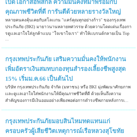
เปิดโอกาสอัพสกิล ความมั่นคงที่มาพร้อมกับ
คุณภาพชีวิตที่ดี การันตีด้วยหลายรางวัลใหญ่
หลายคนคงคุ้นเคยกับสโลเเกน "เเคร์คุณทุกอย่างก้าว" ของกรุงเทพ
ประกันภัย (BKI) มายาวนานหลายทศวรรษ ด้วยความโดดเด่นเรื่องกา
รดูเเลเอาใจใส่ลูกค้าเเบบ "ใจเขาใจเรา" ทำให้เเบรนด์กลายเป็น Top
...
กรุงเทพประกันภัย เสริมความมั่นคงให้พนักงาน
เพิ่มอัตราเงินสมทบกองทุนสำรองเลี้ยงชีพสูงสุด
15% เริ่มม.ค.66 เป็นต้นไป
บริษัท กรุงเทพประกันภัย จำกัด (มหาชน) หรือ BKI มุ่งพัฒนาศักยภาพ
เเละดูเเลเอาใจใส่พนักงานให้มีคุณภาพชีวิตที่ดี ด้วยเห็นถึงความ
สำคัญของการมีเงินออมอย่างเพียงพอต่อการดำรงชีพภายหลังการเ...
กรุงเทพประกันภัยมอบสินไหมทดแทนแก่
ครอบครัวผู้เสียชีวิตเหตุการณ์เรือหลวงสุโขทัย