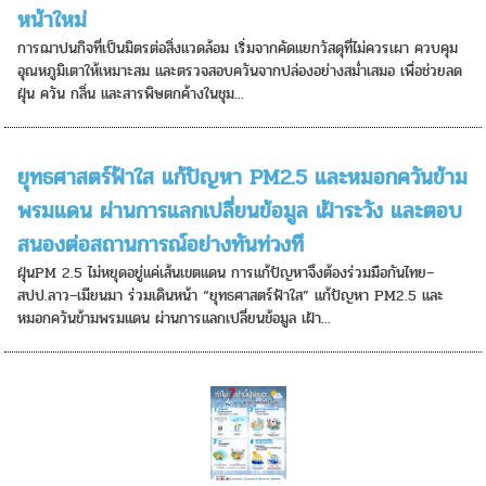
หน้าใหม่
️การฌาปนกิจที่เป็นมิตรต่อสิ่งแวดล้อม เริ่มจากคัดแยกวัสดุที่ไม่ควรเผา ควบคุม
อุณหภูมิเตาให้เหมาะสม และตรวจสอบควันจากปล่องอย่างสม่ำเสมอ เพื่อช่วยลด
ฝุ่น ควัน กลิ่น และสารพิษตกค้างในชุม...
ยุทธศาสตร์ฟ้าใส แก้ปัญหา PM2.5 และหมอกควันข้าม
พรมแดน ผ่านการแลกเปลี่ยนข้อมูล เฝ้าระวัง และตอบ
สนองต่อสถานการณ์อย่างทันท่วงที
ฝุ่นPM 2.5 ไม่หยุดอยู่แค่เส้นเขตแดน การแก้ปัญหาจึงต้องร่วมมือกันไทย–
สปป.ลาว–เมียนมา ร่วมเดินหน้า “ยุทธศาสตร์ฟ้าใส” แก้ปัญหา PM2.5 และ
หมอกควันข้ามพรมแดน ผ่านการแลกเปลี่ยนข้อมูล เฝ้า...