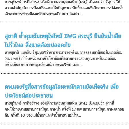
นายสุรินทร์ วรกิจธำรง อธิบดีกรมควบคุมมลพิษ (คพ,) เปิดเผยว่า รัฐบาลให้
ความสำคัญกับการป้องกันและแก้ไขปัญหามลพิษข้ามแดนที่เกิดจากการปล่อยน้ำ
เสียจากการทำเหมืองแร่ในประเทศเมียนมา ไหลผ่า...
สุชาติ ย้ำคุมเข้มเหตุไฟไหม้ BWG สระบุรี ยืนยันน้ำเสีย
ไม่รั่วไหล สิ่งแวดล้อมปลอดภัย
นายสุชาติ ชมกลิ่น รัฐมนตรีว่าการกระทรวงทรัพยากรธรรมชาติและสิ่งแวดล้อม
(รมว.ทส.) กำชับหน่วยงานที่เกี่ยวข้องติดตามตรวจสอบคุณภาพสิ่งแวดล้อม
อย่างเข้มงวด จากเหตุเพลิงไหม้ภายในบริษัท เบต...
คพ.แจงรัฐสื่อสารข้อมูลโลหะหนักตามข้อเท็จจริง เพื่อ
ประโยชน์ต่อประชาชน
นายสุรินทร์ วรกิจธำรง อธิบดีกรมควบคุมมลพิษ (คพ.) เปิดเผยว่า จากที่
คพ.ได้รายงานสถานการณ์คุณภาพน้ำ ครั้งที่ 17 และสถานการณ์คุณภาพตะกอน
ดิน ครั้งที่ 10 ของแม่น้ำกกและลำน้ำสาขา แม่น้ำส...