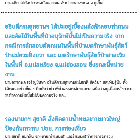
มาเลเซีย ไปยังประเทศบังคลาเทศ อับปางกลางทะเล จ.ภูเก็ต ...
อธิบดีกรมอุทยานฯ โต้ปมอยู่เบื้องหลังลักลอบทำถนน
และตัดไม้ในพื้นที่ป่าอนุรักษ์นั้นไม่เป็นความจริง จาก
กรณีการลักลอบตัดถนนในพื้นที่ป่าเขตรักษาพันธุ์สัตว์
ป่าแม่ยวมฝั่งขวา และ เขตรักษาพันธุ์สัตว์ป่าสาละวิน
ในพื้นที่ อ.แม่สะเรียง จ.แม่ฮ่องสอน ซึ่งขณะนี้หน่วย
งาน
นายอรรถพล เจริญชันษา อธิบดีกรมอุทยานแห่งชาติ สัตว์ป่า และพันธุ์พืช ตั้ง
โต๊ะแถลงข่าวชี้แจง ยืนยันว่าข่าวที่นำเสนอในลักษณะพาดพิงว่าอยู่เบื้องหลังการก
ระทำความผิดนั้นไม่เป็นความจริง แล...
รองนายกฯ สุชาติ สั่งติดตามน้ำทะเลเกาะยาวใหญ่
ป้องกันกระทบ ปชช. การท่องเที่ยว
นายสุชาติ ชมกลิ่น รองนายกรัฐมนตรี และรัฐมนตรีว่าการกระทรวง