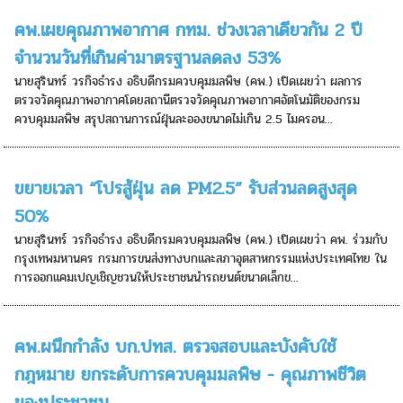
คพ.เผยคุณภาพอากาศ กทม. ช่วงเวลาเดียวกัน 2 ปี
จำนวนวันที่เกินค่ามาตรฐานลดลง 53%
นายสุรินทร์ วรกิจธำรง อธิบดีกรมควบคุมมลพิษ (คพ.) เปิดเผยว่า ผลการ
ตรวจวัดคุณภาพอากาศโดยสถานีตรวจวัดคุณภาพอากาศอัตโนมัติของกรม
ควบคุมมลพิษ สรุปสถานการณ์ฝุ่นละอองขนาดไม่เกิน 2.5 ไมครอน...
ขยายเวลา “โปรสู้ฝุ่น ลด PM2.5” รับส่วนลดสูงสุด
50%
นายสุรินทร์ วรกิจธำรง อธิบดีกรมควบคุมมลพิษ (คพ.) เปิดเผยว่า คพ. ร่วมกับ
กรุงเทพมหานคร กรมการขนส่งทางบกและสภาอุตสาหกรรมแห่งประเทศไทย ใน
การออกแคมเปญเชิญชวนให้ประชาชนนำรถยนต์ขนาดเล็กข...
คพ.ผนึกกำลัง บก.ปทส. ตรวจสอบและบังคับใช้
กฎหมาย ยกระดับการควบคุมมลพิษ - คุณภาพชีวิต
ของประชาชน