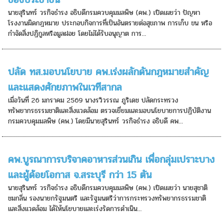
นายสุรินทร์ วรกิจธำรง อธิบดีกรมควบคุมมลพิษ (คพ.) เปิดเผยว่า ปัญหา
โรงงานผิดกฎหมาย ประกอบกิจการที่เป็นอันตรายต่อสุขภาพ การเก็บ ขน หรือ
กำจัดสิ่งปฏิกูลหรือมูลฝอย โดยไม่ได้รับอนุญาต การ...
ปลัด ทส.มอบนโยบาย คพ.เร่งผลักดันกฎหมายสำคัญ
และแสดงศักยภาพในเวทีสากล
เมื่อวันที่ 26 มกราคม 2569 นางรวิวรรณ ภูริเดช ปลัดกระทรวง
ทรัพยากรธรรมชาติและสิ่งแวดล้อม ตรวจเยี่ยมและมอบนโยบายการปฏิบัติงาน
กรมควบคุมมลพิษ (คพ.) โดยมีนายสุรินทร์ วรกิจธำรง อธิบดี คพ...
คพ.บูรณาการบริจาคอาหารส่วนเกิน เพื่อกลุ่มเปราะบาง
และผู้ด้อยโอกาส จ.สระบุรี กว่า 15 ตัน
นายสุรินทร์ วรกิจธำรง อธิบดีกรมควบคุมมลพิษ (คพ.) เปิดเผยว่า นายสุชาติ
ชมกลิ่น รองนายกรัฐมนตรี และรัฐมนตรีว่าการกระทรวงทรัพยากรธรรมชาติ
และสิ่งแวดล้อม ได้ให้นโยบายและเร่งรัดการดำเนิน...