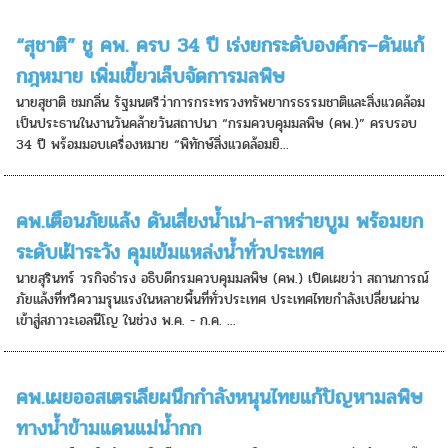
“สุชาติ” ชู คพ. ครบ 34 ปี เร่งยกระดับองค์กร–ดันแก้
กฎหมาย เพิ่มเขี้ยวเล็บจัดการมลพิษ
นายสุชาติ ชมกลิ่น รัฐมนตรีว่าการกระทรวงทรัพยากรธรรมชาติและสิ่งแวดล้อม
เป็นประธานในงานวันคล้ายวันสถาปนา “กรมควบคุมมลพิษ (คพ.)” ครบรอบ
34 ปี พร้อมมอบเครื่องหมาย “พิทักษ์สิ่งแวดล้อมยิ...
คพ.เตือนภัยแล้ง ดันเสี่ยงน้ำเน่า-สาหร่ายบูม พร้อมยก
ระดับเฝ้าระวัง คุมเข้มแหล่งน้ำทั่วประเทศ
นายสุรินทร์ วรกิจธำรง อธิบดีกรมควบคุมมลพิษ (คพ.) เปิดเผยว่า สถานการณ์
ภัยแล้งที่ทวีความรุนแรงในหลายพื้นที่ทั่วประเทศ ประเทศไทยกำลังเปลี่ยนผ่าน
เข้าสู่สภาวะเอลนีโญ ในช่วง พ.ค. - ก.ค. ...
คพ.เผยออสเตรเลียผนึกกำลังหนุนไทยแก้ปัญหามลพิษ
ทางน้ำข้ามแดนแม่น้ำกก