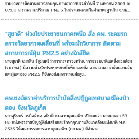
รายงานการติดตามตรวจสอบคุณภาพอากาศประจำวันที่ 7 เมษายน 2569 ณ
07:00 น ภาพรวมปริมาณ PM2.5 ในประเทศพบเกินค่ามาตรฐานใน จ.นน...
“สุชาติ” ห่วงใยประชาชนภาคเหนือ สั่ง คพ. ระดมรถ
ตรวจวัดอากาศเคลื่อนที่ พร้อมนักวิชาการ ติดตาม
สถานการณ์ฝุ่น PM2.5 อย่างใกล้ชิด
นายสุชาติ ชมกลิ่น รัฐมนตรีว่าการกระทรวงทรัพยากรธรรมชาติและสิ่งแวดล้อม
(รมว.ทส.) มีความห่วงใยประชาชนในพื้นที่ภาคเหนือ จากสถานการณ์หมอกควัน
และฝุ่นละออง PM2.5 ที่ยังคงส่งผลกระทบต่อสุข...
คพ.ชงอัตราค่าบริการบำบัดสิ่งปฏิกูลเทศบาลเมืองป่า
ตอง จังหวัดภูเก็ต
นายสุรินทร์ วรกิจธำรง อธิบดีกรมควบคุมมลพิษ เปิดเผยว่า ตามมาตรา 53
(4) แห่งพระราชบัญญัติส่งเสริมและรักษาคุณภาพสิ่งแวดล้อมแห่งชาติ พ.ศ.
2535 ให้คณะกรรมการควบคุมมลพิษ (กก.คพ.) มีอำนาจ...