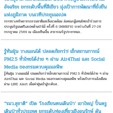
อัจฉริยะ ยกระดับพื้นที่สีเขียว มุ่งเป้าการพัฒนาที่ยั่งยืน
แห่งภูมิภาค บนเวทีประชุมเอเปค
กระทรวงทรัพยากรธรรมชาติและสิ่งแวดล้อม ส่งคณะผู้แทนไทยเข้าร่วมการ
ประชุมรัฐมนตรีเอเปคด้านป่าไม้ ครั้งที่ 6 (MMRF6) ระหว่างวันที่ 27-28
กรกฎาคม 2569 ณ เมืองเซินเจิ้น สาธารณรัฐประชาชนจ...
รู้ทันฝุ่น วางแผนได้ ปลอดภัยกว่า! เช็กสถานการณ์
PM2.5 ทั่วไทยได้ง่าย ๆ ผ่าน Air4Thai และ Social
Media ของกรมควบคุมมลพิษ
รู้ทันฝุ่น วางแผนได้ ปลอดภัยกว่า!เช็กสถานการณ์ PM2.5 ทั่วไทยได้ง่าย ๆ ผ่าน
Air4Thai และ Social Media ของกรมควบคุมมลพิษ พร้อมรับการแจ้งเตือน
ผ่าน LINE Alert เมื่อค่าฝุ่นเข้าสู่ระดับส...
“รมว.สุชาติ” เปิด ‘โรงเรียนฅนเดินป่า’ เขาใหญ่ ปั้นครู
เดินป่าทั่วประเทศ ยกระดับท่องเที่ยวเชิงอนุรักษ์ ดัน