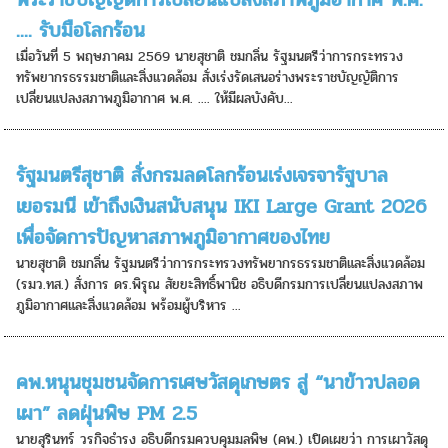
.... รับมือโลกร้อน
เมื่อวันที่ 5 พฤษภาคม 2569 นายสุชาติ ชมกลิ่น รัฐมนตรีว่าการกระทรวง
ทรัพยากรธรรมชาติและสิ่งแวดล้อม สั่งเร่งรัดเสนอร่างพระราชบัญญัติการ
เปลี่ยนแปลงสภาพภูมิอากาศ พ.ศ. .... ให้มีผลบังคับ...
รัฐมนตรีสุชาติ สั่งกรมลดโลกร้อนเร่งเจรจารัฐบาล
เยอรมนี เข้าถึงเงินสนับสนุน IKI Large Grant 2026
เพื่อจัดการปัญหาสภาพภูมิอากาศของไทย
นายสุชาติ ชมกลิ่น รัฐมนตรีว่าการกระทรวงทรัพยากรธรรมชาติและสิ่งแวดล้อม
(รมว.ทส.) สั่งการ ดร.พิรุณ สัยยะสิทธิ์พานิช อธิบดีกรมการเปลี่ยนแปลงสภาพ
ภูมิอากาศและสิ่งแวดล้อม พร้อมผู้บริหาร ...
คพ.หนุนชุมชนจัดการเศษวัสดุเกษตร สู่ “นาข้าวปลอด
เผา” ลดฝุ่นพิษ PM 2.5
นายสุรินทร์ วรกิจธำรง อธิบดีกรมควบคุมมลพิษ (คพ.) เปิดเผยว่า การเผาวัสดุ