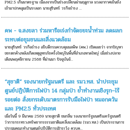
PM2.5 เกินมาตรฐาน เนื่องจากเป็นช่วงเปลี่ยนผ่านฤดูกาล มวลอากาศเย็นยัง
เข้ามาปกคลุมเป็นระลอก นายสุรินทร์ วรกิจธำรง ...
คพ - จ.สงขลา ร่วมหารือเร่งกำจัดขยะน้ำท่วม ลดผลก
ระทบต่อชุมชนและสิ่งแวดล้อม
นายสุรินทร์ วรกิจธำรง อธิบดีกรมควบคุมมลพิษ (คพ.) เปิดเผยว่า จากปัญหา
ขยะตกค้างหลังเกิดเหตุอุทกภัยครั้งใหญ่ในพื้นที่อำเภอหาดใหญ่ เมื่อช่วงปลาย
เดือนพฤศจิกายน 2568 ที่ผ่านมา ปัจจุบันจั...
“สุชาติ” รองนายกรัฐมนตรี และ รมว.ทส. นำประชุม
ศูนย์ปฏิบัติการไฟป่า 14 กลุ่มป่า ย้ำทำงานเชิงรุก–ไร้
รอยต่อ สั่งยกระดับมาตรการรับมือไฟป่า หมอกควัน
และ PM2.5 ทั่วประเทศ
เมื่อวันนี้ 9 มีนาคม 2569 นายสุชาติ ชมกลิ่น รองนายกรัฐมนตรีและรัฐมนตรี
ว่าการกระทรวงทรัพยากรธรรมชาติและสิ่งแวดล้อม (รมว.ทส.) เป็นประธานการ
ประชุมคณะทำงานศูนย์ปฏิบัติการเฝ้าระวัง ควบค...