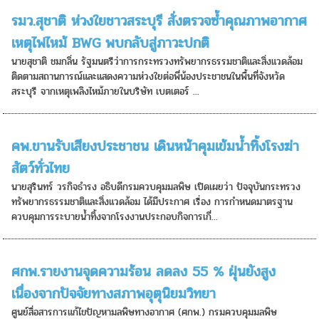
รมว.สุชาติ ห่วงใยชาวสระบุรี สั่งตรวจซ้ำคุณภาพอากาศ
เหตุไฟไหม้ BWG พบกลับสู่ภาวะปกติ
นายสุชาติ ชมกลิ่น รัฐมนตรีว่าการกระทรวงทรัพยากรธรรมชาติและสิ่งแวดล้อม
ติดตามสถานการณ์และแสดงความห่วงใยต่อพี่น้องประชาชนในพื้นที่จังหวัด
สระบุรี จากเหตุเพลิงไหม้ภายในบริษัท เบตเตอร์ ...
คพ.ขานรับเสียงประชาชน เดินหน้าคุมเข้มน้ำทิ้งโรงฆ่า
สัตว์ทั่วไทย
นายสุรินทร์ วรกิจธำรง อธิบดีกรมควบคุมมลพิษ เปิดเผยว่า ปัจจุบันกระทรวง
ทรัพยากรธรรมชาติและสิ่งแวดล้อม ได้มีประกาศ เรื่อง การกำหนดมาตรฐาน
ควบคุมการระบายน้ำทิ้งจากโรงงานประกอบกิจการเกี่...
ศกพ.รายงานจุดความร้อน ลดลง 55 % ฝุ่นยังสูง
เนื่องจากปัจจัยทางสภาพอุตุนิยมวิทยา
ศูนย์สื่อสารการแก้ไขปัญหามลพิษทางอากาศ (ศกพ.) กรมควบคุมมลพิษ