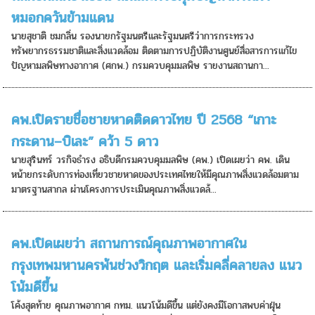
หมอกควันข้ามแดน
นายสุชาติ ชมกลิ่น รองนายกรัฐมนตรีและรัฐมนตรีว่าการกระทรวง
ทรัพยากรธรรมชาติและสิ่งแวดล้อม ติดตามการปฏิบัติงานศูนย์สื่อสารการแก้ไข
ปัญหามลพิษทางอากาศ (ศกพ.) กรมควบคุมมลพิษ รายงานสถานกา...
คพ.เปิดรายชื่อชายหาดติดดาวไทย ปี 2568 “เกาะ
กระดาน–บิเละ” คว้า 5 ดาว
นายสุรินทร์ วรกิจธำรง อธิบดีกรมควบคุมมลพิษ (คพ.) เปิดเผยว่า คพ. เดิน
หน้ายกระดับการท่องเที่ยวชายหาดของประเทศไทยให้มีคุณภาพสิ่งแวดล้อมตาม
มาตรฐานสากล ผ่านโครงการประเมินคุณภาพสิ่งแวดล้...
คพ.เปิดเผยว่า สถานการณ์คุณภาพอากาศใน
กรุงเทพมหานครพ้นช่วงวิกฤต และเริ่มคลี่คลายลง แนว
โน้มดีขึ้น
โค้งสุดท้าย คุณภาพอากาศ กทม. แนวโน้มดีขึ้น แต่ยังคงมีโอกาสพบค่าฝุ่น