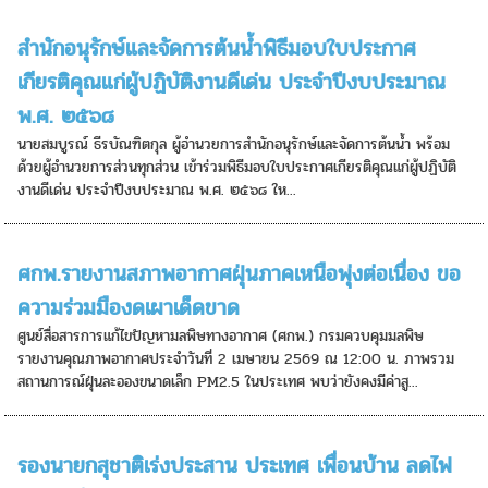
สำนักอนุรักษ์และจัดการต้นน้ำพิธีมอบใบประกาศ
เกียรติคุณแก่ผู้ปฏิบัติงานดีเด่น ประจำปีงบประมาณ
พ.ศ. ๒๕๖๘
นายสมบูรณ์ ธีรบัณฑิตกุล ผู้อำนวยการสำนักอนุรักษ์และจัดการต้นน้ำ พร้อม
ด้วยผู้อำนวยการส่วนทุกส่วน เข้าร่วมพิธีมอบใบประกาศเกียรติคุณแก่ผู้ปฏิบัติ
งานดีเด่น ประจำปีงบประมาณ พ.ศ. ๒๕๖๘ ให...
ศกพ.รายงานสภาพอากาศฝุ่นภาคเหนือพุ่งต่อเนื่อง ขอ
ความร่วมมืองดเผาเด็ดขาด
ศูนย์สื่อสารการแก้ไขปัญหามลพิษทางอากาศ (ศกพ.) กรมควบคุมมลพิษ
รายงานคุณภาพอากาศประจำวันที่ 2 เมษายน 2569 ณ 12:00 น. ภาพรวม
สถานการณ์ฝุ่นละอองขนาดเล็ก PM2.5 ในประเทศ พบว่ายังคงมีค่าสู...
รองนายกสุชาติเร่งประสาน ประเทศ เพื่อนบ้าน ลดไฟ