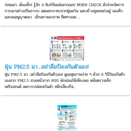
ก่อนเผา…ต้องเช็ก! รู้จัก 4 ฟังก์ชันเด่นจากแอป BURN CHECK ตัวช่วยจัดการ
การเผาอย่างเป็นระบบ ลดผลกระทบจากฝุ่นควัน และสร้างชุมชนน่าอยู่ จองคิว
และขออนุญาตเผา ️ เช็กสภาพอากาศ ทิศทางลม ...
ฝุ่น PM2.5 มา…อย่าลืมป้องกันตัวเอง!
ฝุ่น PM2.5 มา…อย่าลืมป้องกันตัวเอง! ดูแลสุขภาพง่าย ๆ ด้วย 6 วิธีป้องกันตัว
เองจาก PM2.5 สวมหน้ากาก N95 พักผ่อนให้เพียงพอ หมั่นตรวจเช็ก
เครื่องยนต์ ลดการปล่อยควันดำ หลีกเลี่ยงกิจ...