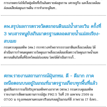
การเกษตรก่อให้เกิดฝุ่นพิษที่เป็นอันตรายต่อสุขภาพ เศรษฐกิจ และสิ่งแวดล้อม
ส่งผลเสียต่อคุณภาพดิน การทำลายจุลินท...
คพ.สรุปผลการตรวจวัดตะกอนดินแม่น้ำสาละวิน ครั้งที่
3 พบสารหนูยังเกินมาตรฐานตลอดสายน้ำแม่สะเรียง-
สบเมย
กรมควบคุมมลพิษ (คพ.) กระทรวงทรัพยากรธรรมชาติและสิ่งแวดล้อม ได้
ดำเนินการกำหนดจุดตรวจวัดคุณภาพสิ่งแวดล้อมเพื่อตรวจวัดคุณภาพน้ำและ
ตะกอนดินในพื้นที่จังหวัดแม่ฮ่องสอน โดยได้ดำเนินการเก็...
ศกพ.รายงานสถานการณ์ฝุ่นกทม. ดี - ดีมาก ภาค
เหนือตอนบนอยู่ในเกณฑ์มาตรฐานเกือบทุกพื้นที่แล้ว
ศูนย์สื่อสารการแก้ไขปัญหามลพิษทางอากาศ (ศกพ.) กรมควบคุมมลพิษ
รายงานการติดตามสถานการณ์ฝุ่น PM2.5 วันที่ 28 เมษายน 2569 ณ
07:00 น กรุงเทพมหานครและปริมณฑลอยู่ในเกณฑ์ดี ภาพรวม 17 จังหว...