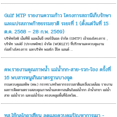
Gulf MTP รายงานความก้าว โครงการสถานีเก็บรักษา
และแปรสภาพก๊าซธรรมชาติ ระยะที่ 1 (ตั้งแต่วันที่ 15
ต.ค. 2568 – 28 ก.พ. 2569)
บริษัทกัลฟ์ เอ็มทีพี แอลเอ็นจี เทอร์มินอล จำกัด (GMTP) เจ้าของโครงการ ,
บริษัท วอเล่ย์ (ประเทศไทย) จำกัด (WORLEY) ที่ปรึกษาและควบคุมงาน
ก่อสร้างโครงการ และบริษัท พอสโก อีโค แอนด์ ...
คพ.รายงานคุณภาพน้ำ แม่น้ำกก-สาย-รวก-โขง ครั้งที่
16 พบสารหนูเกินมาตรฐานบางจุด
กรมควบคุมมลพิษ (คพ.) กระทรวงทรัพยากรธรรมชาติและสิ่งแวดล้อม รายงาน
ผลการติดตามตรวจสอบคุณภาพน้ำและตะกอนดินในแม่น้ำกก ลำน้ำสาขา แม่น้ำ
สาย แม่น้ำรวก และแม่น้ำโขง ครอบคลุมพื้นที่จังหวัดเ...
ทส.ใช้กลไกอาเซียน ลดและควบคุมปัญหาการเผา -