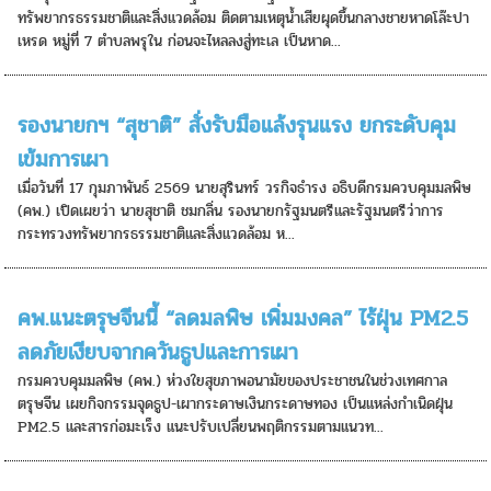
ทรัพยากรธรรมชาติและสิ่งแวดล้อม ติดตามเหตุน้ำเสียผุดขึ้นกลางชายหาดโล๊ะปา
เหรด หมู่ที่ 7 ตำบลพรุใน ก่อนจะไหลลงสู่ทะเล เป็นหาด...
รองนายกฯ “สุชาติ” สั่งรับมือแล้งรุนแรง ยกระดับคุม
เข้มการเผา
เมื่อวันที่ 17 กุมภาพันธ์ 2569 นายสุรินทร์ วรกิจธำรง อธิบดีกรมควบคุมมลพิษ
(คพ.) เปิดเผยว่า นายสุชาติ ชมกลิ่น รองนายกรัฐมนตรีและรัฐมนตรีว่าการ
กระทรวงทรัพยากรธรรมชาติและสิ่งแวดล้อม ห...
คพ.แนะตรุษจีนนี้ “ลดมลพิษ เพิ่มมงคล” ไร้ฝุ่น PM2.5
ลดภัยเงียบจากควันธูปและการเผา
กรมควบคุมมลพิษ (คพ.) ห่วงใยสุขภาพอนามัยของประชาชนในช่วงเทศกาล
ตรุษจีน เผยกิจกรรมจุดธูป-เผากระดาษเงินกระดาษทอง เป็นแหล่งกำเนิดฝุ่น
PM2.5 และสารก่อมะเร็ง แนะปรับเปลี่ยนพฤติกรรมตามแนวท...