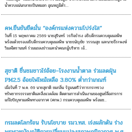
น้ำควบแน่นกลายเป็นหมอก อุณหภูมิต่ำ:...
คพ.ยืนยันยึดมั่น “องค์กรแห่งความโปร่งใส”
วันที่ 15 พฤษภาคม 2569 นายสุรินทร์ วรกิจธำรง อธิบดีกรมควบคุมมลพิษ
พร้อมด้วยรองอธิบดีกรมควบคุมมลพิษ นายธนัญชัย วรรณสุข และนายธีระพงษ์
วิมลจิตรานนท์ ร่วมแถลงข่าวและนำคณะผู้บริหาร เจ้...
สุชาติ ชื่นชมชาวไร่อ้อย–โรงงานน้ำตาล ร่วมลดฝุ่น
PM2.5 อ้อยไฟไหม้เหลือ 3.80% ต่ำกว่าเกณฑ์
เมื่อวันที่ 7 พ.ค. 69 นายสุชาติ ชมกลิ่น รัฐมนตรีว่าการกระทรวง
ทรัพยากรธรรมชาติและสิ่งแวดล้อม ติดตามการดำเนินงานของศูนย์สื่อสารการ
แก้ไขปัญหามลพิษทางอากาศ (ศกพ.) กรมควบคุมมลพิษ พร้อมช...
กรมลดโลกร้อน รับนโยบาย รมว.ทส. เร่งผลักดัน ร่าง
พระราชบัญญัติการเปลี่ยนแปลงสภาพภูมิอากาศ พ.ศ.