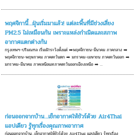
พฤศจิกานี้…ฝุ่นเริ่มมาแล้ว! แต่ละพื้นที่มีช่วงเสี่ยง
PM2.5 ไม่เหมือนกัน เพราะแหล่งกำเนิดและสภาพ
อากาศแตกต่างกัน
กรุงเทพฯ–ปริมณฑล เริ่มเฝ้าระวังตั้งแต่ ➡️พฤศจิกายน–มีนาคม ภาคกลาง ➡️
พฤศจิกายน–พฤษภาคม ภาคตะวันตก ➡️ มกราคม–เมษายน ภาคตะวันออก ➡️
มกราคม–มีนาคม ภาคเหนือและภาคตะวันออกเฉียงเหนือ ➡️ ...
ก่อนออกจากบ้าน…เช็กอากาศให้ชัวร์ด้วย Air4Thai
แอปเดียว รู้ทุกเรื่องคุณภาพอากาศ
ก่อนออกจากบ้าน…เช็กอากาศให้ชัวร์ด้วย Air4Thai แอปเดียว รู้ทุกเรื่อง