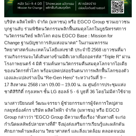
บริษัท ผลิตไฟฟ้า จำกัด (มหาชน) หรือ
EGCO Group
ชวนเยาวชน
บุกฐานลับ ร่วมพิชิตนวัตกรรมพลิกฟื้นสมดุ
ลโลกในบูธนิทรรศการ
“นวัตกรรมวิทย์ พลิกโลก ตอน
EGCO Base : Mission for
Change
ฐานบัญชาการลับแห่งอนาคต” ในงานมหกรรม
วิทยาศาสตร์
และเทคโนโลยีแห่งชาติ ประจำปี
2568
เยาวชนที่มา
ร่วมกิจกรรมจะได้เดิ
นทางข้ามมิติเวลาเพื่อถอดรหัส “
Triple R”
ผ่าน
โรงภาพยนตร์
4
มิติ ร่วมค้นหานวัตกรรมคืนสมดุ
ลโลกจากไอเดีย
ของนวัตกรทั่วโลก พร้อมปลดปล่อยจินตนาการพลิกฟื้
นโลกของตัว
เองและแปลงร่างเป็น “
Re-Gen Hero”
ระหว่างวันที่
9 –
17
สิงหาคม
2568
เวลา
09.00 – 19.00
น. ณ ศูนย์การประชุมแห่ง
ชาติสิริกิติ์
กรุงเทพฯ ชั้น
LG
ฮอลล์
5 - 6
บูธที่
36
โดยไม่มีค่าใช้จ่าย
นางสาวปิยนนท์ วัฒนะจรรยา ผู้ช่วยกรรมการผู้จัดการใหญ่
สาย
กลยุทธ์องค์กร บริษัท ผลิตไฟฟ้า จำกัด (มหาชน) หรือ
EGCO
Group
กล่าวว่า “
EGCO Group
มีความเชื่อเรื่อง “ต้นทางดี จะก่อ
กำเนิดผลลัพธ์ปลายทางที่ดี
” จึงมุ่งส่งเสริมการเรียนรู้
และผลักดัน
ศักยภาพด้านพลังงาน วิทยาศาสตร์ และสิ่งแวดล้อม ตลอดจนบ่ม