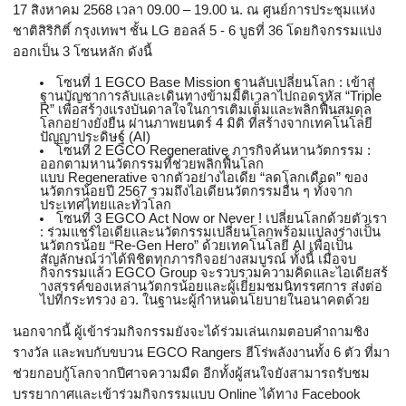
17
สิงหาคม
2568
เวลา
09.00 – 19.00
น. ณ ศูนย์การประชุมแห่ง
ชาติสิริกิติ์
กรุงเทพฯ ชั้น
LG
ฮอลล์
5 - 6
บูธที่
36
โดยกิจกรรมแบ่ง
ออกเป็น
3
โซนหลัก ดังนี้
โซนที่
1 EGCO Base Mission
ฐานลับเปลี่ยนโลก : เข้าสู่
ฐานบัญชาการลับและเดิ
นทางข้ามมิติเวลาไปถอดรหัส “
Triple
R”
เพื่อสร้างแรงบันดาลใจในการเติ
มเต็มและพลิกฟื้นสมดุล
โลกอย่
างยั่งยืน ผ่านภาพยนตร์
4
มิติ ที่สร้างจากเทคโนโลยี
ปัญญาประดิ
ษฐ์ (
AI)
โซนที่
2 EGCO Regenerative
ภารกิจค้นหานวัตกรรม :
ออกตามหานวัตกรรมที่ช่วยพลิกฟื้
นโลก
แบบ
Regenerative
จากตัวอย่างไอเดีย “ลดโลกเดือด” ของ
นวัตกรน้อยปี
2567
รวมถึงไอเดียนวัตกรรมอื่น ๆ ทั้งจาก
ประเทศไทยและทั่วโลก
โซนที่
3 EGCO Act Now or Never !
เปลี่ยนโลกด้วยตัวเรา
: ร่วมแชร์ไอเดียและนวัตกรรมเปลี่
ยนโลกพร้อมแปลงร่างเป็น
นวัตกรน้
อย “
Re-Gen Hero”
ด้วยเทคโนโลยี
AI
เพื่อเป็น
สัญลักษณ์ว่าได้พิชิ
ตทุกภารกิจอย่างสมบูรณ์ ทั้งนี้ เมื่อจบ
กิจกรรมแล้ว
EGCO Group
จะรวบรวมความคิดและไอเดียสร้
างสรรค์ของเหล่านวัตกรน้อยและผู้
เยี่ยมชมนิทรรศการ ส่งต่อ
ไปที่กระทรวง อว. ในฐานะผู้กำหนดนโยบายในอนาคตด้
วย
นอกจากนี้ ผู้เข้าร่วมกิจกรรมยังจะได้ร่
วมเล่นเกมตอบคำถามชิง
รางวัล และพบกับขบวน
EGCO Rangers
ฮีโร่พลังงานทั้ง
6
ตัว ที่มา
ช่วยกอบกู้โลกจากปี
ศาจความมืด อีกทั้งผู้สนใจยังสามารถรั
บชม
บรรยากาศและเข้าร่วมกิ
จกรรมแบบ
Online
ได้ทาง
Facebook