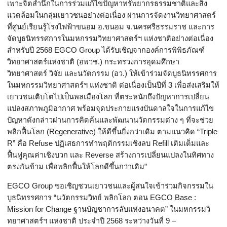
เพาะจิตสำนึกในการร่
วมแก้ไขปัญหาทรัพยากรธรรมชาติ
และสิ่ง
แวดล้อมในกลุ่มเยาวชนอย่
างต่อเนื่อง ผ่านการจัดงานวิทยาศาสตร์
ที่ศู
นย์เรียนรู้โรงไฟฟ้าขนอม อ.ขนอม จ.นครศรีธรรมราช และการ
จัดบูธนิ
ทรรศการในมหกรรมวิทยาศาสตร์ฯ แห่งชาติอย่างต่อเนื่อง
สำหรับปี
2568 EGCO Group
ได้รับเชิญจากองค์การพิพิธภัณฑ์
วิทยาศาสตร์แห่งชาติ (อพวช.) กระทรวงการอุดมศึกษา
วิทยาศาสตร์ วิจัย และนวัตกรรม (อว.) ให้เข้าร่วมจัดบูธนิ
ทรรศการ
ในมหกรรมวิทยาศาสตร์ฯ แห่งชาติ ต่อเนื่องเป็นปีที่
3
เพื่อส่งเสริมให้
เยาวชนเติ
บโตไปเป็นพลเมืองโลก ที่ตระหนักถึงปัญหาการเปลี่
ยน
แปลงสภาพภูมิอากาศ พร้อมจุดประกายแรงบั
นดาลใจในการแก้ไข
ปัญหาดังกล่
าวผ่านการคิดค้นและพัฒนานวั
ตกรรมต่าง ๆ ที่จะช่วย
พลิกฟื้นโลก (
Regenerative)
ให้ดีขึ้นยิ่งกว่าเดิม ตามแนวคิด “
Triple
R”
คือ
Refuse
ปฏิเสธการทำพฤติกรรมเชิงลบ
Refill
เติมเต็มและ
ฟื้นฟูคุณค่าเชิงบวก และ
Reverse
สร้างการเปลี่ยนแปลงในทิ
ศทาง
ตรงกันข้าม เพื่อพลิกฟื้นให้โลกดีขึ้นกว่
าเดิม”
EGCO Group
ขอเชิญชวนเยาวชนและผู้สนใจเข้
าร่วมกิจกรรมใน
บูธนิทรรศการ “นวัตกรรมวิทย์ พลิกโลก ตอน
EGCO Base :
Mission for Change
ฐานบัญชาการลับแห่งอนาคต” ในมหกรรมวิ
ทยาศาสตร์ฯ แห่งชาติ ประจำปี
2568
ระหว่างวันที่
9 –