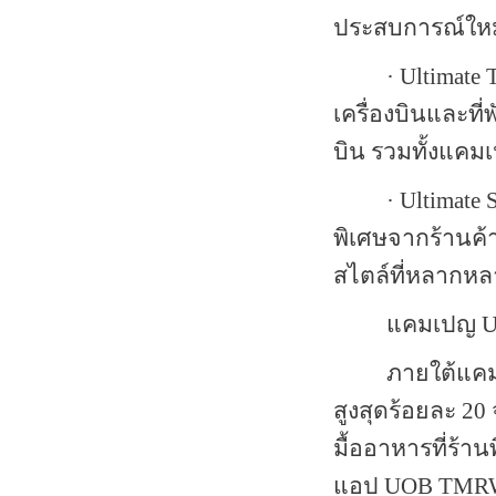
ประสบการณ์ใหม
· Ultimate 
เครื่องบินและที่พ
บิน รวมทั้งแคม
· Ultimate
พิเศษจากร้านค้
สไตล์ที่หลากหล
แคมเปญ
U
ภายใต้แคม
สูงสุดร้อยละ
20
มื้ออาหารที่ร้าน
แอป
UOB TM