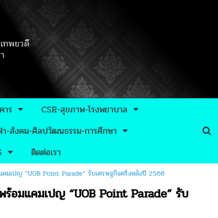
าคาร
CSR-สุขภาพ-โรงพยาบาล
กีฬา-สังคม-ศิลปวัฒนธรรม-การศึกษา
S
ติดต่อเรา
้อมแคมเปญ “UOB Point Parade” รับเศรษฐกิจครึ่งหลังปี 2568
ด้านพร้อมแคมเปญ “UOB Point Parade” รับ