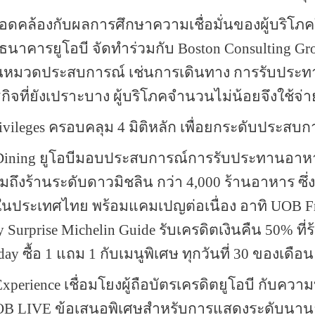
สอดคล้องกับผลการศึกษาความเชื่อมั่นของผู้บริโภ
่ธนาคารยูโอบี จัดทำร่วมกับ
Boston Consulting G
้นในหมวดประสบการณ์ เช่นการเดินทาง การรับประ
จที่ยังเปราะบาง ผู้บริโภคจำนวนไม่น้อยจึงใช้จ่า
ivileges
ครอบคลุม
4
มิติหลัก เพื่อยกระดับประสบก
 Dining
ยูโอบีมอบประสบการณ์การรับประทานอาหารร
มถึงร้านระดับดาวมิชลิน กว่า
4,000
ร้านอาหาร ซึ่
ในประเทศไทย พร้อมแคมเปญต่อเนื่อง อาทิ
UOB Fr
y Surprise Michelin Guide
รับเครดิตเงินคืน
50%
ที่
day
ซื้อ
1
แถม
1
กับเมนูพิเศษ ทุกวันที่
30
ของเดือน
 Experience
เชื่อมโยงผู้ถือบัตรเครดิตยูโอบี กับความ
OB LIVE
ข้อเสนอพิเศษสำหรับการแสดงระดับนานา