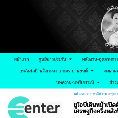
หน้าแรก
ศูนย์ข่าวประกัน
พลังงาน-อุตสาหกร
เทคโนโลยี-นวัตกรรม-เกษตร-ยานยนต์
คมนาคม-
บทความ-บทวิเคราะห์
ข่า
หน้าแรก
>
การเงิน-การลงทุน
ยูโอบีเดินหน้าเป
เศรษฐกิจครึ่งหลั