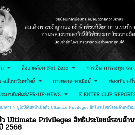
รม
สิ่งแวดล้อม-Net Zero
การเงิน-การลงทุน-ธน
อสังหาริมทรัพย์
การตลาด-พาณิชย์
ท่องเที่ยว-
วประชาสัมพันธ์/PR-UP-NEWS
E ENTER CLIP REPORT
-ธนาคาร
>
ยูโอบีเดินหน้าเปิดตัว Ultimate Privileges สิทธิประโยชน์รอบด้านพร
ิดตัว Ultimate Privileges สิทธิประโยชน์รอบ
งปี 2568