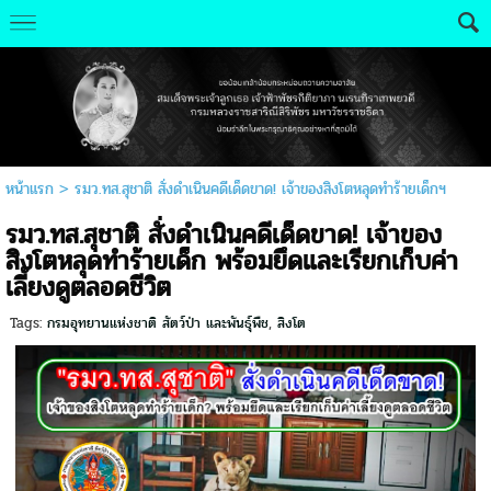
หน้าแรก
>
รมว.ทส.สุชาติ สั่งดำเนินคดีเด็ดขาด! เจ้าของสิงโตหลุดทำร้ายเด็ก​ฯ
รมว.ทส.สุชาติ สั่งดำเนินคดีเด็ดขาด! เจ้าของ
สิงโตหลุดทำร้ายเด็ก​ พร้อมยึดและเรียกเก็บค่า
เลี้ยงดูตลอดชีวิต
Tags:
กรมอุทยานแห่งชาติ สัตว์ป่า และพันธุ์พืช
,
สิงโต