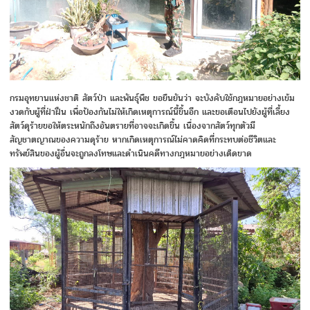
​กรมอุทยานแห่งชาติ​ สัตว์ป่า​ และพันธุ์พืช​ ขอยืนยันว่า จะบังคับใช้กฎหมายอย่างเข้ม
งวดกับผู้ที่ฝ่าฝืน เพื่อป้องกันไม่ให้เกิดเหตุการณ์นี้ขึ้นอีก และขอเตือนไปยังผู้ที่เลี้ยง
สัตว์ดุร้ายขอให้ตระหนักถึงอันตรายที่อาจจะเกิดขึ้น​ เนื่องจากสัตว์ทุกตัวมี
สัญชาตญาณของความดุร้าย​ หากเกิดเหตุการณ์ไม่คาดคิดที่กระทบต่อชีวิตและ
ทรัพย์สินของผู้อื่นจะถูกลงโทษและดำเนินคดีทางกฎหมายอย่างเด็ดขาด