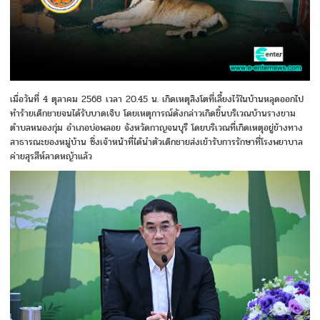
เมื่อวันที่ 4 ตุลาคม 2568 เวลา 20.45 น.​ เกิดเหตุสิงโตที่เลี้ยงไว้ในบ้านหลุดออกไป
ทำร้ายเด็กชายจนได้รับบาดเจ็บ โดยเหตุการณ์ดังกล่าวเกิดขึ้นบริเวณบ้านรางขาม
ตำบลหนองกุ่ม อำเภอบ่อพลอย จังหวัดกาญจนบุรี​ โดยบริเวณที่เกิดเหตุอยู่ข้างทาง
สาธารณะของหมู่บ้าน​ ซึ่งเจ้าหน้าที่ได้นำตัวเด็กชายส่งเข้ารับการรักษาที่โรงพยาบาล
ค่ายสุรสีห์ลาดหญ้าแล้ว