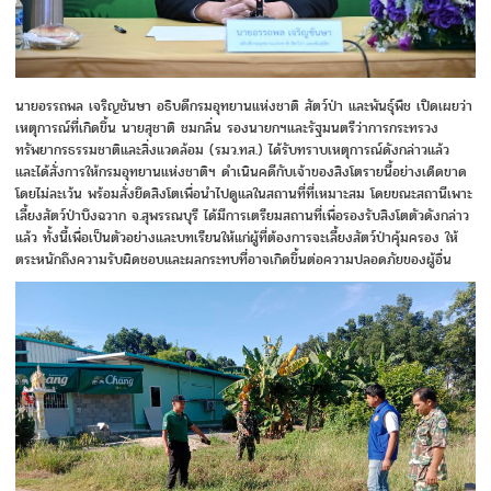
นายอรรถพล​ เจริญชันษา​ อธิบดีกรมอุทยานแห่งชาติ​ สัตว์ป่า​ และพันธุ์พืช​ เปิดเผยว่า​
เหตุการณ์ที่เกิดขึ้น​ นายสุชาติ​ ชมกลิ่น​ รองนายกฯและรัฐมนตรีว่าการกระทรวง
ทรัพยากรธรรมชาติและสิ่งแวดล้อม (รมว.ทส.) ได้รับทราบเหตุการณ์ดังกล่าวแล้ว
และได้สั่งการให้กรมอุทยานแห่งชาติฯ​ ดำเนินคดีกับเจ้าของสิงโตรายนี้อย่างเด็ดขาด
โดยไม่ละเว้น พร้อมสั่งยึดสิงโตเพื่อนำไปดูแลในสถานที่ที่เหมาะสม​ โดยขณะสถานีเพาะ
เลี้ยงสัตว์ป่าบึงฉวาก​ จ.สุพรรณบุรี​ ได้มีการเตรียมสถานที่เพื่อรองรับสิงโตตัวดังกล่าว
แล้ว ทั้งนี้เพื่อเป็นตัวอย่างและบทเรียนให้แก่ผู้ที่ต้องการจะเลี้ยงสัตว์ป่าคุ้มครอง ให้
ตระหนักถึงความรับผิดชอบและผลกระทบที่อาจเกิดขึ้นต่อความปลอดภัยของผู้อื่น