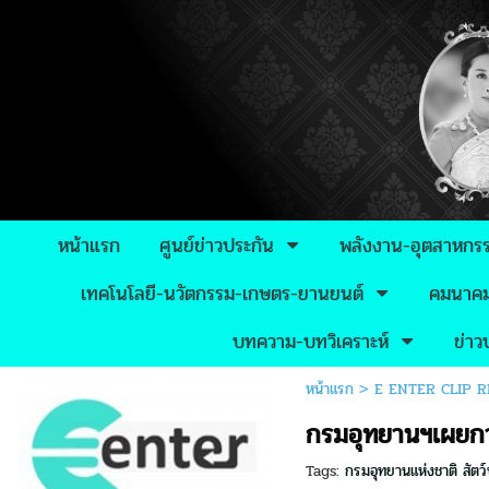
หน้าแรก
ศูนย์ข่าวประกัน
พลังงาน-อุตสาหกร
เทคโนโลยี-นวัตกรรม-เกษตร-ยานยนต์
คมนาคม-
บทความ-บทวิเคราะห์
ข่า
หน้าแรก
>
E ENTER CLIP 
กรมอุทยานฯเผยกา
Tags:
กรมอุทยานแห่งชาติ สัตว์ป