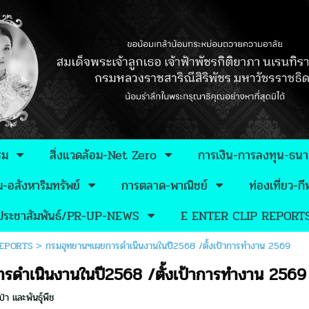
รม
สิ่งแวดล้อม-Net Zero
การเงิน-การลงทุน-ธน
อสังหาริมทรัพย์
การตลาด-พาณิชย์
ท่องเที่ยว-
วประชาสัมพันธ์/PR-UP-NEWS
E ENTER CLIP REPORT
REPORTS
>
กรมอุทยานฯเผยการดำเนินงานในปี2568 /ตั้งเป้าการทำงาน 2569
รดำเนินงานในปี2568 /ตั้งเป้าการทำงาน 2569
่า และพันธุ์พืช