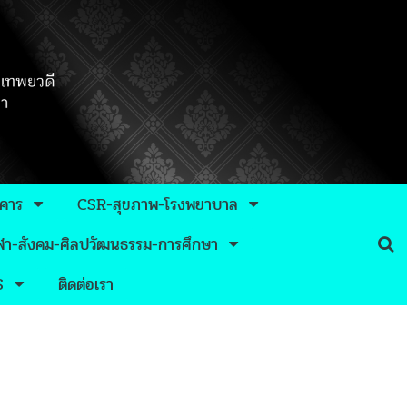
าคาร
CSR-สุขภาพ-โรงพยาบาล
กีฬา-สังคม-ศิลปวัฒนธรรม-การศึกษา
S
ติดต่อเรา