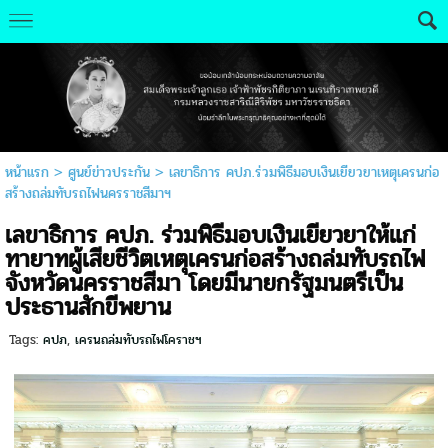
หน้าแรก
>
ศูนย์ข่าวประกัน
>
เลขาธิการ คปภ.ร่วมพิธีมอบเงินเยียวยาเหตุเครนก่อ
สร้างถล่มทับรถไฟนครราชสีมาฯ
เลขาธิการ คปภ. ร่วมพิธีมอบเงินเยียวยาให้แก่
ทายาทผู้เสียชีวิตเหตุเครนก่อสร้างถล่มทับรถไฟ
จังหวัดนครราชสีมา โดยมีนายกรัฐมนตรีเป็น
ประธานสักขีพยาน
Tags:
คปภ
,
เครนถล่มทับรถไฟโคราชฯ