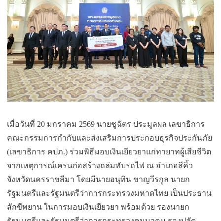
เมื่อวันที่ 20 มกราคม 2569 นายชูฉัตร ประมูลผล เลขาธิการ
คณะกรรมการกำกับและส่
งเสริมการประกอบธุรกิจประกันภัย
(เลขาธิการ คปภ.) ร่วมพิธีมอบเงินเยียวยาแก่
ทายาทผู้เสียชีวิต
จากเหตุการณ์
เครนก่อสร้างถล่มทับรถไฟ ณ อำเภอสีคิ้ว
จังหวัดนครราชสีมา โดยมีนายอนุทิน ชาญวีรกูล นายก
รัฐมนตรีและรัฐมนตรีว่
าการกระทรวงมหาดไทย เป็นประธาน
สักขีพยาน ในการมอบเงินเยียวยา พร้อมด้วย รองนายก
รัฐมนตรีและรัฐมนตรีว่
าการกระทรวงคมนาคม รองปลัด