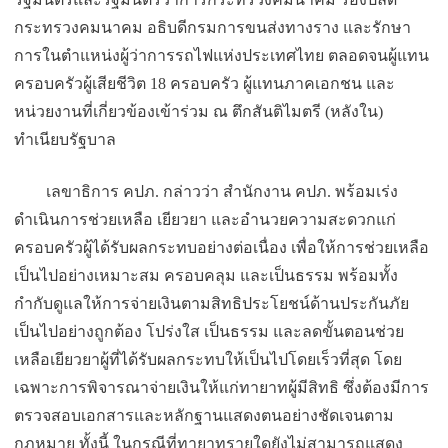
กระทรวงคมนาคม อธิบดีกรมการขนส่งทางราง และรักษา
การในตำแหน่งผู้ว่
าการรถไฟแห่งประเทศไทย ตลอดจนผู้แทน
ครอบครัวผู้เสียชี
วิต 18 ครอบครัว ผู้แทนภาคเอกชน และ
หน่วยงานที่เกี่ยวข้องเข้าร่
วม ณ ตึกสันติไมตรี (หลังใน)
ทำเนียบรัฐบาล
เลขาธิการ คปภ. กล่าวว่า สำนักงาน คปภ. พร้อมเร่ง
ดำเนินการช่วยเหลือ เยียวยา และอำนวยความสะดวกแก่
ครอบครัวผู้
ได้รับผลกระทบอย่างต่อเนื่อง เพื่อให้การช่วยเหลือ
เป็นไปอย่
างเหมาะสม ครอบคลุม และเป็นธรรม พร้อมทั้ง
กำกับดูแลให้การจ่
ายเงินตามสิทธิประโยชน์ด้
านประกันภัย
เป็นไปอย่างถูกต้อง โปร่งใส เป็นธรรม และลดขั้นตอนช่วย
เหลือเยียวยาผู้
ที่ได้รับผลกระทบให้เป็
นไปโดยเร็วที่สุด โดย
เฉพาะการพิจารณาจ่ายเงินให้
แก่ทายาทผู้มีสิทธิ ซึ่งต้องมี
การ
ตรวจสอบเอกสารและหลั
กฐานแสดงตนอย่างชัดเจนตาม
กฎหมาย ทั้งนี้ ในกรณีที่ทายาทรายใดยังไม่
สามารถแสดง