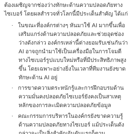
ต้องเผชิญจากช่องว่างทักษะด้านความปลอดภัยทาง
ไซเบอร์ โดยผลสำรวจทั่วโลกนี้มีประเด็นสำคัญ ได้แก่
·
ในขณะที่องค์กรต่างๆ หันมาใช้
AI
มากขึ้นเพื่อ
เสริม
แกร่ง
ด้านความปลอดภัยและ
ช่วยอุดช่อง
ว่างดังกล่าว องค์กรเหล่านี้ต่าง
ยอมรับ
เช่นกัน
ว่า
AI
อาจถูกนำมาใช้เป็นเครื่องมือในการโจมตี
ทางไซเบอร์รูปแบบใหม่หรือที่มีประสิทธิภาพสูง
ขึ้น
โดยเฉพาะอย่างยิ่ง
ในเวลาที่ทีมงานยังขาด
ทักษะด้าน
AI
อยู่
·
การขาดความตระหนักรู้และการฝึกอบรมด้าน
ความมั่นคงปลอดภัยไซเบอร์ยังคงเป็นสาเหตุ
หลักของการละเมิดความปลอดภัยข้อมูล
·
คณะกรรมการบริหารในองค์กรยังขาดความรู้
ด้านความปลอดภัยทางไซเบอร์ แม้ประเด็นดัง
กล่าว
จะเป็นสิ่งสำคัญอันดับแรก
ก็ตาม