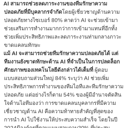
AI
สามารถช่วยลดภาระงานของทีมรักษาความ
ปลอดภัยที่มีบุคลากรจำกัด
โดยผู้เชี่ยวชาญด้านความ
ปลอดภัยทางไซเบอร์
80%
คาดว่า
AI
จะช่วยเข้ามา
ช่วยเสริมการทำงานมากกว่าการเข้ามาแทนที่
อีกทั้ง
ช่วยเพิ่มประสิทธิภาพและลดภาระงานท่ามกลางภาวะ
ขาดแคลนทักษะ
แม้
AI
จะสามารถช่วยทีมรักษาความปลอดภัยได้ แต่
ทีมงานยังขาดทักษะด้าน
AI
ที่จำเป็นในการปลดล็อก
ศักยภาพของเทคโนโลยีดังกล่าวได้เต็มที่
ผู้ตอบ
แบบสอบถามส่วนใหญ่
84%
ระบุว่า
AI
ช่วยเพิ่ม
ประสิทธิภาพการทำงานของทีมไอทีและทีมรักษาความ
ปลอดภัย แต่อย่างไรก็ตาม
54
%
ของผู้มีอำนาจตัดสิน
ใจด้านไอทีมองว่า การขาดแคลนบุคลากรที่มีความ
เชี่ยวชาญด้าน
AI
คือความท้าทายสำคัญที่สุดของ
การนำ
AI
ไปใช้งานให้ประสบความสำเร็จ โดยในปี
2024
มีองค์กรที่ตอบแบบสอบถาม
30
%
ที่ประสบ