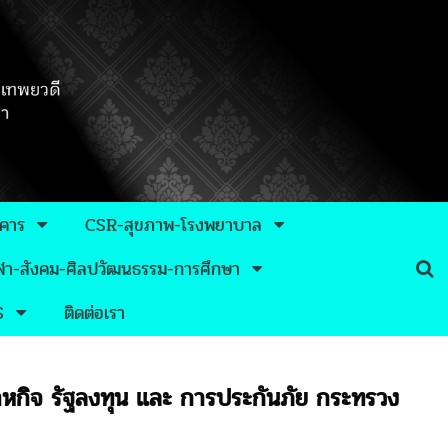
าคาร
CSR-สุขภาพ-โรงพยาบาล
กีฬา-สังคม-ศิลปวัฒนธรรม-การศึกษา
S
ติดต่อเรา
าหกิจ รัฐลงทุน และ การประกันภัย กระทรวง