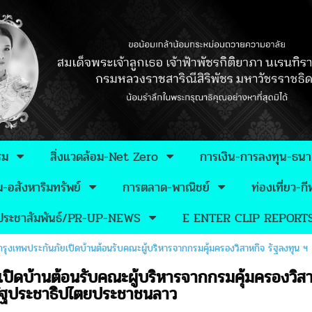
รม
สิ่งแวดล้อม-Net Zero
การเงิน-การลงทุน-ธน
อสังหาริมทรัพย์
การตลาด-พาณิชย์
ท่องเที่ยว-
วประชาสัมพันธ์/PR-UP-NEWS
E ENTER CLIP REPORT
กรุงเทพประกันภัยเปิดบ้านต้อนรับคณะผู้บริหารจากกรมคุ้มครองวิสาหกิจ รัฐลงทุน ฯ
เปิดบ้านต้อนรับคณะผู้บริหารจากกรมคุ้มครองวิส
ัฐประชาธิปไตยประชาชนลาว