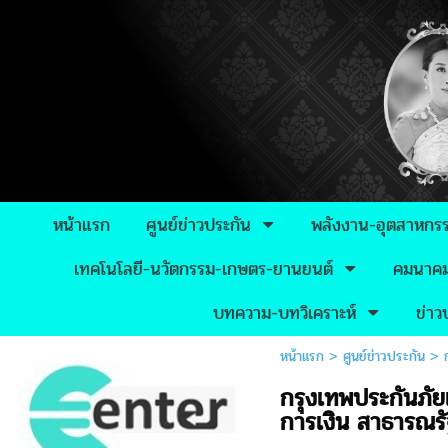
หน้าแรก
ศูนย์ข่าวประกัน
พลังงาน-อุตสาหกร
เทคโนโลยี-นวัตกรรม-เกษตร-ยานยนต์
คมนาคม-
บทความ-บทวิเคราะห์
ข่า
หน้าแรก
>
ศูนย์ข่าวประกัน
>
กรุงเทพประกันภัย
การเงิน สาธารณร