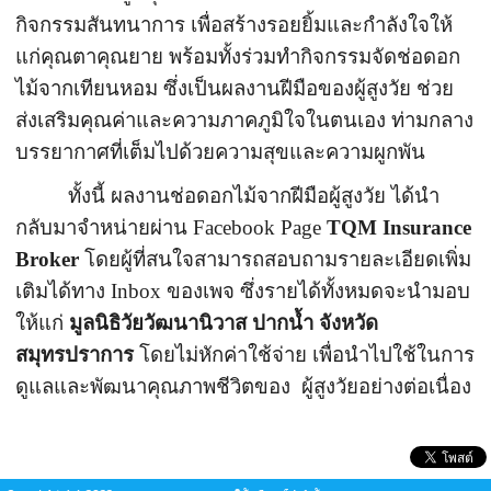
กิจกรรมสันทนาการ เพื่อสร้างรอยยิ้มและกำลังใจให้
แก่คุณตาคุณยาย พร้อมทั้งร่วมทำกิจกรรมจัดช่
อดอก
ไม้จากเทียนหอม ซึ่งเป็นผลงานฝีมือของผู้สูงวัย ช่วย
ส่งเสริมคุณค่าและความภาคภู
มิใจในตนเอง ท่ามกลาง
บรรยากาศที่เต็มไปด้
วยความสุขและความผูกพัน
ทั้งนี้ ผลงานช่อดอกไม้จากฝีมือผู้สูงวั
ย ได้นำ
กลับมาจำหน่ายผ่าน
Facebook Page
TQM Insurance
Broker
โดยผู้ที่
สนใจสามารถสอบถามรายละเอียดเพิ่
ม
เติมได้ทาง
Inbox
ของเพจ ซึ่งรายได้ทั้งหมดจะนำมอบ
ให้แก่
มูลนิธิวัยวัฒนานิวาส ปากน้ำ จังหวัด
สมุทรปราการ
โดยไม่หักค่าใช้จ่าย เพื่อนำไปใช้ในการ
ดูแลและพั
ฒนาคุณภาพชีวิตของ
ผู้สูงวัยอย่างต่อเนื่อง