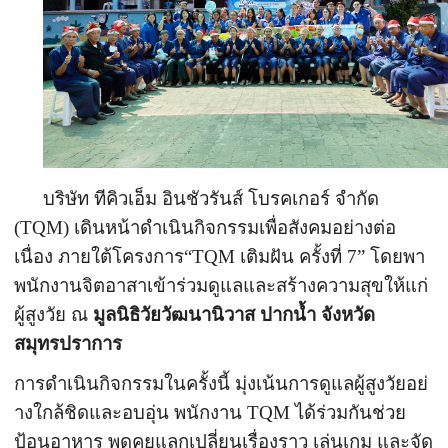
บริษัท ทีคิวเอ็ม อินชัวรันส์ โบรคเกอร์ จำกัด
(
TQM)
เดินหน้าดำเนินกิจกรรมเพื่อสั
งคมอย่างต่อ
เนื่อง ภายใต้โครงการ“
TQM
เติมฝัน ครั้งที่
7”
โดยพา
พนักงานจิตอาสาเข้าร่วมดู
แลและสร้างความสุขให้แก่
ผู้สู
งวัย ณ
มูลนิธิวัยวัฒนานิวาส ปากน้ำ จังหวัด
สมุทรปราการ
การดำเนินกิจกรรมในครั้งนี้ มุ่งเน้นการดูแลผู้สูงวัยอย่
างใกล้ชิดและอบอุ่น พนักงาน
TQM
ได้ร่วมกันช่วย
ป้อนอาหาร พูดคุยแลกเปลี่ยนเรื่องราว เล่นเกม และจัด