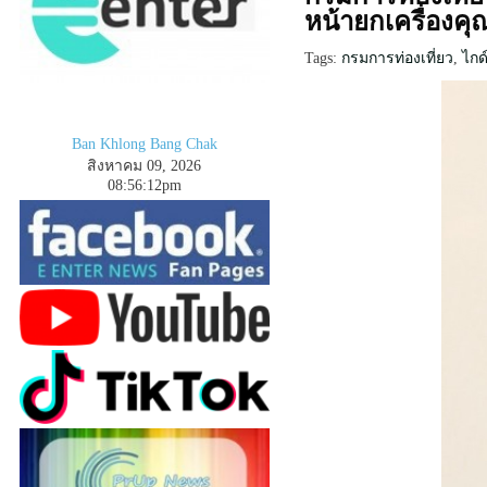
หน้ายกเครื่องคุ
Tags:
กรมการท่องเที่ยว
,
ไกด
Ban Khlong Bang Chak
สิงหาคม 09, 2026
08
:
5
6
:
14
pm