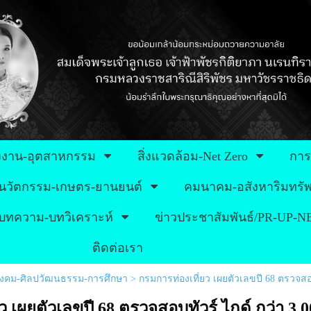
งงาน-อุตสาหกรรม
สิ่งแวดล้อม-Net Zero
การ
นวัตกรรม-เกษตร-ยานยนต์
คมนาคม-อสังหาริมทรัพ
บทความ-บทวิเคราะห์
ข่าวประชาสัมพันธ์/PR-UP-
ติดต่อเรา
-สังคม-ศิลปวัฒนธรรม-การศึกษา
>
กรมการท่องเที่ยว เผยตัวเลขปี 68 ตรวจสอบ
 เผยตัวเลขปี 68 ตรวจสอบทัวร์ ไกด์ กว่า 3,00