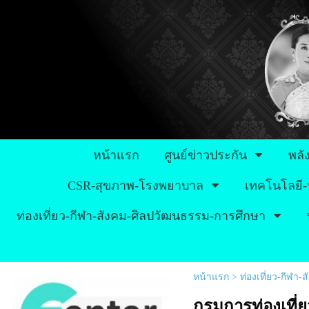
หน้าแรก
ศูนย์ข่าวประกัน
พลั
CSR-สุขภาพ-โรงพยาบาล
เทคโนโลยี-
ท่องเที่ยว-กีฬา-สังคม-ศิลปวัฒนธรรม-การศึกษา
หน้าแรก
>
ท่องเที่ยว-กีฬา
กรมการท่องเที่ยว