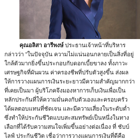
คุณอลิสา อารีพงษ์
ประธานเจ้าหน้าที่บริหาร
กล่าวว่า “ในปัจจุบัน ความไม่แน่นอนกลายเป็นสิ่งที่
อยู่
ใกล้ตัวมากยิ่งขึ้นประกอบกั
บดอกเบี้ยขาลง ทั้งภาวะ
เศรษฐกิจที่ผันผวน ค่าครองชีพที่ปรับตัวสูงขึ้น ส่งผล
ให้การวางแผนการเงิ
นระยะยาวมีความสำคัญมากกว่า
ที่
เคยเป็นมา ผู้บริโภคจึงมองหาการเก็บเงิ
นเพื่อเป็น
หลักประกันที่ให้
ความมั่นคงกับตัวเองและครอบครัว
ได้ผลตอบแทนที่ชัดเจน และมีความเสี่ยงในระดับต่ำ
ซึ่งทำให้ประกันชีวิตแบบสะสมทรั
พย์เป็นหนึ่งในทาง
เลือกที่ได้รั
บความสนใจเพิ่มขึ้นอย่างต่อเนื่
อง ที่ ชับบ์
ไลฟ์ ประกันชีวิต เชื่อว่าการวางแผนการเงินที่ดี
คือ