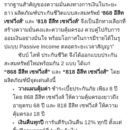
รากฐานสำคัญของความมั่
นคงทางการเงินในระยะ
ยาว ผลิตภัณฑ์ประกันชีวิตแบบสะสมทรั
พย์
‘
868
อีลีท
เซฟวิ่งส์’
และ
‘
818
อีลีท เซฟวิ่งส์’
จึงเป็นอีกทางเลือกที่
สร้
างความมั่นคงและความคุ้มครอง ควบคู่ไปกับการ
ออมเงินอย่างมั่
นใจ พร้อมโอกาสในการมีรายได้ในรู
ปแบบ
Passive Income
ตลอดระยะเวลาสัญญา”
ชับบ์ ไลฟ์ ประกันชีวิต จึงได้ออกแบบประกัน
สะสมทรัพย์
ใหม่พร้อมกัน 2 แบบ ได้แก่
“
868
อีลีท เซฟวิ่งส์
”
และ
“
818
อีลีท เซฟวิ่งส์
”
โดย
ผลิตภัณฑ์มีจุดเด่นดังนี้
วางแผนคุ้มค่า
ชำระเบี้ยประกันภัย เพียง
8
ปี
โดย 868 อีลีท เซฟวิ่งส์ ให้ความคุ้มครองยาวถึง
อายุครบ 68 ปี และ 818 อีลีท เซฟวิ่งส์ ให้ความ
คุ้มครอง 18 ปี
เงินคืนทุกปี
การันตีรับเงินคืน
12%
ทุกปี ตั้งแต่