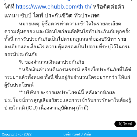
ได้ที่
https://www.chubb.com/th-th/
หรือติดต่อตัว
แทนฯ ชับบ์ ไลฟ์ ประกันชีวิต ทั่วประเทศ
หมายเหตุ:
ผู้ซื้อควรทำความเข้
าใจในรายละเอียด
ความคุ้มครอง และเงื่อนไขก่อนตัดสินใจทำประกั
นภัยทุกครั้ง
ทั้งนี้ การรับประกันภัยเป็
นไปตามกฎเกณฑ์ของบริษัทฯ ราย
ละเอียดและเงื่อนไขความคุ้
มครองเป็นไปตามที่ระบุไว้
ในกรม
ธรรม์ประกันภัย
%
ของจำนวนเงินเอาประกันภัย
*
หรือเงินค่าเวนคืนกรมธรรม์ หรือเบี้ยประกันภัยที่ได้ชํ
าระมาแล้วทั้งหมด ทั้งนี้ ขึ้นอยู่กับจํานวนใดจะมากกว่า ให้แก่
ผู้รับประโยชน์
**
บริษัทฯ จะจ่ายผลประโยชน์นี้ หลังจากหักผล
ประโยชน์การสูญเสี
ยอวัยวะและการเข้ารับการรั
กษาในห้องผู้
ป่วยวิกฤติ (
ICU)
เนื่องจากอุบัติเหตุ (ถ้ามี)
Copyright (c) 2022
บริษัท ไซคอร์ป จำกัด