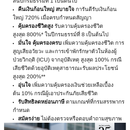
สิ้นปีกรมธรรม์ที่
1
เป็นต้นไป
คืนเงินก้อนใหญ่ สบายใจ
การันตีรับเงินก้อน
ใหญ่
720%
เมื่อครบกําหนดสัญญา
คุ้มครองชีวิตสูง
รับความคุ้มครองชีวิต
สูงสุด
800%*
ในปีกรมธรรม์ที่
8
เป็นต้นไป
มั่นใจ คุ้มครองครบ
เพิ่มความคุ้มครองชีวิต การ
สูญเสียอวัยวะ และการเข้าพักรักษาตัวในห้องผู้
ป่วยวิกฤติ
(ICU)
จากอุบัติเหตุ
สูงสุด
100%
กรณี
เสียชีวิตด้วยอุบัติเหตุ
สาธารณะรับผลประโยชน์
สูงสุด
200%**
อุ่นใจ
เพิ่มความคุ้มครองเงินช่วยเหลื
อเบื้อง
ต้น
10%
กรณีผู้เอาประกันภัยเสียชี
วิต
รับสิทธิลดหย่อนภาษี
ตามเกณฑ์ที่กรมสรรพากร
กำหนด
สมัครง่าย
ไม่ต้องตรวจหรือตอบคำถามสุขภาพ