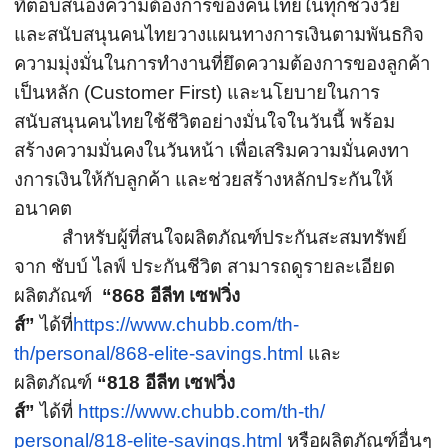
ที่ตอบสนองความต้
องการของคนไทยในทุกช่วงวัย
และสนับสนุ
นคนไทยวางแผนทางการเงินตามพั
นธกิจ
ความมุ่งมั่นในการทำงานที่ยึ
ดความต้องการของลูกค้า
เป็นหลัก (
Customer First
) และนโยบายในการ
สนับสนุนคนไทยใช้
ชีวิตอย่างมั่นใจในวันนี้ พร้อม
สร้างความมั่นคงในวันหน้า เพื่อเสริมความมั่นคงทา
งการเงิ
นให้กับลูกค้า และช่วยสร้างหลักประกันให้
อนาคต
สำหรับผู้ที่สนใจผลิตภัณฑ์ประกั
นสะสมทรัพย์
จาก ชับบ์ ไลฟ์ ประกันชีวิต สามารถดูรายละเอียด
ผลิตภัณฑ์
“
868
อีลีท เซฟวิ่ง
ส์
”
ได้ที่
https://www.chubb.com/
th-
th/personal/868-elite-
savings.html
และ
ผลิตภัณฑ์
“
818
อีลีท เซฟวิ่ง
ส์
”
ได้ที่
https://www.chubb.com/th-th/
personal/818-elite-savings.
html
หรือผลิตภัณฑ์อื่นๆ