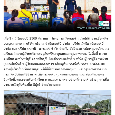
เมื่อเร็วๆนี้ ในรอบปี 2568 ที่ผ่านมา โครงการผลิตและจำหน่ายไฟฟ้าจากเชื้อเพลิง
ขยะอุตสาหกรรม บริษัท กรีน แคร์ เอ็นเนอร์ยี่ จำกัด บริษัท มีพรีม เอ็นเนอร์ยี่
จำกัด และ บริษัท พราวฟ้า พาวเวอร์ จำกัด ร่วมกัน จัดโครงการพัฒฯชุมชนโดย ส่ง
เสริมองค์ความรู้ด้านนวัตกรรมจุลินทรีย์แก่ชุมชนและกลุ่มเกษตรกร ในพื้นที่ ต.ลาด
ตะเคียน อ.กบินทร์บุรี จ.ปราจีนบุรี โดยมีนายประสิทธิ์ หงษ์นิล ผู้ช่วยผู้จัดการฝ่าย
ชุมชนสัมพันธ์ ฯ ผู้รับผิดชอบโครงการฯ ได้เชิญวิทยากรนักวิชาการ มาจัดอบรม
ความรู้เกี่ยวกับนวัตกรรมจุลินทรีย์ที่มีประสิทธิภาพแก่ชุมชน และกลุ่มเกษตรกร เช่น
การผลิตปุ๋ยอินทรีย์ชีวภาพ เพื่อการลดต้นทุนทางการเกษตร และ ส่งเสริมเกษตร
อินทรีย์พึ่งตนเองระดับครัวเรือน ตามแนวทางลดรายจ่ายเพิ่มรายได้ สร้างมูลค่าเพิ่ม
จากเศษวัสดุในท้องถิ่น มีผู้เข้าร่วมจำนวนมาก