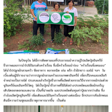
ในปัจจุบัน ได้มีการติดตามผลที่ประชาชนนำความรู้ไปผลิตปุ๋ยอินทรีย์
ชีวภาพและการนำไปใช้ในระดับครัวเรือน ซึ่งมีครัวเรือนนำร่อง “ครัวเรือนพึ่งตนเอง”
ได้นำไปปลูกผักสวนครัว พืชอาหาร หลายชนิด เช่น พริก ถัวฝักยาว ผลไม้ ฯลฯ ใน
เบื้องต้นผู้ใช้รายงานว่าการปลูกผักสวนครัวแบบเกษตรอินทรีย์ เพื่อบริโภคและเหลือก็
จำหน่ายเป็นรายได้ ประสบผลสำเร็จปุ๋ยชีวภาพที่ผลิตด้วยกรรมวิธีจากการหมักบ่มด้วย
จุลินทรีย์และอินทรีย์วัตถุ ได้เป็นปุ๋ยน้ำชีวภาพที่ใช้ได้อย่างประหยัดและพืชผักเจริญ
เติบโตออกดอกผลงดงาม เป็นที่น่าพอใจ และประหยัดต้นทุนค่าปุ๋ยมากกว่าเดิม ซึ่ง
กำลังผลิตปุ๋ยจุลินทรีย์ เพิ่มเติมและใช้ในครัวเรือนอย่างต่อเนื่อง อีกประการคือลักษณะ
ดินมีความร่วนซุยและมีธาตุอาหารมากขึ้น เป็นต้น