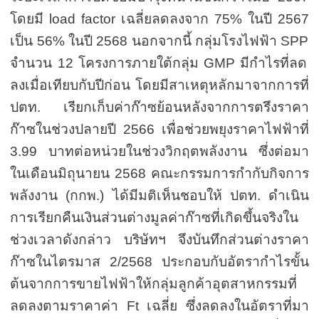
โดยมี
load factor
เฉลี่ยลดลงจาก
7
5
%
ในปี
2567
เป็น
56%
ในปี
2568
นอกจากนี้ กลุ่มโรงไฟฟ้า
SPP
จำนวน
12
โครงการภายใต้กลุ่ม
GMP
มีกำไรที่ลด
ลงเมื่อเทียบกับปีก่อน โดยมีสาเหตุหลักมาจากการที่
ปตท. เรียกเก็บค่าก๊าซย้อนหลังจากการตรึงราคา
ก๊าซในช่วงปลายปี
2566
เพื่อช่วยพยุงราคาไฟฟ้าที่
3.99
บาทต่อหน่วยในช่วงวิกฤตพลังงาน ซึ่งต่อมา
ในเดือนมิถุนายน
2568
คณะกรรมการกำกับกิจการ
พลังงาน (กกพ.) ได้มีมติเห็นชอบให้ ปตท. ดำเนิน
การเรียกคืนเงินส่วนต่างมูลค่าก๊าซที่เกิดขึ้นจริงใน
ช่วงเวลาดังกล่าว บริษัทฯ จึงบันทึกส่วนต่างราคา
ก๊าซในไตรมาส
2/2568
ประกอบกับอัตรากำไรขั้น
ต้นจากการขายไฟฟ้าให้กลุ่มลูกค้าอุตสาหกรรมที่
ลดลงตามราคาค่า
Ft
เฉลี่ย ซึ่งลดลงในอัตราที่มา