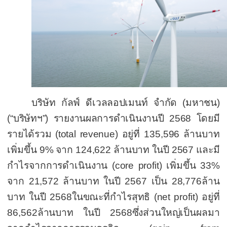
บริษัท กัลฟ์ ดีเวลลอปเมนท์ จำกัด (มหาชน
)
(“
บริษัทฯ
”)
รายงานผลการดำเนินงาน
ปี
2568
โดยมี
รายได้รวม
(total revenue)
อยู่ที่
135,596
ล้านบาท
เพิ่มขึ้น 9
%
จาก
124,622
ล้านบาท
ใน
ปี
256
7
และมี
กำไรจากการดำเนินงาน
(core profit)
เพิ่มขึ้น
3
3
%
จาก
21,572
ล้านบาท ใน
ปี
256
7
เป็น
28,776
ล้าน
บาท
ใน
ปี
2568
ในขณะที่
กำไรสุทธิ (
net profit)
อยู่ที่
86,562
ล้านบาท
ใน
ปี
2568
ซึ่งส่วนใหญ่เป็นผลมา