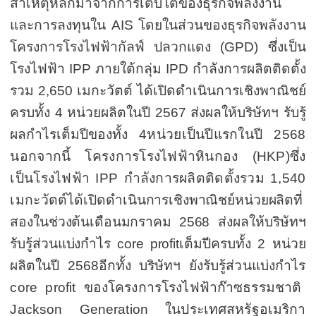
สาเหตุหลักมาจาก
การเติบโต
ของธุรกิจพลังงาน
และการลงทุนใน
AIS
โดยในส่วนของธุรกิจพลังงาน
โครงการ
โรงไฟฟ้ากัลฟ์ ปลวกแดง (
GPD)
ซึ่งเป็น
โรงไฟฟ้า
IPP
ภายใต้กลุ่ม
IPD
กำลังการผลิตติดตั้ง
รวม
2,650
เมกะวัตต์ ได้เปิดดำเนินการเชิงพาณิชย์
ครบทั้ง
4
หน่วยผลิตในปี
2567
ส่งผลให้
บริษัทฯ รับรู้
ผลกำไร
เต็มปีของทั้ง
4
หน่วยเป็นปีแรกในปี
2568
นอกจากนี้
โครงการโรงไฟฟ้าหินกอง
(HKP)
ซึ่ง
เป็นโรงไฟฟ้า
IPP
กำลังการผลิตติดตั้งรวม
1,540
เมกะวัตต์
ได้
เปิด
ดำเนินการเชิงพาณิชย์
หน่วยผลิตที่
สองในช่วงต้นเดือนมกราคม
2568
ส่งผลให้
บริษัทฯ
รับรู้ส่วนแบ่งกำไร
core profit
เต็มปีครบทั้ง
2
หน่วย
ผลิต
ในปี
2568
อีกทั้ง
บริษัทฯ
ยังรับรู้ส่วนแบ่งกำไร
core profit
ของโครงการโรงไฟฟ้าก๊าซธรรมชาติ
Jackson Generation
ในประเทศสหรัฐอเมริกา