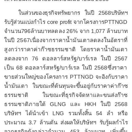
ในส่วนของธุรกิจทรัพยากร
ในปี
2568
บริษัทฯ
รับรู้ส่วนแบ่งกำไร
core profit
จากโครงการ
PTTNGD
จำนวน
796
ล้านบาท
ลดลง
26%
จา
ก
1,077
ล้านบาท
ในปี
2567
เนื่องจากราคาน้ำมันเตาลดลงในอัตราที่
สูงกว่า
ราคาค่า
ก๊าซธรรมชาติ โดยราคาน้ำมันเตา
ลดลงจาก
76
ดอลลาร์สหรัฐ/บาร์เรล ในปี
2567
เป็น
68
ดอลลาร์สหรัฐ/บาร์เรล ในปี
2568
ซึ่งราคา
ขายส่วนใหญ่ของโครงการ
PTTNGD
จะอิงกับราคา
น้ำมันเตา ในขณะที่ต้นทุนจะขึ้นอยู่กับราคาค่าก๊าซ
ธรรมชาติ
ในขณะที่ธุรกิจจัดหาและขนส่งก๊าซ
ธรรมชาติภายใต้
GLNG
และ
HKH
ในปี
2568
บริษัทฯ ได้นำเข้า
LNG
รวมทั้งสิ้น
54
ลำ หรือ
ประมาณ
3.7
ล้านตัน ส่งผลให้บริษัทฯ รับรู้ผลกำไร
จาก
ธุรกิจดังกล่าว
จำนวน
453
ล้านบาท
เพิ่มขึ้น