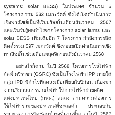
systems: solar BESS)
ในประเทศ จำนวน
5
โครงการ
รวม
532
เมกะวัตต์ ซึ่งได้เปิดดำเนินการ
เชิงพาณิชย์
เป็นที่เรียบร้อยในเดือน
ธันวาคม
2567
และเริ่มรับรู้
ผลกำไรจากโครงการ
solar farms
และ
solar BESS
เพิ่มเติมอีก
7
โครงการ
กำลังการผลิต
ติดตั้งรวม
597
เมกะวัตต์
ซึ่งทยอยเปิดดำเนินการเชิง
พาณิชย์
ในช่วงเดือ
นพฤศจิกายนถึงธันวาคม
2568
อย่างไรก็ตาม ในปี
2568
โครงการโรงไฟฟ้า
กัลฟ์ ศรีราชา (
GSRC)
ซึ่งเป็นโรงไฟฟ้า
IPP
ภายใต้
กลุ่ม
IPD
มีกำไรที่ลดลงเมื่อเทียบกับปีก่อน เนื่องมา
จากปริมาณการขายไฟฟ้าให้การไฟฟ้าฝ่ายผลิต
แห่งประเทศไทย (กฟผ.) ลดลง ตามความต้องการ
ใช้ไฟฟ้ารวมของประเทศที่ชะลอตัว ประกอบกับ
ระยะเวลาการปิดซ่อมบำรุงที่นานขึ้นกว่าในปี
2567