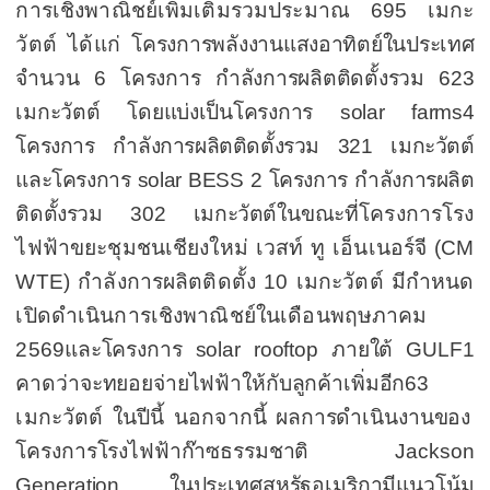
การเชิงพาณิชย์เพิ่มเติมรวมประมาณ
695
เมกะ
วัตต์ ได้แก่
โครงการพลังงานแสงอาทิตย์ในประเทศ
จำนวน
6
โครงการ กำลังการผลิตติดตั้งรวม
623
เมกะวัตต์
โดย
แบ่งเป็นโครงการ
solar farms
4
โครงการ
กำลังการผลิตติดตั้งรวม
321
เมกะวัตต์
และ
โครงการ
solar BESS 2
โครงการ กำลังการผลิต
ติดตั้งรวม
302
เมกะวัตต์
ในขณะที่
โครงการโรง
ไฟฟ้าขยะชุมชนเชียงใหม่ เวสท์ ทู เอ็นเนอร์จี (
CM
WTE)
กำลังการผลิตติดตั้ง
10
เมกะวัตต์ มีกำหนด
เปิดดำเนินการเชิงพาณิชย์ในเดือนพฤษภาคม
2569
และโครงการ
solar rooftop
ภายใต้
GULF1
คาดว่าจะทยอยจ่ายไฟฟ้าให้กับลูกค้าเพิ่มอีก
63
เมกะวัตต์ ในปีนี้
นอกจากนี้
ผลการดำเนินงานของ
โครงการโรงไฟฟ้าก๊าซธรรมชาติ
Jackson
Generation
ในประเทศสหรัฐอเมริกามีแนวโน้ม