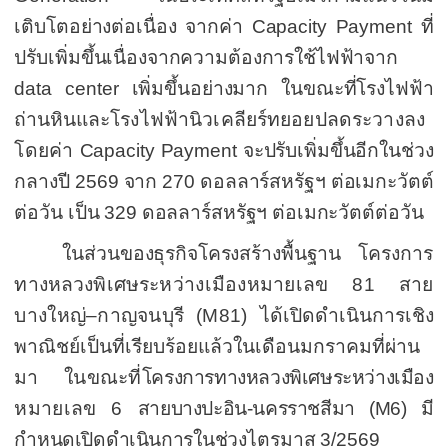
เติบโตอย่างต่อเนื่อง จากค่า
Capacity Payment
ที่
ปรับเพิ่มขึ้นเนื่องจากความต้องการใช้ไฟฟ้าจาก
data center
เพิ่มขึ้นอย่างมาก ในขณะที่โรงไฟฟ้า
ถ่านหิน
และโรงไฟฟ้านิวเคลียร์ทยอยปลดระวางลง
โดยค่า
Capacity Payment
จะปรับเพิ่มขึ้นอีกในช่วง
กลางปี
2569
จาก
270
ดอลลาร์สหรัฐฯ ต่อเมกะวัตต์
ต่อวัน เป็น
329
ดอลลาร์สหรัฐฯ ต่อเมกะวัตต์ต่อวัน
ในส่วนของ
ธุรกิจโครงสร้างพื้นฐาน
โครงการ
ทางหลวงพิเศษ
ระหว่างเมืองหมายเลข
81
สาย
บางใหญ่–กาญจนบุรี (
M81)
ได้เปิดดำเนินการเชิง
พาณิชย์เป็นที่เรียบร้อยแล้วในเดือน
มกราคมที่ผ่าน
มา
ในขณะที่
โครงการทางหลวงพิเศษระหว่างเมือง
หมายเลข
6
สายบางปะอิน-นครราชสีมา (
M6
) มี
กำหนดเปิดดำเนินการ
ในช่วงไตรมาส
3
/
2569