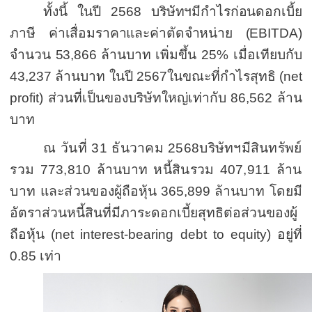
ทั้งนี้ ในปี
2568
บริษัทฯ
มี
กำไรก่อนดอกเบี้ย
ภาษี ค่าเสื่อมราคาและค่าตัดจำหน่าย
(EBITDA)
จำนวน
53,866
ล้านบาท
เพิ่มขึ้น
25%
เมื่อเทียบกับ
43,237
ล้านบาท
ใน
ปี
2567
ในขณะที่
กำไรสุทธิ
(net
profit)
ส่วนที่เป็นของบริษัทใหญ่เท่ากับ
86,562
ล้าน
บาท
ณ วันที่
31
ธันวาคม
2568
บริษัทฯ
มีสินทรัพย์
รวม
773,810
ล้านบาท หนี้สินรวม
407,911
ล้าน
บาท และส่วนของ
ผู้ถือหุ้น
365,899
ล้านบาท โดยมี
อัตราส่วนหนี้สินที่มีภาระดอกเบี้ยสุทธิต่อส่วนของผู้
ถือหุ้น
(net interest-bearing debt to equity)
อยู่ที่
0.85
เท่า