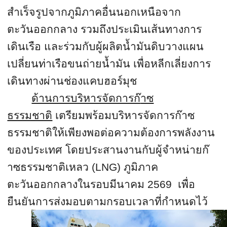
สำเร็จรูปจากภูมิภาคอื่
นนอกเหนือจาก
ตะวันออกกลาง รวมถึงประเมินเส้นทางการ
เดินเรื
อ และร่วมกับผู้ผลิตน้ำมันดิ
บวางแผน
เปลี่ยนท่าเรือขนถ่ายน้ำ
มัน เพื่อหลีกเลี่ยงการ
เดินทางผ่
านช่องแคบฮอร์มุช
ด้านการบริหารจัดการก๊
าซ
ธรรมชาติ
เตรียมพร้อมบริหารจัดการก๊
าซ
ธรรมชาติให้เพียงพอต่อความต้
องการพลังงาน
ของประเทศ โดยประสานงานกับผู้จำหน่ายก๊
าซธรรมชาติเหลว (
LNG)
ภูมิภาค
ตะวันออกกลางในรอบมีนาคม
2569
เพื่อ
ยืนยันการส่
งมอบตามกรอบเวลาที่กำหนดไว้