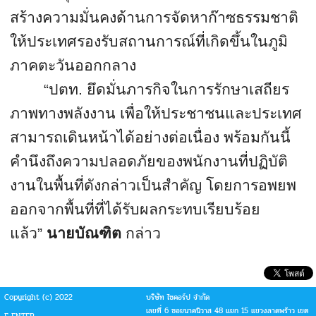
สร้างความมั่นคงด้านการจั
ดหาก๊าซธรรมชาติ
ให้ประเทศรองรั
บสถานการณ์ที่เกิดขึ้นในภูมิ
ภาคตะวันออกกลาง
“
ปตท. ยึดมั่นภารกิจในการรักษาเสถี
ยร
ภาพทางพลังงาน เพื่อให้
ประชาชนและประเทศ
สามารถเดินหน้
าได้อย่างต่อเนื่อง พร้อมกันนี้
คำนึงถึงความปลอดภัยของพนั
กงานที่ปฏิบัติ
งานในพื้นที่ดั
งกล่าวเป็นสำคัญ โดยการอพยพ
ออกจากพื้นที่ที่ได้
รับผลกระทบเรียบร้อย
แล้ว”
นายบัณฑิต
กล่าว
Copyright (c) 2022
บริษัท ไซคอร์ป จำกัด
เลขที่ 6 ซอยนาคนิวาส 48 แยก 15 แขวงลาดพร้าว เขต