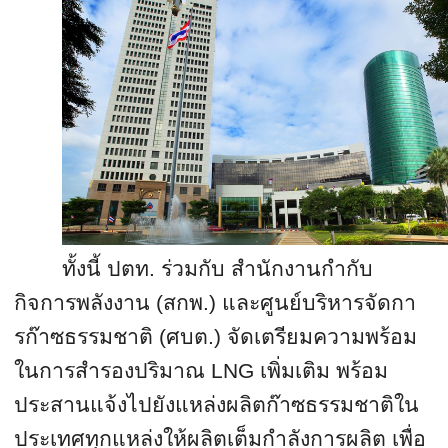
ทั้งนี้ ปตท. ร่วมกับ สำนักงานกำกับ
กิจการพลังงาน
(
สกพ.
)
และศูนย์บริหารจัดกา
รก๊
าซธรรมชาติ (ศบต.) จัดเตรียมความพร้
อม
ในการสำรองปริมาณ
LNG
เพิ่มเติม พร้อม
ประสานแจ้งไปยังแหล่งผลิ
ตก๊าซธรรมชาติใน
ประเทศทุกแหล่
งให้ผลิตเต็มกำลังการผลิต เพื่อ