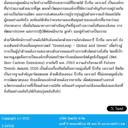
มั่นของกลุ่มพนักงานวัยทำงานที่มีประสบการณ์ที่โหวตให้ บี.กริม เพาเวอร์ เป็นองค์กร
ที่น่าร่วมงานด้วยมากที่สุด ตอกย้ำวัฒนธรรมองค์กรที่ให้ความสำคัญกับการอยู่ร่วมกัน
อย่างเป็นกัลยาณมิตร และการส่งต่อองค์ความรู้จากรุ่นสู่รุ่นด้วยความเข้าใจและใส่ใจ
ผู้คนอย่างแท้จริง สะท้อนให้เห็นว่าพวกเขามองเห็นคุณค่าขององค์กรที่มากกว่าผล
ประกอบการ เชื่อมั่นในแนวทางการดำเนินธุรกิจที่มุ่งสร้างความยั่งยืนของสังคม การ
พัฒนาประเทศ และการปฏิบัติต่อพนักงาน ลูกค้า และคู่ค้าอย่างเป็นธรรม
ด้วยวิสัยทัศน์การสร้างพลังให้กับสังคมโลกด้วยความโอบอ้อมอารี บี.กริม เพาเวอร์ ยัง
คงเดินหน้าขับเคลื่อนยุทธศาสตร์ "GreenLeap – Global and Green" เพื่อก้าวสู่
การเป็นผู้นำด้านพลังงานสะอาดระดับสากลและสร้างการเติบโตอย่างยั่งยืน โดยมีเป้า
หมายสูงสุดคือการเป็นองค์กรที่ปล่อยก๊าซคาร์บอนไดออกไซด์สุทธิเป็นศูนย์ (Net
Zero Carbon Emissions) ภายในปี พ.ศ. 2593 ความสำเร็จบนเวที Future
Trends Awards 2026 เป็นดั่งเครื่องยืนยันถึงความมุ่งมั่นที่ บี.กริม เพาเวอร์ ยึดถือ
เป็นรากฐานสำคัญมาโดยตลอด ด้วยดีเอ็นเอของ บี.กริม เพาเวอร์ ที่ไม่เคยหยุดนิ่งใน
การพัฒนาตนเอง ขับเคลื่อนองค์กรด้วยพลังจากภายใน เพื่อต่อยอดสร้างสรรค์
นวัตกรรมพลังงานที่เปี่ยมด้วยความใส่ใจ พร้อมสร้างคุณค่าแก่สังคมเพื่อส่งมอบโลกที่
ยั่งยืนอย่างแท้จริงให้กับคนรุ่นหลังสืบไป
Copyright (c) 2022
บริษัท ไซคอร์ป จำกัด
เลขที่ 6 ซอยนาคนิวาส 48 แยก 15 แขวงลาดพร้าว เขต
E-ENTER