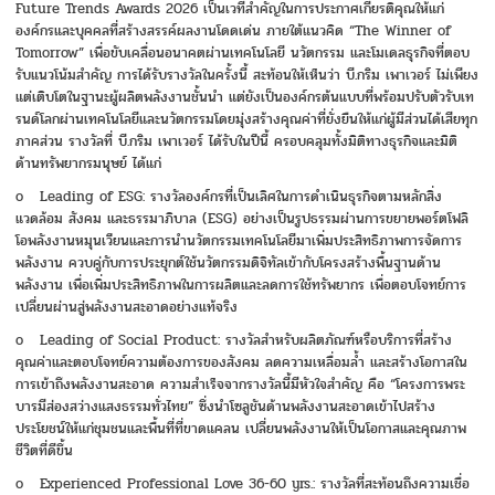
Future Trends Awards 2026 เป็นเวทีสำคัญในการประกาศเกียรติคุณให้แก่
องค์กรและบุคคลที่สร้างสรรค์ผลงานโดดเด่น ภายใต้แนวคิด “The Winner of
Tomorrow” เพื่อขับเคลื่อนอนาคตผ่านเทคโนโลยี นวัตกรรม และโมเดลธุรกิจที่ตอบ
รับแนวโน้มสำคัญ การได้รับรางวัลในครั้งนี้ สะท้อนให้เห็นว่า บี.กริม เพาเวอร์ ไม่เพียง
แต่เติบโตในฐานะผู้ผลิตพลังงานชั้นนำ แต่ยังเป็นองค์กรต้นแบบที่พร้อมปรับตัวรับเท
รนด์โลกผ่านเทคโนโลยีและนวัตกรรมโดยมุ่งสร้างคุณค่าที่ยั่งยืนให้แก่ผู้มีส่วนได้เสียทุก
ภาคส่วน รางวัลที่ บี.กริม เพาเวอร์ ได้รับในปีนี้ ครอบคลุมทั้งมิติทางธุรกิจและมิติ
ด้านทรัพยากรมนุษย์ ได้แก่
o Leading of ESG: รางวัลองค์กรที่เป็นเลิศในการดำเนินธุรกิจตามหลักสิ่ง
แวดล้อม สังคม และธรรมาภิบาล (ESG) อย่างเป็นรูปธรรมผ่านการขยายพอร์ตโฟลิ
โอพลังงานหมุนเวียนและการนำนวัตกรรมเทคโนโลยีมาเพิ่มประสิทธิภาพการจัดการ
พลังงาน ควบคู่กับการประยุกต์ใช้นวัตกรรมดิจิทัลเข้ากับโครงสร้างพื้นฐานด้าน
พลังงาน เพื่อเพิ่มประสิทธิภาพในการผลิตและลดการใช้ทรัพยากร เพื่อตอบโจทย์การ
เปลี่ยนผ่านสู่พลังงานสะอาดอย่างแท้จริง
o Leading of Social Product: รางวัลสำหรับผลิตภัณฑ์หรือบริการที่สร้าง
คุณค่าและตอบโจทย์ความต้องการของสังคม ลดความเหลื่อมล้ำ และสร้างโอกาสใน
การเข้าถึงพลังงานสะอาด ความสำเร็จจากรางวัลนี้มีหัวใจสำคัญ คือ “โครงการพระ
บารมีส่องสว่างแสงธรรมทั่วไทย” ซึ่งนำโซลูชันด้านพลังงานสะอาดเข้าไปสร้าง
ประโยชน์ให้แก่ชุมชนและพื้นที่ที่ขาดแคลน เปลี่ยนพลังงานให้เป็นโอกาสและคุณภาพ
ชีวิตที่ดีขึ้น
o Experienced Professional Love 36-60 yrs.: รางวัลที่สะท้อนถึงความเชื่อ