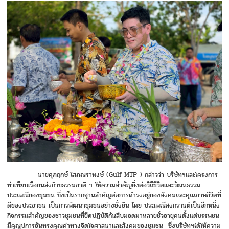
นายศุภฤกษ์ โสภณราพงษ์ (Gulf MTP ) กล่าวว่า บริษัทฯและโครงการ
ท่าเทียบเรือขนส่งก๊าซธรรมชาติ ฯ ให้ความสำคัญยิ่งต่อวิถีชีวิตและวัฒนธรรม
ประเพณีของชุมชน ซึ่งเป็นรากฐานสำคัญต่อการดำรงอยู่ของสังคมและคุณภาพชีวิตที่
ดีของประชาชน เป็นการพัฒนาชุมชนอย่างยั่งยืน โดย ประเพณีสงกรานต์เป็นอีกหนึ่ง
กิจกรรมสำคัญของชาวชุมชนที่ยึดปฏิบัติกันสืบมอดมาหลายชั่วอายุคนตั้งแต่บรรพชน
มีคุณูปการอันทรงคุณค่าทางจิตใจศาสนาและสังคมของชุมชน ซึ่งบริษัทฯได้ให้ความ