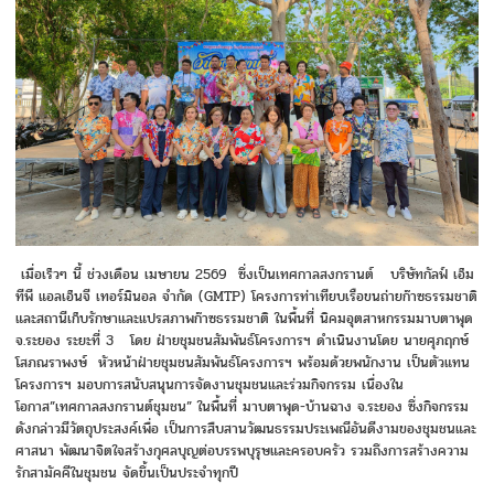
เมื่อเร็วๆ นี้ ช่วงเดือน เมษายน 2569 ซึ่งเป็นเทศกาลสงกรานต์ บริษัทกัลฟ์ เอ็ม
ทีพี แอลเอ็นจี เทอร์มินอล จำกัด (GMTP) โครงการท่าเทียบเรือขนถ่ายก๊าซธรรมชาติ
และสถานีเก็บรักษาและแปรสภาพก๊าซธรรมชาติ ในพื้นที่ นิคมอุตสาหกรรมมาบตาพุด
จ.ระยอง ระยะที่ 3 โดย ฝ่ายชุมชนสัมพันธ์โครงการฯ ดำเนินงานโดย นายศุภฤกษ์
โสภณราพงษ์ หัวหน้าฝ่ายชุมชนสัมพันธ์โครงการฯ พร้อมด้วยพนักงาน เป็นตัวแทน
โครงการฯ มอบการสนับสนุนการจัดงานชุมชนและร่วมกิจกรรม เนื่องใน
โอกาส”เทศกาลสงกรานต์ชุมชน” ในพื้นที่ มาบตาพุด-บ้านฉาง จ.ระยอง ซึ่งกิจกรรม
ดังกล่าวมีวัตถุประสงค์เพื่อ เป็นการสืบสานวัฒนธรรมประเพณีอันดีงามของชุมชนและ
ศาสนา พัฒนาจิตใจสร้างกุศลบุญต่อบรรพบุรุษและครอบครัว รวมถึงการสร้างความ
รักสามัคคีในชุมชน จัดขึ้นเป็นประจำทุกปี