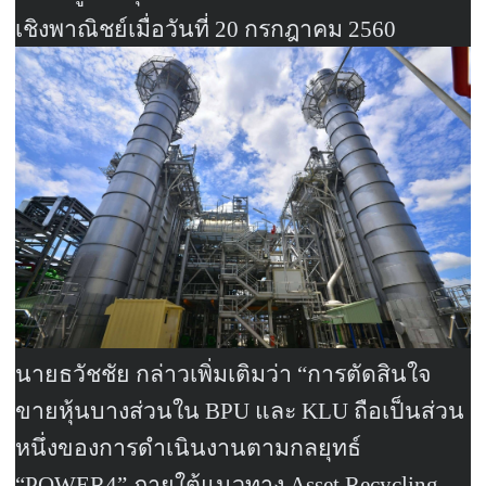
เชิงพาณิชย์เมื่อวันที่
20
กรกฎาคม
2560
นายธวัชชัย กล่าวเพิ่มเติมว่า “การตัดสินใจ
ขายหุ้นบางส่วนใน
BPU
และ
KLU
ถือเป็นส่วน
หนึ่งของการดำเนินงานตามกลยุทธ์
“
POWER4”
ภายใต้แนวทาง
Asset Recycling