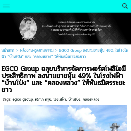
หน้าแรก
>
พลังงาน-อุตสาหกรรม
>
EGCO Group ลงนามขายหุ้น 49% ในโรงไฟ
ฟ้า “บ้านโป่ง” และ “คลองหลวง” ให้พันธมิตรระยะยาว
EGCO Group ฉลุยบริหารจัดการพอร์ตโฟลิโอมี
ประสิทธิภาพ ลงนามขายหุ้น 49% ในโรงไฟฟ้า
“บ้านโป่ง” และ “คลองหลวง” ให้พันธมิตรระยะ
ยาว
Tags:
egco group
,
เอ็กโก กรุ๊ป
,
โรงไฟฟ้า
,
บ้านโป่ง
,
คลองหลวง