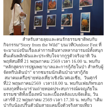
สำหรับสายลุยและคนรักธรรมชาติ
พบกับ
กิจกรรม
“Story from the Wild”
บนเวที
Outdoor Fest
ที่
จะมาแบ่งปันเรื่องเล่าการเดินทางหลากอารมณ์
ทั้งสนุก
ตื่นเต้น
พลิกผัน
และประทับใจ
จากกูรูตัวจริง
อาทิ วัน
พฤหัสบดีที่ 21 พฤษภาคม 2569 เวลา 16.00 น. พบกับ
“
หลักสูตรการปฐมพยาบาลและการกู้ภัยในป่า สำหรับผู้
จัดทริปเดินป่า
”
จากชมรมนักเดินป่าอาสากู้ภัย
สมาคมเครือข่ายท่องเที่ยวเชิงนิเวศเอเชีย
,
วันศุกร์
ที่
22
พฤษภาคม
2569
เวลา
18.00
น
.
พบกับ
เฟย
ภัทร
เอก
แสงกุล
ที่จะมาร่วมถ่ายทอดประสบการณ์ผจญภัยใน
ธรรมชาติทั้งเบื้องหน้าและเบื้องหลังแบบจัดเต็ม
,
วัน
เสาร์ที่
22
พฤษภาคม
2569
เวลา
17.30
น. พบกับ
“
เติม
ป่ากับน้องปริ้น
ตัวมัมสายแคมปิ้ง
ตัวจริงสายเที่ยว