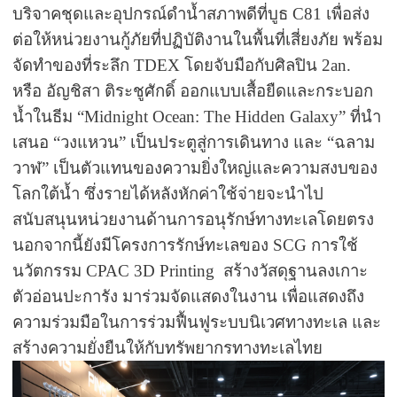
บริจาคชุดและอุปกรณ์ดำน้ำสภาพดีที่บูธ
C81
เพื่อส่ง
ต่อให้หน่วยงานกู้ภัยที่ปฏิบัติงานในพื้นที่เสี่ยงภัย พร้อม
จัดทำของที่ระลึก
TDEX
โดยจับมือกับศิลปิน
2an.
หรือ อัญชิสา ติระชูศักดิ์ ออกแบบเสื้อยืดและกระบอก
น้ำในธีม
“Midnight Ocean: The Hidden Galaxy”
ที่นำ
เสนอ
“
วงแหวน
”
เป็นประตูสู่การเดินทาง และ
“
ฉลาม
วาฬ
”
เป็นตัวแทนของความยิ่งใหญ่และความสงบของ
โลกใต้น้ำ ซึ่งรายได้หลังหักค่าใช้จ่ายจะนำไป
สนับสนุนหน่วยงานด้านการอนุรักษ์ทางทะเลโดยตรง
นอกจากนี้ยังมีโครงการรักษ์ทะเลของ
SCG
การใช้
นวัตกรรม
CPAC 3D Printing
สร้างวัสดุฐานลงเกาะ
ตัวอ่อนปะการัง มาร่วมจัดแสดงในงาน เพื่อแสดงถึง
ความร่วมมือในการร่วมฟื้นฟูระบบนิเวศทางทะเล และ
สร้างความยั่งยืนให้กับทรัพยากรทางทะเลไทย