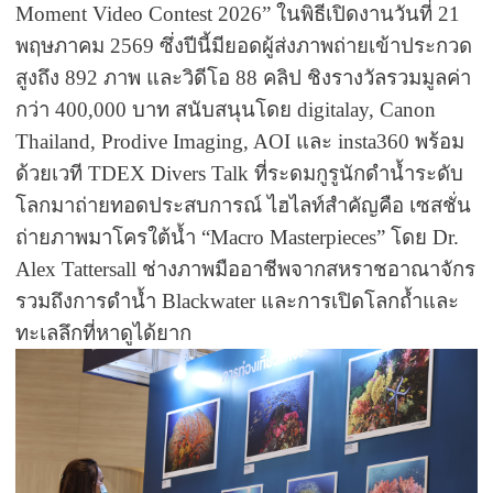
Moment Video Contest 2026”
ในพิธีเปิดงานวันที่
21
พฤษภาคม
2569
ซึ่งปีนี้มียอดผู้ส่งภาพถ่ายเข้าประกวด
สูงถึง
892
ภาพ และวิดีโอ
88
คลิป ชิงรางวัลรวมมูลค่า
กว่า
400,000
บาท สนับสนุนโดย
digitalay, Canon
Thailand, Prodive Imaging, AOI
และ
insta360
พร้อม
ด้วยเวที
TDEX Divers Talk
ที่ระดมกูรูนักดำน้ำระดับ
โลกมาถ่ายทอดประสบการณ์ ไฮไลท์สำคัญคือ เซสชั่น
ถ่ายภาพมาโครใต้น้ำ
“Macro Masterpieces”
โดย
Dr.
Alex Tattersall
ช่างภาพมืออาชีพจากสหราชอาณาจักร
รวมถึงการดำน้ำ
Blackwater
และการเปิดโลกถ้ำและ
ทะเลลึกที่หาดูได้ยาก