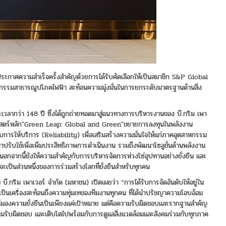
ระกาศความสำเร็จครั้งสำคัญด้วยการได้รับคัดเลือกให้เป็นสมาชิก S&P Global
าหกรรมสาธารณูปโภคไฟฟ้า สะท้อนความมุ่งมั่นในการยกระดับมาตรฐานด้านสิ่ง
ะเวลากว่า 148 ปี ซึ่งได้ถูกถ่ายทอดมาสู่แนวทางการบริหารงานของ บี.กริม เพา
ยุทธศาสตร์หลัก"Green Leap: Global and Green"ขยายการลงทุนในพลังงาน
รให้บริการ (Reliability) เพื่อเสริมสร้างความมั่นใจให้แก่ภาคอุตสาหกรรม
มาปรับใช้เพื่อเพิ่มประสิทธิภาพการดำเนินงาน รวมถึงพัฒนาโซลูชั่นด้านพลังงาน
กจากนี้ยังให้ความสำคัญกับการบริหารจัดการห่วงโซ่อุปทานอย่างยั่งยืน และ
 จะเป็นส่วนหนึ่งของการร่วมสร้างโลกที่ยั่งยืนสำหรับทุกคน
ี.กริม เพาเวอร์ จำกัด (มหาชน) เปิดเผยว่า “การได้รับการจัดอันดับให้อยู่ใน
็นเครื่องสะท้อนถึงความทุ่มเทของทีมงานทุกคน ที่ได้นำปรัชญาความโอบอ้อม
ด้มองความยั่งยืนเป็นเพียงแค่เป้าหมาย แต่คือความรับผิดชอบและรากฐานสำคัญ
ีความรับผิดชอบ และเติบโตไปพร้อมกับการดูแลสิ่งแวดล้อมและสังคมร่วมกับทุกภาค