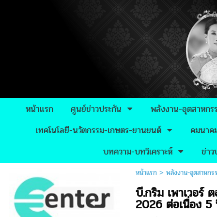
หน้าแรก
ศูนย์ข่าวประกัน
พลังงาน-อุตสาหกร
เทคโนโลยี-นวัตกรรม-เกษตร-ยานยนต์
คมนาคม-
บทความ-บทวิเคราะห์
ข่า
หน้าแรก
>
พลังงาน-อุตสาหกร
บี.กริม เพาเวอร์
2026 ต่อเนื่อง 5 