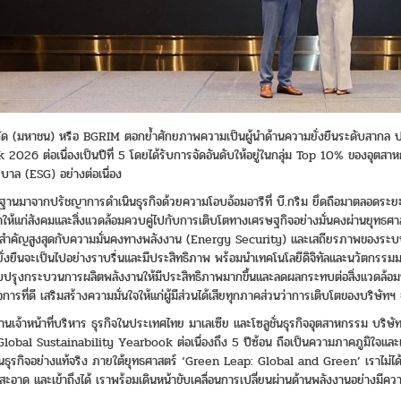
จำกัด (มหาชน) หรือ BGRIM ตอกย้ำศักยภาพความเป็นผู้นำด้านความยั่งยืนระดับสากล ป
2026 ต่อเนื่องเป็นปีที่ 5 โดยได้รับการจัดอันดับให้อยู่ในกลุ่ม Top 10% ของอุตส
บาล (ESG) อย่างต่อเนื่อง
รากฐานมาจากปรัชญาการดำเนินธุรกิจด้วยความโอบอ้อมอารีที่ บี.กริม ยึดถือมาตลอดระย
คุณค่าให้แก่สังคมและสิ่งแวดล้อมควบคู่ไปกับการเติบโตทางเศรษฐกิจอย่างมั่นคงผ่าน
สำคัญสูงสุดกับความมั่นคงทางพลังงาน (Energy Security) และเสถียรภาพของระบบกา
นยั่งยืนจะเป็นไปอย่างราบรื่นและมีประสิทธิภาพ พร้อมนำเทคโนโลยีดิจิทัลและนวัตกรรม
ปรุงกระบวนการผลิตพลังงานให้มีประสิทธิภาพมากขึ้นและลดผลกระทบต่อสิ่งแวดล้อมนอ
ารที่ดี เสริมสร้างความมั่นใจให้แก่ผู้มีส่วนได้เสียทุกภาคส่วนว่าการเติบโตของบริษัทฯ
้าหน้าที่บริหาร ธุรกิจในประเทศไทย มาเลเซีย และโซลูชั่นธุรกิจอุตสาหกรรม บริษัท บ
obal Sustainability Yearbook ต่อเนื่องถึง 5 ปีซ้อน ถือเป็นความภาคภูมิใจและเป
ินธุรกิจอย่างแท้จริง ภายใต้ยุทธศาสตร์ ‘Green Leap: Global and Green’ เราไม่ไ
คง สะอาด และเข้าถึงได้ เราพร้อมเดินหน้าขับเคลื่อนการเปลี่ยนผ่านด้านพลังงานอย่างม