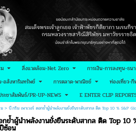
รม
สิ่งแวดล้อม-Net Zero
การเงิน-การลงทุน-ธน
อสังหาริมทรัพย์
การตลาด-พาณิชย์
ท่องเที่ยว-
วประชาสัมพันธ์/PR-UP-NEWS
E ENTER CLIP REPORT
รม
>
บี.กริม เพาเวอร์ ตอกย้ำผู้นำพลังงานยั่งยืนระดับสากล ติด Top 10 % S&P G
 ตอกย้ำผู้นำพลังงานยั่งยืนระดับสากล ติด Top
ปีซ้อน