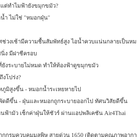
 แต่ทำไมฟ้ายังขมุกขมัว
?
้ำ ไม่ใช่ "หมอกฝุ่น"
ศช่วงเช้ามีความชื้นสัมพัทธ์สูง ไอน้ำควบแน่นกลายเป็นห
นิ่ง มีฝาชีครอบ
ที่ยังระบายไม่หมด ทำให้ท้องฟ้าดูขมุกขมัว
ึงโปร่ง
?
ภูมิสูงขึ้น - หมอกน้ำระเหยหายไป
ดดีขึ้น - ฝุ่นและหมอกถูกระบายออกไป ทัศนวิสัยดีขึ้น
ห็นฟ้ามัว เช็กค่าฝุ่นให้ชัวร์ ผ่านแอปพลิเคชัน
Air4Thai
จากกรมควบคุมมลพิษ สายด่วน
1650 (
ติดตามคุณภาพอากาศ