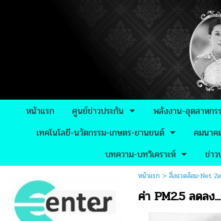
หน้าแรก
ศูนย์ข่าวประกัน
พลังงาน-อุตสาหกร
เทคโนโลยี-นวัตกรรม-เกษตร-ยานยนต์
คมนาคม-
บทความ-บทวิเคราะห์
ข่า
หน้าแรก
>
สิ่งแวดล้อม-Net Z
ค่า PM2.5 ลดลง...