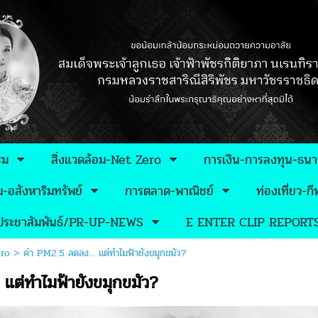
รม
สิ่งแวดล้อม-Net Zero
การเงิน-การลงทุน-ธน
อสังหาริมทรัพย์
การตลาด-พาณิชย์
ท่องเที่ยว-
วประชาสัมพันธ์/PR-UP-NEWS
E ENTER CLIP REPORT
ero
>
ค่า PM2.5 ลดลง... แต่ทำไมฟ้ายังขมุกขมัว?
 แต่ทำไมฟ้ายังขมุกขมัว?