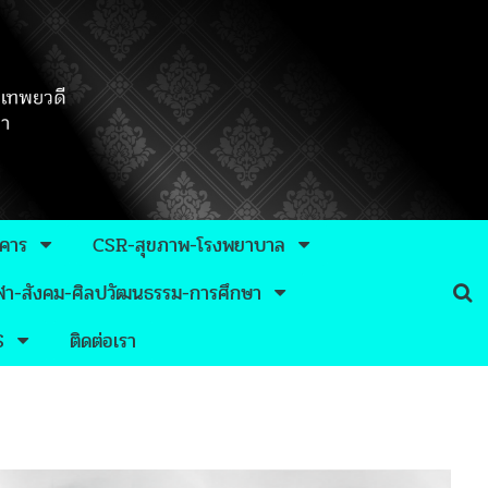
าคาร
CSR-สุขภาพ-โรงพยาบาล
กีฬา-สังคม-ศิลปวัฒนธรรม-การศึกษา
S
ติดต่อเรา