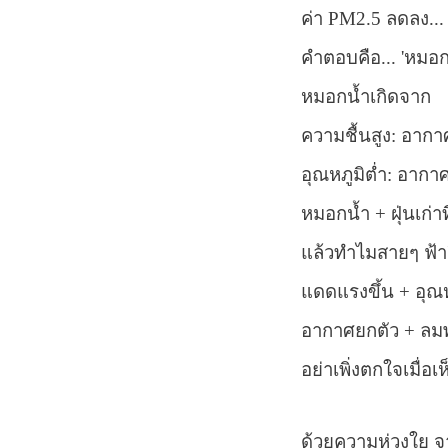
ค่า
PM2.5
ลดลง...
คำตอบคือ...
'
หมอกน
หมอกน้ำเกิดจาก
ความชื้นสูง: อากา
อุณหภูมิต่ำ: อากาศ
หมอกน้ำ + ฝุ่นเก่า
แล้วทำไมสายๆ ฟ้าถ
แดดแรงขึ้น + อุณห
อากาศยกตัว + ลมพั
อย่าเพิ่งตกใจเมื่อเ
ด้วยความห่วงใย 