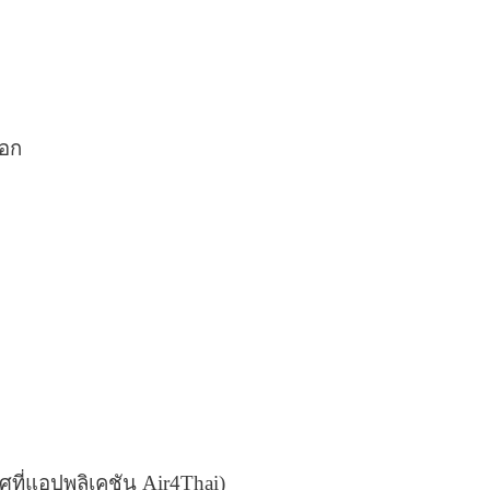
มอก
ที่แอปพลิเคชัน
Air4Thai)