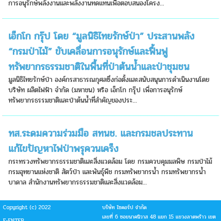
การอนุรักษ์พลังงานและพลังงานทดแทนเพื่อตอบสนองโครง...
เอ็กโก กรุ๊ป โดย “มูลนิธิไทยรักษ์ป่า” ประสานพลัง
“กรมป่าไม้” ขับเคลื่อนการอนุรักษ์และฟื้นฟู
ทรัพยากรธรรมชาติในพื้นที่ป่าต้นน้ำและป่าชุมชน
มูลนิธิไทยรักษ์ป่า องค์กรสาธารณกุศลซึ่งก่อตั้งและสนับสนุนการดำเนินงานโดย
บริษัท ผลิตไฟฟ้า จำกัด (มหาชน) หรือ เอ็กโก กรุ๊ป เพื่อการอนุรักษ์
ทรัพยากรธรรมชาติและป่าต้นน้ำที่สำคัญของประ...
ทส.ระดมความร่วมมือ สทนช. และกรมชลประทาน
แก้ไขปัญหาไฟป่าพรุควนเคร็ง
กระทรวงทรัพยากรธรรมชาติและสิ่งแวดล้อม โดย กรมควบคุมมลพิษ กรมป่าไม้
กรมอุทยานแห่งชาติ สัตว์ป่า และพันธุ์พืช กรมทรัพยากรน้ำ กรมทรัพยากรน้ำ
บาดาล สำนักงานทรัพยากรธรรมชาติและสิ่งแวดล้อม...
Copyright (c) 2022
บริษัท ไซคอร์ป จำกัด
เลขที่ 6 ซอยนาคนิวาส 48 แยก 15 แขวงลาดพร้าว เขต
E-ENTER