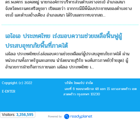
ดร.พงศกร มงคลหมู่ นายกองค์การบริหารส่วนตำบลรางจรเข้ อำเภอเสนา
จังหวัดพระนครศรีอยุธยา เปิดเผยว่า จากกรณีมีพี่น้องประชาชนของตำบลราง
จรเข้ และตำบลข้างเคียง อำเภอเสนา ได้รับผลกระทบจากสถ...
เอไอเอ ประเทศไทย เร่งมอบความช่วยเหลือฟื้นฟูผู้
ประสบอุทกภัยพื้นที่ภาคใต้
เอไอเอ ประเทศไทยเร่งส่งมอบความช่วยเหลือแก่ผู้ประสบอุทกภัยภาคใต้ ผ่าน
หน่วยงานทั้งภาครัฐและเอกชน นำโดยนายสุวิรัช พงศ์เสาวภาคย์(ซ้ายสุด) ผู้
อำนวยการฝ่ายกิจการภายนอก เอไอเอ ประเทศไทย เ...
Copyright (c) 2022
บริษัท ไซคอร์ป จำกัด
เลขที่ 6 ซอยนาคนิวาส 48 แยก 15 แขวงลาดพร้าว เขต
E-ENTER
ลาดพร้าว กรุงเทพฯ 10230
Visitors:
3,356,595