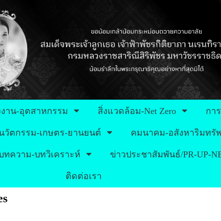
งงาน-อุตสาหกรรม
สิ่งแวดล้อม-Net Zero
การ
นวัตกรรม-เกษตร-ยานยนต์
คมนาคม-อสังหาริมทรัพ
บทความ-บทวิเคราะห์
ข่าวประชาสัมพันธ์/PR-UP-
ติดต่อเรา
es