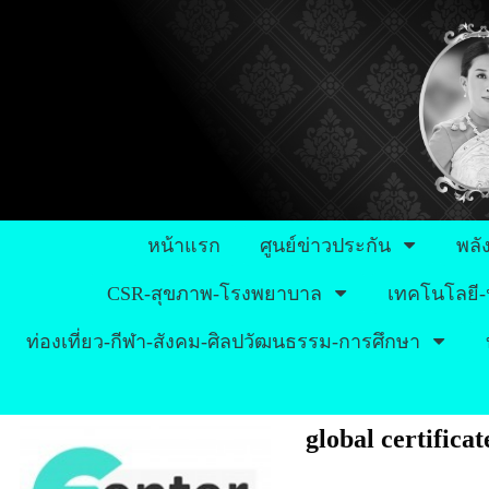
หน้าแรก
ศูนย์ข่าวประกัน
พลั
CSR-สุขภาพ-โรงพยาบาล
เทคโนโลยี-
ท่องเที่ยว-กีฬา-สังคม-ศิลปวัฒนธรรม-การศึกษา
global certificat