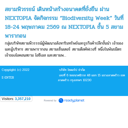
สยามพิวรรธน์ เดินหน้าสร้างอนาคตที่ยั่งยืน ผ่าน
NEXTOPIA จัดกิจกรรม “Biodiversity Week” วันที่
18-24 พฤษภาคม 2569 ณ NEXTOPIA ชั้น 5 สยาม
พารากอน
กลุ่มบริษัทสยามพิวรรธน์ผู้พัฒนาอสังหาริมทรัพย์และธุรกิจค้าปลีกชั้นนำ เจ้าของ
และผู้บริหาร สยามพารากอน สยามเซ็นเตอร์ สยามดิสคัฟเวอรี่ หนึ่งในพันธมิตร
เจ้าของไอคอนสยาม ไอซีเอส และสยามพ...
Copyright (c) 2022
บริษัท ไซคอร์ป จำกัด
เลขที่ 6 ซอยนาคนิวาส 48 แยก 15 แขวงลาดพร้าว เขต
E-ENTER
ลาดพร้าว กรุงเทพฯ 10230
Visitors:
3,357,210