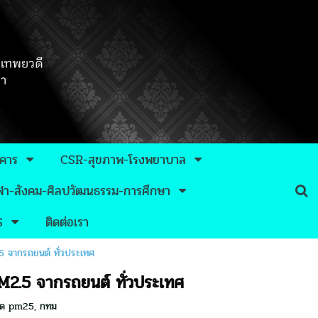
าคาร
CSR-สุขภาพ-โรงพยาบาล
กีฬา-สังคม-ศิลปวัฒนธรรม-การศึกษา
S
ติดต่อเรา
.5 จากรถยนต์ ทั่วประเทศ
PM2.5 จากรถยนต์ ทั่วประเทศ
น ลด pm25
,
กทม