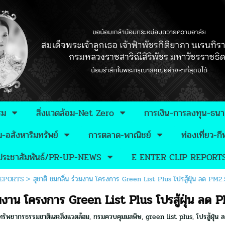
รม
สิ่งแวดล้อม-Net Zero
การเงิน-การลงทุน-ธน
อสังหาริมทรัพย์
การตลาด-พาณิชย์
ท่องเที่ยว-
วประชาสัมพันธ์/PR-UP-NEWS
E ENTER CLIP REPORT
REPORTS
>
สุชาติ ชมกลิ่น ร่วมงาน โครงการ Green List Plus โปรสู้ฝุ่น ลด PM2
่วมงาน โครงการ Green List Plus โปรสู้ฝุ่น ลด 
รัพยากรธรรมชาติและสิ่งแวดล้อม
,
กรมควบคุมมลพิษ
,
green list plus
,
โปรสู้ฝุ่