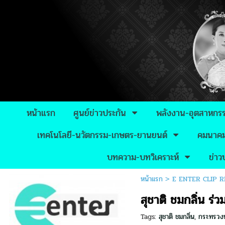
หน้าแรก
ศูนย์ข่าวประกัน
พลังงาน-อุตสาหกร
เทคโนโลยี-นวัตกรรม-เกษตร-ยานยนต์
คมนาคม-
บทความ-บทวิเคราะห์
ข่า
หน้าแรก
>
E ENTER CLIP 
สุชาติ ชมกลิ่น ร
Tags:
สุชาติ ชมกลิ่น
,
กระทรวงท