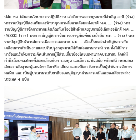
ปลัด ทส. ได้มอบนโยบายการปฏิบัติงาน เร่งรัดการออกกฎหมายที่สำคัญ อาทิ (ร่าง)
พระราชบัญญัติส่งเสริมและรักษาคุณภาพสิ่งแวดล้อมแห่งชาติ พ.ศ. .... (ร่าง) พระ
ราชบัญญัติการจัดการซากผลิตภัณฑ์เครื่องใช้ไฟฟ้าและอุปกรณ์อิเล็กทรอนิกส์ พ.ศ. ....
(WEEE) (ร่าง) พระราชบัญญัติการจัดการบรรจุภัณฑ์อย่างยั่งยืน พ.ศ. .... (ร่าง) พระ
ราชบัญญัติบริหารจัดการเพื่ออากาศสะอาด พ.ศ. .... เพื่อเป็นกลไกสำคัญในการขับ
เคลื่อนการดำเนินงานและปรับปรุงกฎหมายให้ทันต่อสถานการณ์ รวมทั้งให้มีการ
หารือและรับฟังความคิดเห็นจากผู้มีส่วนเกี่ยวข้องโดยเฉพาะภาคประชาชน โดยให้
คำนึงถึงบทลงโทษที่สอดคล้องกับการลงทุน และมีความทันสมัย พร้อมให้ คพ.แสดง
ศักยภาพในฐานะผู้แทนไทย ในเวทีอาเซียน และเวทีโลก ในการเป็นผู้นำในการจัดการ
มลพิษ และ เป็นผู้ประสานระดับชาติของอนุสัญญาด้านสารเคมีและของเสียระหว่าง
ประเทศ 4 ฉบับ