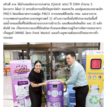
อธิบดี ค.พ. ได้นำเสนอโครงการเร่งด่วน (Quick win) ปี 2569 จำนวน 3
โครงการ ได้แก่ 1) ยกระดับการแก้ไขปัญหาไฟป่า หมอกควัน และฝุ่นละอองขนาดเล็ก
PM2.5 โดยเพิ่มมาตรการลดฝุ่น PM2.5 จากรถยนต์ดีเซลใน กทม. และจากภาค
การเกษตรผ่านกลไกทางเศรษฐศาสตร์ 2) สร้างความเชื่อมั่นให้ประชาชนในพื้นที่
แม่น้ำกกและพื้นที่ใกล้เคียงผ่านระบบการเฝ้าระวัง และเตือนภัยอัจฉริยะ และ 3) ผลัก
ดันให้ ทส. เป็นกระทรวงแรกที่ใช้กลไกคาร์บอนเครดิตควบคู่กับการจัดการขยะอาหาร
เป็นศูนย์ (MNRE Zero Food Waste) และสร้างอุทยานต้นแบบไร้ขยะอาหารทั่ว
ประเทศ