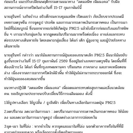
ก่อมะเร็ง แนะปรับเปลี่ยนพฤติกรรมตามแนวทาง “ลดมลพิษ เพิ่มมงคล” รับมือ
สถานการณ์อากาศปิดในช่วงวันที่ 15-17 กุมภาพันธ์นี้
นายสุรินทร์ วงกิจธำรง อธิบดีกรมควบคุมมลพิษ เปิดเผยว่า ภัยเงียบจากประเพณี
เทศกาลตรุษจีน การจุดธูป ประทัด และการเผากระดาษเงินกระดาษทอง เป็นการเผา
ไหม้ที่ไม่สมบูรณ์ ซึ่งนอกจากจะก่อให้เกิดฝุ่น PM2.5 แล้วยังมีสารก่อมะเร็งและก๊าซพิษ
อื่น ๆ เกาะมากับกลุ่มควัน หากสูดดมในปริมาณมากหรือต่อเนื่อง อาจส่งผลกระทบ
ต่อระบบทางเดินหายใจ โดยเฉพาะกลุ่มเสี่ยง ได้แก่ เด็ก ผู้สูงอายุ และผู้ป่วยโรคทาง
เดินหายใจ
นายสุรินทร์ กล่าวว่า แนวโน้มสถานการณ์ฝุ่นละอองขนาดเล็ก PM2.5 มีแนวโน้มขยับ
สูงขึ้นระหว่างวันที่ 15-17 กุมภาพันธ์ 2569 ซึ่งอยู่ในช่วงเทศกาลตรุษจีน โดยพื้นที่ที่
ต้องเฝ้าระวัง ได้แก่ พื้นที่กรุงเทพมหานคร ปริมณฑล ภาคกลาง และภาคเหนือตอน
ล่าง เนื่องจากสภาวะอากาศปิดใกล้ผิวพื้น ทำให้ฝุ่นไม่สามารถระบายออกได้ ซึ่งจะ
ทำให้ฝุ่นละอองสะสมมากขึ้น
แนวทางปฏิบัติ “ลดมลพิษ เพิ่มมงคล” เพื่อลดผลกระทบต่อสุขภาพและสิ่งแวดล้อม
คพ. ขอเชิญชวนประชาชนปรับเปลี่ยนวิธีการเฉลิมฉลอง ดังนี้:
1.ใช้ธูปทางเลือก: ใช้ธูปสั้น / ธูปไฟฟ้า เพื่อเป็นทางเลือกในการลดฝุ่น PM2.5
2.ลดปริมาณ ลดเวลาในการเผา : ลดปริมาณการเผากระดาษเงินกระดาษทอง ให้น้อย
ลง และลดเวลาในการเผา/จุดธูป เพื่อลดช่วงเวลาการปล่อยควัน
3.จุด-เผา ในที่โล่ง : หากจำเป็น ควรจุดและเผาในที่โล่ง นอกตัวอาคารหรือในที่ที่มี
อากาศถ่ายเทสะดวก หรือเลือกการตั้งจิตอธิษฐานแทน