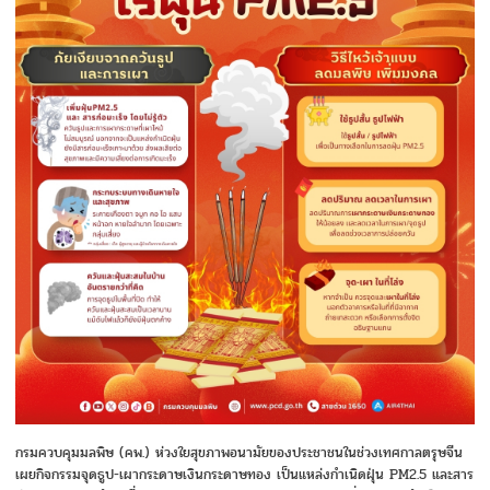
กรมควบคุมมลพิษ (คพ.) ห่วงใยสุขภาพอนามัยของประชาชนในช่วงเทศกาลตรุษจีน
เผยกิจกรรมจุดธูป-เผากระดาษเงินกระดาษทอง เป็นแหล่งกำเนิดฝุ่น PM2.5 และสาร