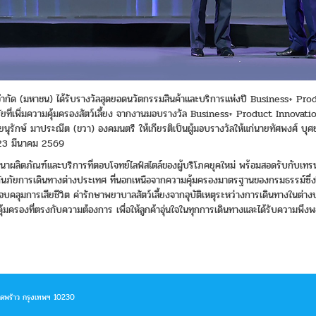
จำกัด (มหาชน) ได้รับรางวัลสุดยอดนวัตกรรมสินค้าและบริการแห่งปี Business+ Pr
ที่เพิ่มความคุ้มครองสัตว์เลี้ยง จากงานมอบรางวัล Business+ Product Innovat
นุรักษ์ มาประณีต (ขวา) องคมนตรี ให้เกียรติเป็นผู้มอบรางวัลให้แก่นายทัศพงศ์ บุ
ี่ 23 มีนาคม 2569
พัฒนาผลิตภัณฑ์และบริการที่ตอบโจทย์ไลฟ์สไตล์ของผู้บริโภคยุคใหม่ พร้อมสอดรับกับเ
ัยการเดินทางต่างประเทศ ที่นอกเหนือจากความคุ้มครองมาตรฐานของกรมธรรม์ซึ่งให้คว
่ครอบคลุมการเสียชีวิต ค่ารักษาพยาบาลสัตว์เลี้ยงจากอุบัติเหตุระหว่างการเดินทางในต
้มครองที่ตรงกับความต้องการ เพื่อให้ลูกค้าอุ่นใจในทุกการเดินทางและได้รับความพึงพ
าดพร้าว กรุงเทพฯ 10230