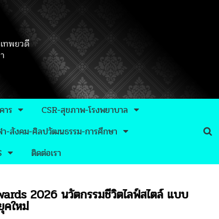
าคาร
CSR-สุขภาพ-โรงพยาบาล
กีฬา-สังคม-ศิลปวัฒนธรรม-การศึกษา
S
ติดต่อเรา
wards 2026 นวัตกรรมชีวิตไลฟ์สไตล์ แบบ
ยุคใหม่