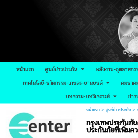
หน้าแรก
ศูนย์ข่าวประกัน
พลังงาน-อุตสาหกร
เทคโนโลยี-นวัตกรรม-เกษตร-ยานยนต์
คมนาคม-
บทความ-บทวิเคราะห์
ข่า
หน้าแรก
>
ศูนย์ข่าวประกัน
>
กรุงเทพประกันภั
ประกันภัยที่เพิ่ม