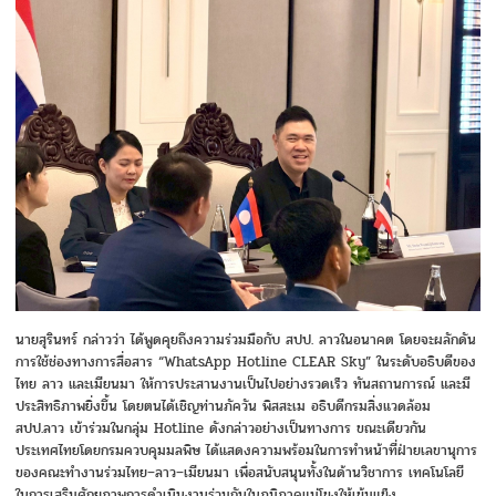
นายสุรินทร์ กล่าวว่า ได้พูดคุยถึงความร่วมมือกับ สปป. ลาวในอนาคต โดยจะผลักดัน
การใช้ช่องทางการสื่อสาร “WhatsApp Hotline CLEAR Sky” ในระดับอธิบดีของ
ไทย ลาว และเมียนมา ให้การประสานงานเป็นไปอย่างรวดเร็ว ทันสถานการณ์ และมี
ประสิทธิภาพยิ่งขึ้น โดยตนได้เชิญท่านภัควัน พิสสะเม อธิบดีกรมสิ่งแวดล้อม
สปป.ลาว เข้าร่วมในกลุ่ม Hotline ดังกล่าวอย่างเป็นทางการ ขณะเดียวกัน
ประเทศไทยโดยกรมควบคุมมลพิษ ได้แสดงความพร้อมในการทำหน้าที่ฝ่ายเลขานุการ
ของคณะทำงานร่วมไทย–ลาว–เมียนมา เพื่อสนับสนุนทั้งในด้านวิชาการ เทคโนโลยี
ในการเสริมศักยภาพการดำเนินงานร่วมกันในภูมิภาคแม่โขงให้เข้มแข็ง