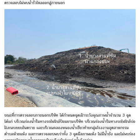
ตรวจสอบไม่พบน้ำรั่วไหลออกสู่ภายนอก
ขณะที่การตรวจสอบภายนอกบริษัท ได้กำหนดจุดเฝ้าระวังคุณภาพน้ำจำนวน 3 จุด
ได้แก่ บริเวณร่องน้ำริมทางรถไฟใกล้ป้อมยามบริษัท บริเวณร่องน้ำริมทางรถไฟใกล้บ่อ
ฝังกลบขยะอันตราย และบริเวณคลองหนองน้ำเขียวท้ายกลุ่มโรงงานอุตสาหกรรม
ตำบลห้วยแห้ง ผลการตรวจสอบพบว่าทั้ง 3 จุดมีสภาพแห้ง ไม่มีน้ำขัง และไม่พบร่อง