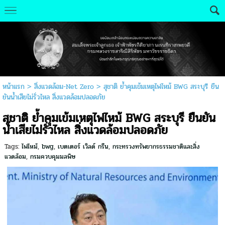
หน้าแรก
>
สิ่งแวดล้อม-Net Zero
>
สุชาติ ย้ำคุมเข้มเหตุไฟไหม้ BWG สระบุรี ยืน
ยันน้ำเสียไม่รั่วไหล สิ่งแวดล้อมปลอดภัย
สุชาติ ย้ำคุมเข้มเหตุไฟไหม้ BWG สระบุรี ยืนยัน
น้ำเสียไม่รั่วไหล สิ่งแวดล้อมปลอดภัย
Tags:
ไฟไหม้
,
bwg
,
เบตเตอร์ เวิลด์ กรีน
,
กระทรวงทรัพยากรธรรมชาติและสิ่ง
แวดล้อม
,
กรมควบคุมมลพิษ