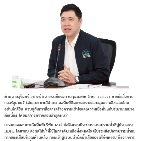
ด้านนายสุรินทร์ วรกิจธำรง อธิบดีกรมควบคุมมลพิษ (คพ.) กล่าวว่า จากข้อสั่งการ
ของรัฐมนตรี ได้มอบหมายให้ คพ. ลงพื้นที่ติดตามตรวจสอบคุณภาพสิ่งแวดล้อม
อย่างใกล้ชิด ควบคู่กับการสื่อสารสร้างความเข้าใจและความเชื่อมั่นแก่ประชาชนอย่าง
ต่อเนื่อง โดยผลการตรวจสอบล่าสุดพบว่า
การตรวจสอบภายในพื้นที่บริษัท พบว่าบ่อฝังกลบมีระบบรางรวบรวมน้ำที่ปูด้วยแผ่น
HDPE โดยรอบ ส่งผลให้น้ำที่ใช้ในการดับเพลิงทั้งหมดไหลไปรวมยังบ่อรวบรวมน้ำชะ
กากของเสียบริเวณด้านหลัง ก่อนเข้าสู่ระบบบำบัดน้ำเสียของบริษัทต่อไป ซึ่งจากการ