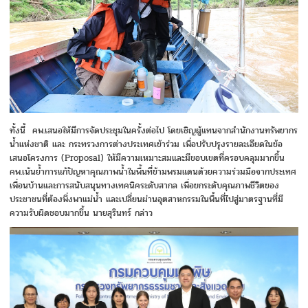
ทั้งนี้ คพ.เสนอให้มีการจัดประชุมในครั้งต่อไป โดยเชิญผู้แทนจากสำนักงานทรัพยากร
น้ำแห่งชาติ และ กระทรวงการต่างประเทศเข้าร่วม เพื่อปรับปรุงรายละเอียดในข้อ
เสนอโครงการ (Proposal) ให้มีความเหมาะสมและมีขอบเขตที่ครอบคลุมมากขึ้น
คพ.เน้นย้ำการแก้ปัญหาคุณภาพน้ำในพื้นที่ข้ามพรมแดนด้วยความร่วมมือจากประเทศ
เพื่อนบ้านและการสนับสนุนทางเทคนิคระดับสากล เพื่อยกระดับคุณภาพชีวิตของ
ประชาชนที่ต้องพึ่งพาแม่น้ำ และเปลี่ยนผ่านอุตสาหกรรมในพื้นที่ไปสู่มาตรฐานที่มี
ความรับผิดชอบมากขึ้น นายสุรินทร์ กล่าว