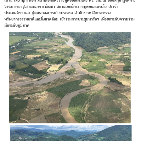
เติร์น เลขานุการเอก สถานเอกอัครราชทูตออสเตรเลีย ดร. รัตมณี อ๋องสกุล ผู้จัดการ
โครงการอาวุโส แผนกการพัฒนา สถานเอกอัครราชทูตออสเตรเลีย ประจำ
ประเทศไทย และ ผู้แทนกองการต่างประเทศ สำนักงานปลัดกระทรวง
ทรัพยากรธรรมชาติและสิ่งแวดล้อม เข้าร่วมการประชุมหารือฯ เพื่อยกระดับความร่วม
มือระดับภูมิภาค