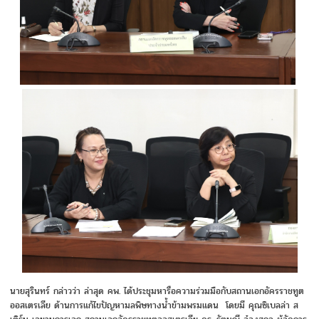
นายสุรินทร์ กล่าวว่า ล่าสุด คพ. ได้ประชุมหารือความร่วมมือกับสถานเอกอัครราชทูต
ออสเตรเลีย ด้านการแก้ไขปัญหามลพิษทางน้ำข้ามพรมแดน โดยมี คุณซิเบลล่า ส