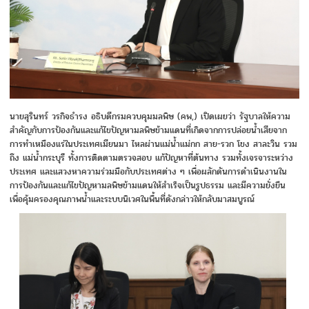
นายสุรินทร์ วรกิจธำรง อธิบดีกรมควบคุมมลพิษ (คพ,) เปิดเผยว่า รัฐบาลให้ความ
สำคัญกับการป้องกันและแก้ไขปัญหามลพิษข้ามแดนที่เกิดจากการปล่อยน้ำเสียจาก
การทำเหมืองแร่ในประเทศเมียนมา ไหลผ่านแม่น้ำแม่กก สาย-รวก โขง สาละวิน รวม
ถึง แม่น้ำกระบุรี ทั้งการติดตามตรวจสอบ แก้ปัญหาที่ต้นทาง รวมทั้งเจรจาระหว่าง
ประเทศ และแสวงหาความร่วมมือกับประเทศต่าง ๆ เพื่อผลักดันการดำเนินงานใน
การป้องกันและแก้ไขปัญหามลพิษข้ามแดนให้สำเร็จเป็นรูปธรรม และมีความยั่งยืน
เพื่อคุ้มครองคุณภาพน้ำและระบบนิเวศในพื้นที่ดังกล่าวให้กลับมาสมบูรณ์