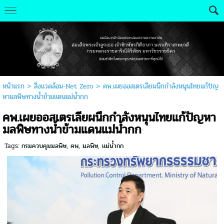
หน้าแรก
>
สิ่งแวดล้อม-Net Zero
>
คพ.เผยออสเตรเลียผนึกกำลังหนุนไทยแก้ปัญ
หามลพิษทางน้ำข้ามแดนแม่น้ำกก
คพ.เผยออสเตรเลียผนึกกำลังหนุนไทยแก้ปัญหา
มลพิษทางน้ำข้ามแดนแม่น้ำกก
Tags:
กรมควบคุมมลพิษ
,
คพ
,
มลพิษ
,
แม่น้ำกก