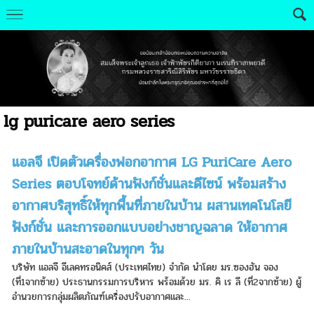
lg puricare aero series
แอลจี เปิดตัวเครื่องฟอกอากาศ LG PuriCare Aero
Series ตอบโจทย์ด้านฟังก์ชั่นและดีไซน์ พร้อมสร้าง
อากาศบริสุทธิ์ให้ทุกพื้นที่ภายในบ้าน ผสานเทคโนโลยี
ฟังก์ชั่น และการออกแบบอย่างชาญฉลาด ให้อากาศ
ภายในบ้านสะอาดในทุกๆ วัน
บริษัท แอลจี อีเลคทรอนิคส์ (ประเทศไทย) จำกัด นำโดย มร.ซองฮัน จอง
(ที่1จากซ้าย) ประธานกรรมการบริหาร พร้อมด้วย มร. คิ เร ลี (ที่2จากซ้าย) ผู้
อำนวยการกลุ่มผลิตภัณฑ์เครื่องปรับอากาศและ...